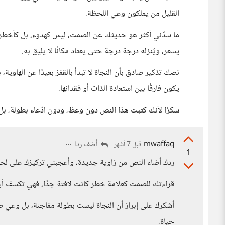
القليل من يملكون وعي اللحظة.
ما شدّني أكثر هو حديثك عن الصمت، ليس كهدوء، بل كأخطر أ
يشعر، ويُنزله درجة درجة حتى يعتاد مكانًا لا يليق به.
نصك تذكير صادق بأن النجاة لا تبدأ بالقفز بعيدًا عن الهاوية، 
يكون فارقًا بين استعادة الذات أو فقدانها.
شكرًا لأنك كتبت هذا النص دون وعظ، ودون ادّعاء بطولة، بل 
mwaffaq
أضف ردا
قبل 7 أشهر
1
ردك أضاء النص من زاوية جديدة، وأعجبني تركيزك على لحظة م
قراءتك للصمت كعلامة خطر كانت لافتة جدًا، فهي تكشف أن 
أشكرك على إبراز أن النجاة ليست بطولة مفاجئة، بل وعي ص
حياة.