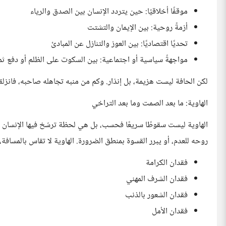
موقفًا أخلاقيًا: حين يتردد الإنسان بين الصدق والرياء
أزمةً روحية: بين الإيمان والتشتت
تحديًا اقتصاديًا: بين العوز والتنازل عن المبادئ
مواجهةً سياسية أو اجتماعية: بين السكوت على الظلم أو دفع ث
لكن الحافة ليست هزيمة، بل إنذار. وكم من منبه تجاهله صاحبه، فانز
الهاوية: ما بعد الصمت وما بعد التراخي
الهاوية ليست سقوطًا سريعًا فحسب، بل هي لحظة ترسّخ فيها الإنسان في 
روحه للعدم، أو يبرر القسوة بمنطق الضرورة. الهاوية لا تقاس بالمسافة، ب
فقدان الكرامة
فقدان الشرف المهني
فقدان الشعور بالذنب
فقدان الأمل