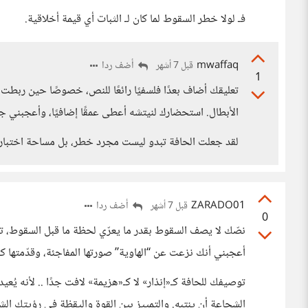
فـ لولا خطر السقوط لما كان لـ الثبات أي قيمة أخلاقية.
mwaffaq
أضف ردا
قبل 7 أشهر
1
تعليقك أضاف بعدًا فلسفيًا رائعًا للنص، خصوصًا حين ربطت الح
الأبطال. استحضارك لنيتشه أعطى عمقًا إضافيًا، وأعجبني ج
لقد جعلت الحافة تبدو ليست مجرد خطر، بل مساحة اختبار ت
ZARADO01
أضف ردا
قبل 7 أشهر
0
نصّك لا يصف السقوط بقدر ما يعرّي لحظة ما قبل السقوط، تلك ال
أعجبني أنك نزعت عن “الهاوية” صورتها المفاجئة، وقدّمتها 
توصيفك للحافة كـ«إنذار» لا كـ«هزيمة» لافت جدًا .. لأنه يُعي
الشجاعة أن ينتبه. والتمييز بين القوة واليقظة في رؤيتك ال