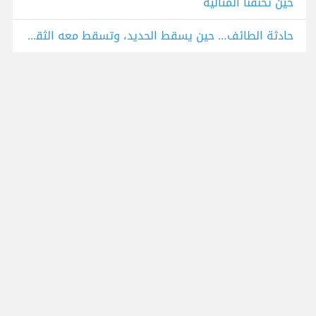
حين تخنقنا المثالية
حادثة الطائف… حين يسقط الحديد، وتسقط معه الثقة: من نلوم؟