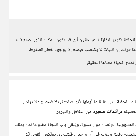
افة بكونها إنذارًا لا هزيمة، وبأنها قد تكون المكان الذي يُصنع فيه
دًا قولك إن الثبات لا يكتسب قيمته إلا بوجود خطر السقوط.
منح الحياة معناها الحقيقي.
لحظة التي غالبًا ما نُهملها لأنها صامتة، بلا ضجيج ولا دراما.
كحصيلة
تراكمات صغيرة
من التغافل والتبرير.
د المسؤولية للإنسان دون قسوة، ويُبقي باب النجاة مفتوحًا لمن يملك
شخصية دقيق ومؤلم في آنٍ واحد .. فكثيرون يملكون القوة، لكن