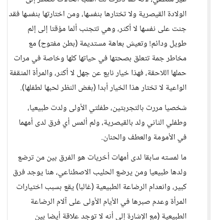
الولادة القيصرية ولا تختارها بنفسها، ومن اختارتها بنفسها فقد
جنت على نفسها لا أكثر، وهي تتجنب ألما مؤقتا إلى إلم
طويل ودائم! وتعيش بعاهة مستديمة (بطن مفتوح) مع
مخاطر جمة تتعلق بصحتها في حياتها كلها وخاصة في مرات
حملها اللاحقة، فهذا خيار نابع عن جهل لا أكثر، والمرأة المثقفة
الواعية لا تختار هذا الخيار أبدا (بغض النظر لحبها لطفلها).
شخصيا مررت بالتجربتين، طفلتي الأولى ولدت طبيعيا،
وطفلي الثاني ولد بالقيصرية، ولم ألمس أي فرق لدى أمهما
في الأمومة والعطف والحنان.
ما لمسته سابقا لدى أمهات أخريات هو الفرق بين من ترضع
ولدها طبيعيا ومن يرضع الحليب الاصطناعي، هنا يوجد فرق
كبير، وانعدام الرضاعة الطبيعية (غالبا) يقع بسبب اختيارات
المرأة وعدم صبرها في الأيام الأولى على آلام الرضاعة
الطبيعية (مع الإشارة إلى أنه لا توجد علاقة أيضا بين