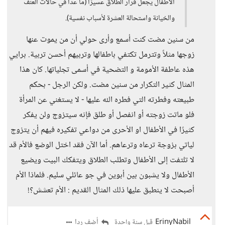
الأطفال يجعل قرار الطلاق عسيرًا (ما عدا في حالات العنف
والخيانة واستحالة العشرة لأسباب نفسية).
من سنين مضت كنت أسمع وأرى حولي أن من يموت عنها
زوجها مثلاً وتترمل تكتفي باطفالها وتربيهم أحسن تربية. برايي
هذه عاطفة الأمومة و التضحية في أسمى تجلياتها. كان هذا
المثال كثير التكرار من سنين مضت. ولكن الرجل - بحكم
طبيعته وفطرته التي فطره الله عليها - لا يستغني عن المرأة
فلو ماتت زوجته أو انفصل أو طلق فإنه سيتزوج ولن يفكر
كثيرًا في الأطفال او الأحرى من دواعي تفكيره فيهم أن يتزوج
لياتي بزوجة ترعاه وترعاهم. أما الآن فقد اختل الوضع فالأم قد
لا تلتفت إلى الأطفال وتطلب الطلاق ويتفكك البيت ويضيع
الأطفال ولا يشبون بين أبوين في جو عائلي سليم. فلماذا الأم
أصبحت لا ينطبق عليها ذلك المثال القديم : الأم تعشش؟!
ErinyNabil
أضف ردا
قبل سنة واحدة