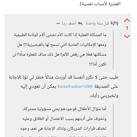
العشرة لأسباب نفسية).
kjhj
أضف ردا
قبل سنة واحدة
1
ما المشكلة الفعلية إذا كانت الأم تخشى آلام الولادة الطبيعية
ومعها الإمكانيات المادية التي تسمح لها بالقيصيرية؟؟ هل
مشكلتها فعلًا هي رفض الألم؟ هل ذلك مناف للفطرة مثلًا؟ لن
تكون أمًا؟؟
طيب حتى لا نكرر أنفسنا قد أوردت مثالأُ خطر لي توًا للإجابة
على الصديقة
يمكن أن تعودي إليه
@Esraashaaban129
وتخبريني رأيك.
أما سؤال الأطفال، فوجودهم يعني مسؤولية مشتركة،
وتخوف على أذيتهم بسبب الانفصال أو الطلاق، وعليه
تختلف قرارات الشريكان، ولذلك الإجابة هي نعم، وجود