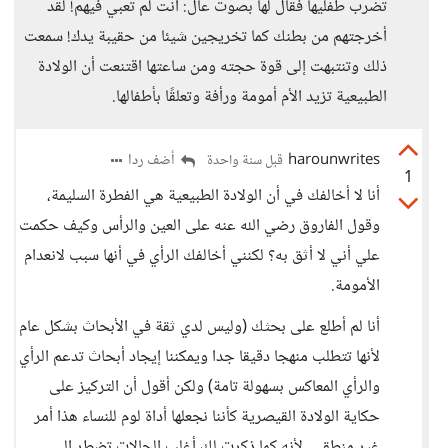
تضرب طفليها فقال لها بصوت عال: أنت لم تعبي فيهم! لقد
أخرجتهم من بطنك كما تخريجين شيئا من حقيبة يدك! سمعت
ذلك وتنتبهت إلى قوة حجته ومن ساعتها اقتنعت أن الولادة
الطبيعية تزيد الأم أمومة ورأفة وتعلقًا بأطفالها.
harounwrites
أضف ردا
قبل سنة واحدة
1
أنا لا أخالفك في أن الولادة الطبيعية هي الفطرة السليمة،
وقول الفاروق رضي الله عنه على العين والرأس وكيف حكمت
علي أني لا أثق به؟ لكنني أخالفك الرأي في أنها سبب لانعدام
الأمومة.
أنا لم أطلع على بحثك (وليس لدي ثقة في الأبحاث بشكل عام
لأنها تتطلب منهجا دقيقا جدا ويمكننا إيجاد أبحاث تدعم الرأي
والرأي المعاكس بسهولة تامة) ولكن أقول أن التركيز على
حكاية الولادة القيصرية كأننا نجعلها أداة لوم للنساء هذا أمر
غير منطقي، لأنه كما ذكرت لك أغلب الحالات تضطر إلى