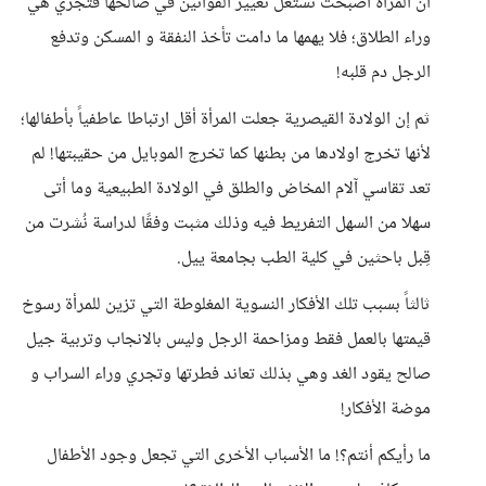
أن المرأة أصبحت تستغل تغيير القوانين في صالحها فتجري هي
وراء الطلاق؛ فلا يهمها ما دامت تأخذ النفقة و المسكن وتدفع
الرجل دم قلبه!
ثم إن الولادة القيصرية جعلت المرأة أقل ارتباطا عاطفياً بأطفالها؛
لأنها تخرج اولادها من بطنها كما تخرج الموبايل من حقيبتها! لم
تعد تقاسي آلام المخاض والطلق في الولادة الطبيعية وما أتى
سهلا من السهل التفريط فيه وذلك مثبت وفقًا لدراسة نُشرت من
قِبل باحثين في كلية الطب بجامعة ييل.
ثالثاً بسبب تلك الأفكار النسوية المغلوطة التي تزين للمرأة رسوخ
قيمتها بالعمل فقط ومزاحمة الرجل وليس بالانجاب وتربية جيل
صالح يقود الغد وهي بذلك تعاند فطرتها وتجري وراء السراب و
موضة الأفكار!
ما رأيكم أنتم؟! ما الأسباب الأخرى التي تجعل وجود الأطفال