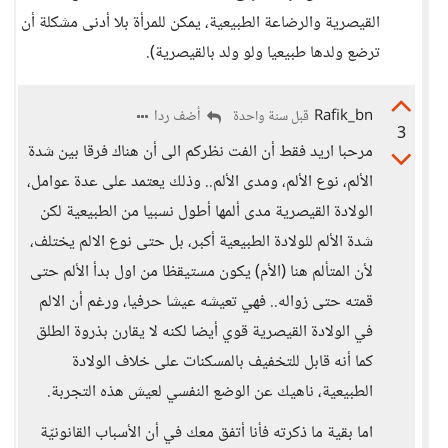
القيصرية والرضاعة الطبيعية، يمكن للمرأة بلا أدنى مشكلة أن
ترضع ولدها طبيعيا ولو ولد بالقيصرية).
Rafik_bn
أضف ردا
قبل سنة واحدة
3
مرحبا اريد فقط أن الفت نظركم الى أن هناك فرقا بين شدة
الألم، نوع الألم، ومدى الألم.. وذلك يعتمد على عدة عوامل،
الولادة القيصرية مدى ألمها أطول نسبيا من الطبيعية لكن
شدة الألم للولادة الطبيعية أكبر، بل حتى نوع الالم يختلف،
لأن المتألم هنا (الأم) يكون مستيقظا من اول بدأ الألم حتى
قمته حتى زواله.. فهي تعيشه عيشا حرفيا، ورغم أن الالم
في الولادة القيصرية قوي أيضا لكنه لا يقارن بذروة الطلق
كما أنه قابل للتخفيف بالمسكنات على خلاف الولادة
الطبيعية، ناهيك عن الوضع النفسي لعيش هذه التجربة.
اما بقية ما ذكرته فأنا أتفق معك في أن الأسباب القانونيّة