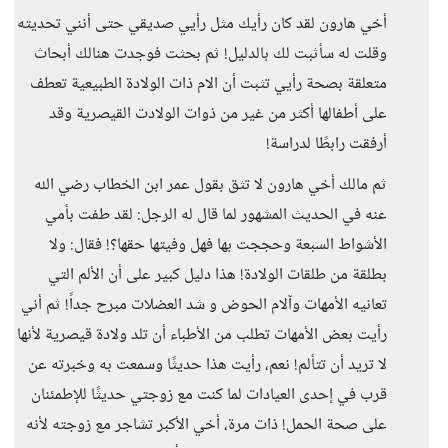
أخي هارون لقد كان رأيك مثل رأيي صديقي حتى أنني تحديته
وقلت له سأثبت لك بالدليل! ثم بحثت فوجدت هنالك أبحاث
متعلقة بصحة رأيي تثبت أن الام ذات الولادة الطبيعية تعطف
على أطفالها أكثر من غير من ذوات الولادت القيصرية وقد
أرفقت رابطًا لدراسة!
ثم مالك أخي هارون لا تثق بقول عمر ابن الخطاب رضي الله
عنه في الحديث المشهور لما قال له الرجل: لقد طفت بأمي
الأشواط السبعة وحججت بها فهل وفيتها حقها؟! فقال: ولا
بطلقة من طلقات الولادة! هذا دليل كبير على أن الألم التي
تعانيه الأمهات وآلام الحوض و شد العضلات مبرح جداً! ثم أني
رأيت بعض الأمهات تطلب من الأطباء أن تلد ولادة قيصرية لأنها
لا تريد أن تتألم! نعم، رأيت هذا حديثًا وسمعت به وخبرته عن
قرب في إحدى العيادات لما كنت مع زوجتي حديثًا للإطمئنان
على صحة الحمل! ذات مرة، أخي الأكبر تشاجر مع زوجته لأنه