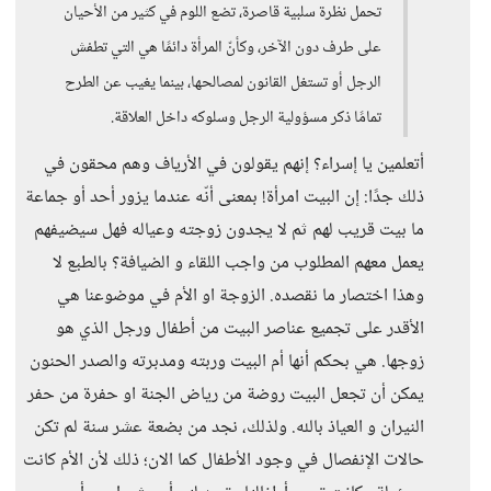
تحمل نظرة سلبية قاصرة، تضع اللوم في كثير من الأحيان
على طرف دون الآخر، وكأنّ المرأة دائمًا هي التي تطفش
الرجل أو تستغل القانون لمصالحها، بينما يغيب عن الطرح
تمامًا ذكر مسؤولية الرجل وسلوكه داخل العلاقة.
أتعلمين يا إسراء؟ إنهم يقولون في الأرياف وهم محقون في
ذلك جدًا: إن البيت امرأة! بمعنى أنّه عندما يزور أحد أو جماعة
ما بيت قريب لهم ثم لا يجدون زوجته وعياله فهل سيضيفهم
يعمل معهم المطلوب من واجب اللقاء و الضيافة؟ بالطبع لا
وهذا اختصار ما نقصده. الزوجة او الأم في موضوعنا هي
الأقدر على تجميع عناصر البيت من أطفال ورجل الذي هو
زوجها. هي بحكم أنها أم البيت وربته ومدبرته والصدر الحنون
يمكن أن تجعل البيت روضة من رياض الجنة او حفرة من حفر
النيران و العياذ بالله. ولذلك، نجد من بضعة عشر سنة لم تكن
حالات الإنفصال في وجود الأطفال كما الان؛ ذلك لأن الأم كانت