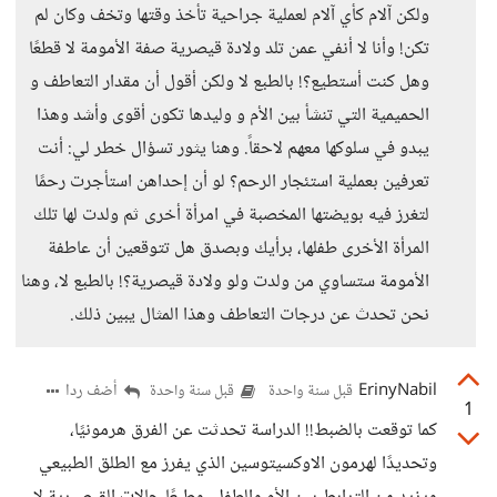
ولكن آلام كأي آلام لعملية جراحية تأخذ وقتها وتخف وكان لم
تكن! وأنا لا أنفي عمن تلد ولادة قيصرية صفة الأمومة لا قطعًا
وهل كنت أستطيع؟! بالطبع لا ولكن أقول أن مقدار التعاطف و
الحميمية التي تنشأ بين الأم و وليدها تكون أقوى وأشد وهذا
يبدو في سلوكها معهم لاحقاً. وهنا يثور تسؤال خطر لي: أنت
تعرفين بعملية استئجار الرحم؟ لو أن إحداهن استأجرت رحمًا
لتغرز فيه بويضتها المخصبة في امرأة أخرى ثم ولدت لها تلك
المرأة الأخرى طفلها، برأيك وبصدق هل تتوقعين أن عاطفة
الأمومة ستساوي من ولدت ولو ولادة قيصرية؟! بالطبع لا، وهنا
نحن تحدث عن درجات التعاطف وهذا المثال يبين ذلك.
ErinyNabil
أضف ردا
قبل سنة واحدة
قبل سنة واحدة
1
كما توقعت بالضبط!! الدراسة تحدثت عن الفرق هرمونيًا،
وتحديدًا لهرمون الاوكسيتوسين الذي يفرز مع الطلق الطبيعي