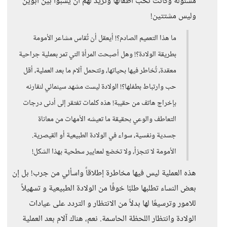
مسئولة وكانت تحب أطفالها وتريد لهم أن يشبوا بين أبوين
وليس مشتتين!
ما هذا التعميم الصادم؟! أيعقل أن تُقاس مشاعر الأمومة
بطريقة الولادة؟! وهل أصبحت المرأة التي تمر بعملية جراحية
معقدة، تُخاطر فيها بحياتها، وتتحمل آلام ما بعد العملية، أقل
حب وارتباط بطفلها؟! الولادة ليست مشهد سينمائي لنقارنه
بإخراج هاتف من حقيبة! هذه كلمات تفتقر إلى أدنى درجات
التعاطف والوعي بحقيقة ما تعيشه الأمهات من معاناة
جسدية ونفسية، سواء في الولادة الطبيعية أو القيصرية.
الأمومة لا تتجزأ، ولا تخضع لمعايير سطحية بهذا الشكل!
هذه العملية ليس فيها مخاطرة إطلاقاً واسألي من جرب! بل إن
بعض النساء تطلبها طلبًا خوفًا من الولادة الطبيعية و تسهيلاً
للامور وترسيعًا لها بدلاً من الانتظار و التردد على عيادات
الولادة وانتظار اللحظة الحاسمة. نعم، هناك آلام بعد العملية