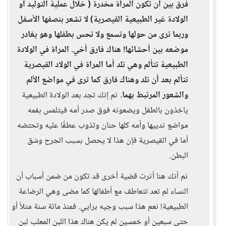
فرق بين أن تكون المرأة مخدرة ( خلال عملية التوليد أو
الولادة غير الطبيعية القيصرية) لا تشعر بنصفها الأسفل
وربما ترى من حولها وتسمع ولا تحس بطفلها وهو يغادر
موضعه بين أحشائها! هناك فارق أخي. المراة في الولادة
الطبيعية تتألم وهي تلد أما المراة في الولاد القيصرية
تتألم بعد أن تلد وهناك فارق كما ترى في مواضع الألم
والشعور المرتبط بهما.
ثم إنك تجد بعد الولادة الطبيعية
ياخذون بالطفل ويضعونه فوق صدر أمه فيتلمس بفمه
مواضع ثدييها وأمه كلها حنان وتذوب عطفًا عليه وتحتضه
أما في القيصرية فإن هذا لا يحصل بسبب الجرح وشق
البطن.
ثم أنك هنا أثرت قضية أخرى قد تكون من ضمن أسباب أن
النساء لم تعد تتعاطف مع أطفالها كما مضى وهي الرضاعة
الطبيعية! نعم هذا سبب وجيه برايي. فمنذ مائة سنة مثلاً أو
حتى سبعين أو خمسين لم يكن هناك هذا اللبن المعلب لبن