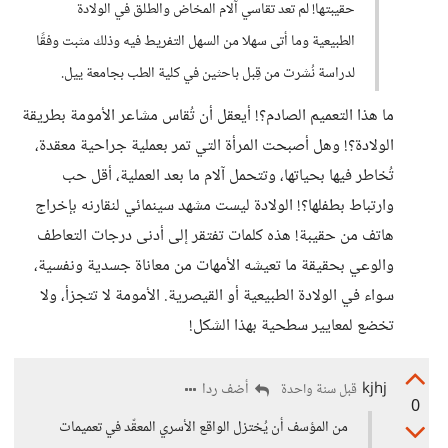
حقيبتها! لم تعد تقاسي آلام المخاض والطلق في الولادة
الطبيعية وما أتى سهلا من السهل التفريط فيه وذلك مثبت وفقًا
لدراسة نُشرت من قِبل باحثين في كلية الطب بجامعة ييل.
ما هذا التعميم الصادم؟! أيعقل أن تُقاس مشاعر الأمومة بطريقة
الولادة؟! وهل أصبحت المرأة التي تمر بعملية جراحية معقدة،
تُخاطر فيها بحياتها، وتتحمل آلام ما بعد العملية، أقل حب
وارتباط بطفلها؟! الولادة ليست مشهد سينمائي لنقارنه بإخراج
هاتف من حقيبة! هذه كلمات تفتقر إلى أدنى درجات التعاطف
والوعي بحقيقة ما تعيشه الأمهات من معاناة جسدية ونفسية،
سواء في الولادة الطبيعية أو القيصرية. الأمومة لا تتجزأ، ولا
تخضع لمعايير سطحية بهذا الشكل!
kjhj
أضف ردا
قبل سنة واحدة
0
من المؤسف أن يُختزل الواقع الأسري المعقّد في تعميمات