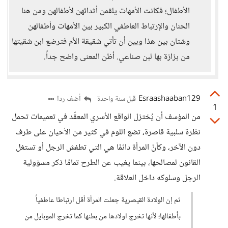
الأطفال؛ فكانت الأمهات يلقمن أثدائهن لأطفالهن ومن هنا
الحنان والإرتباط العاطفي الكبير بين الأمهات وأطفالهن
وشتان بين هذا وبين أن تأتي شقيقة الأم فترضع ابن شقيتها
من بزازة بها لبن صناعي. أظن المعنى واضح جداً.
Esraashaaban129
أضف ردا
قبل سنة واحدة
1
من المؤسف أن يُختزل الواقع الأسري المعقّد في تعميمات تحمل
نظرة سلبية قاصرة، تضع اللوم في كثير من الأحيان على طرف
دون الآخر، وكأنّ المرأة دائمًا هي التي تطفش الرجل أو تستغل
القانون لمصالحها، بينما يغيب عن الطرح تمامًا ذكر مسؤولية
الرجل وسلوكه داخل العلاقة.
ثم إن الولادة القيصرية جعلت المرأة أقل ارتباطا عاطفياً
بأطفالها؛ لأنها تخرج اولادها من بطنها كما تخرج الموبايل من