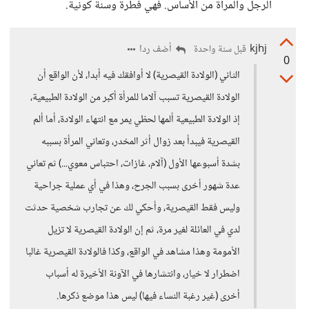
الرجل والمرأة من الأساس. فهي فطرة وسنة كونية.
kjhj
أضف ردا
قبل سنة واحدة
0
الثاني (الولادة القيصرية) لا أوافقك فيه أبدا، لأن الواقع أن
الولادة القيصرية تسبب آلاما للمرأة أكبر من الولادة الطبيعية،
إذ الولادة الطبيعية ألمها لحظي يمر مع انتهاء الولادة، أما ألم
القيصرية فيبدأ بعد زوال أثر المخدر، وتعاني المرأة بسببه
بشدة أسبوعها الأول (آلام، غازات، احتباس معوي...) ثم تعاني
عدة شهور أخرى بسبب الجرح، وهذا في أي عملية جراحية
وليس فقط القيصرية، وأحكي لك عن تجارب شخصية حدثت
لدي في العائلة لغير مرة، ثم إن الولادة القيصرية لا تزيل
الأمومة وهذا مشاهد في الواقع، وكذا فالولادة القيصرية غالبا
اضطرار لا خيار، وانتشارها في الآونة الأخيرة له أسباب
أخرى (غير رغبة النساء فيها) ليس هذا موضع ذكرها.