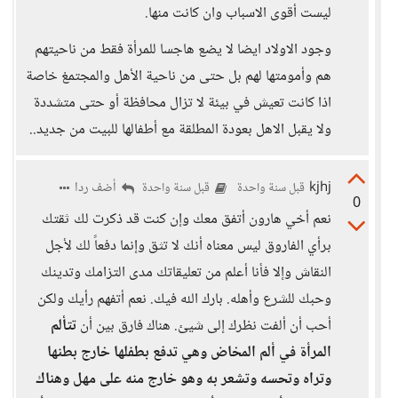
ليست أقوى الاسباب وان كانت منها.
وجود الاولاد ايضا لا يضع هاجسا للمرأة فقط من ناحيتهم
هم وأمومتها لهم بل حتى من ناحية الأهل والمجتمغ خاصة
اذا كانت تعيش في بيئة لا تزال محافظة أو حتى متشددة
ولا يقبل الاهل بعودة المطلقة مع أطفالها للبيت من جديد..
kjhj
أضف ردا
قبل سنة واحدة
قبل سنة واحدة
0
نعم أخي هارون أتفق معك وإن كنت قد ذكرت لك ثقتك
برأي الفاروق ليس معناه أنك لا تثق وإنما دفعاً لك لأجل
النقاش وإلا فأنا أعلم من تعليقاتك مدى التزامك وتدينك
وحبك للشرع وأهله. بارك الله فيك. نعم أتفهم رأيك ولكن
أحب أن ألفت نظرك إلى شيئ. هناك فارق بين أن
تتألم
المرأة في ألم المخاض وهي تدفع بطفلها خارج بطنها
وتراه وتحسه وتشعر به وهو خارج منه على مهل وهناك