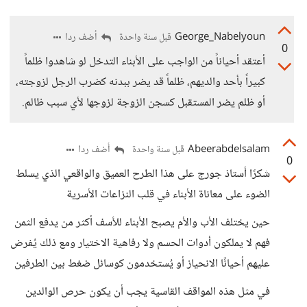
George_Nabelyoun
أضف ردا
قبل سنة واحدة
0
أعتقد أحياناً من الواجب على الأبناء التدخل لو شاهدوا ظلماً
كبيراً بأحد والديهم، ظلماً قد يضر ببدنه كضرب الرجل لزوجته،
أو ظلم يضر المستقبل كسجن الزوجة لزوجها لأي سبب ظالم.
Abeerabdelsalam
أضف ردا
قبل سنة واحدة
0
شكرًا أستاذ جورج على هذا الطرح العميق والواقعي الذي يسلط
الضوء على معاناة الأبناء في قلب النزاعات الأسرية
حين يختلف الأب والأم يصبح الأبناء للأسف أكثر من يدفع الثمن
فهم لا يملكون أدوات الحسم ولا رفاهية الاختيار ومع ذلك يُفرض
عليهم أحيانًا الانحياز أو يُستخدمون كوسائل ضغط بين الطرفين
في مثل هذه المواقف القاسية يجب أن يكون حرص الوالدين