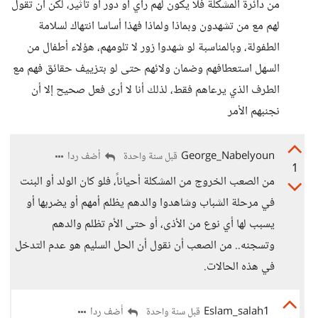
من دائرة المشكلة فلا يكون لهم رأي أو دور أو تأثير، لكن أن تقول
لهم مع من تشهدون وبماذا ولماذا فهذا أساسا انتهاك لسلامة
الطفولة، وبالمناسبة لو شهدوا زور لا تلومهم، هؤلاء أطفال من
السهل استعطافهم وضمان ولائهم حتى لو بتزييف حقائق فهم مع
الطرف الذي يرعاهم فقط، لذلك أنا لا أرى فعل صحيح إلا أن
نجنبهم الأمر
George_Nabelyoun
أضف ردا
قبل سنة واحدة
1
من الصعب الخروج من المشكلة أحياناً، فلو كان الولد أو البنت
في مرحلة الشباب وشاهدوا والدهم يظلم أمهم أو يضربها أو
يسبب لها أي نوع من الأذى، أو حتى الأم تظلم والدهم
وتسجنه.. من الصعب أن نقول أن الحل السليم هو عدم التدخل
في هذه الحالات.
Eslam_salah1
أضف ردا
قبل سنة واحدة