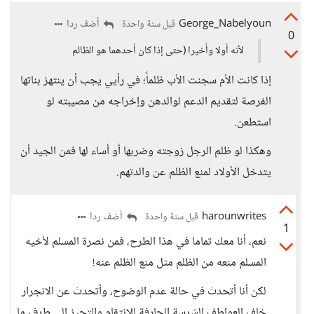
George_Nabelyoun
أضف ردا
قبل سنة واحدة
0
لأنه أولا وأخيرا (حتى إذا كان أحدهما هو الظالم
إذا كانت الأم سجنت الأب ظلماً؛ في رأيي يجب أن ينتهز بناتها
الفرصة لتقديم الدعم لوالدهن وإخراجه من مصيبته لو
استطعن.
وهكذا لو ظلم الرجل زوجته وضربها أو أساء لها فمن الجيد أن
يتدخل الأولاد لمنع الظلم عن والدتهم.
harounwrites
أضف ردا
قبل سنة واحدة
1
نعم، أنا معك تماما في هذا الطرح، فمن نصرة المسلم لأخيه
المسلم منعه من الظلم مثل منع الظلم عنه!
لكن أنا أتحدث في حالة عدم الوضوح، وأتحدث عن الانجرار
خلف العواطف الشرسة الجارفة للانتقام والتحيز إلى طرف ما