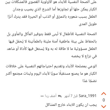
على الصحة النفسية للأبناء هو الأولوية القصوى فالمشكلات بين
الكبار يمكن حلها أو تجاوزها أما الشرخ الذي يصيب وجدان
الطفل بسبب شعوره بالتمزق أو الذنب أو الحيرة فقد يترك أثرًا
طويل المدى
الصحة النفسية للأطفال لا تُبنى فقط بتوفير المأكل والمأوى بل
بالحفاظ على بيئة عاطفية آمنة مليئة بالطمأنينة لا يُحمّل فيها
الطفل مسؤولية ما لا طاقة له به ولا يُستغل فيها كأداة أو شاهد
في نزاع لا يخصه
الوعي بمصلحة الأبناء وتقديم احتياجاتهم النفسية على خلافات
الكبار هو ما يصنع مستقبلًا سويًا لأبناء اليوم ولبنات مجتمع أكثر
نضجًا غدًا
Sara_1991
أضف ردا
قبل 7 أشهر
0
يجب ان يكون الابناء خارج المشاكل