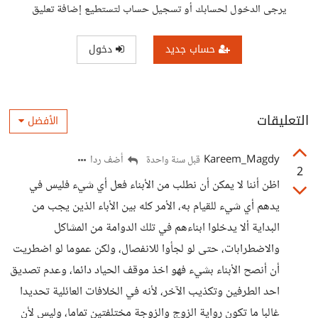
يرجى الدخول لحسابك أو تسجيل حساب لتستطيع إضافة تعليق
حساب جديد
دخول
التعليقات
الأفضل
Kareem_Magdy
أضف ردا
قبل سنة واحدة
2
اظن أننا لا يمكن أن نطلب من الأبناء فعل أي شيء فليس في
يدهم أي شيء للقيام به، الأمر كله بين الأباء الذين يجب من
البداية ألا يدخلوا ابناءهم في تلك الدوامة من المشاكل
والاضطرابات، حتى لو لجأوا للانفصال، ولكن عموما لو اضطريت
أن أنصح الأبناء بشيء فهو اخذ موقف الحياد دائما، وعدم تصديق
احد الطرفين وتكذيب الآخر، لأنه في الخلافات العائلية تحديدا
غالبا ما تكون رواية الزوج والزوجة مختلفتين تماما، وليس لأن