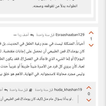
انطواءه بدلاً من تقوقعه وصمته.
Esraashaaban129
أضف ردا
قبل سنة واحدة
1
أحياناً، المشكلة ليست في عدم رغبة الطفل في الحديث، بل في
كان يومك؟)، فمن الطبيعي أن نحصل على إجابات مقتضبة. لكن
اليوم؟) أو (ما الشيء الذي فاجأك في الفصل؟)، فقد يكون الطف
لعبة، كأن يروي كل فرد من الأسرة شيئاً طريفاً أو غريباً حد
وليس مجرد محاولة لاستجوابه. في النهاية، الأهم هو خلق ب
huda_khashan19
أضف
قبل سنة واحدة
قبل سنة واحدة
0
. لو بدأنا بسؤال عام مثل (كيف كان يومك؟)، فمن الطبيعي 