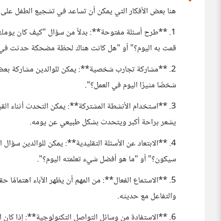
هنا بعض الأفكار التي يمكن أن تساعد في تشجيع الطفل على
1. **طرح أسئلة مفتوحة**: بدلاً من سؤال "كيف كان يومك؟
قمت به اليوم؟" أو "هل كانت هناك لحظة مضحكة حدثت في ا
2. **مشاركة تجارب شخصية**: يمكن للوالدين مشاركة بعض تج
شخصًا مثيرًا اليوم في العمل؟".
3. **استخدام الأنشطة المشتركة**: يمكن التحدث أثناء الق
يشعر براحة أكبر ويتحدث بشكل طبيعي عن يومه.
4. **الابتعاد عن الأسئلة التقليدية**: يمكن للوالدين سؤال
سيكون؟" أو "ما هو أفضل شيء تعلمته اليوم؟".
5. **الاستماع الفعال**: من المهم أن يظهر الآباء اهتمامًا حق
والتفاعل مع حديثه.
6. **الاستفادة من وسائل التواصل التكنولوجية**: إذا كان