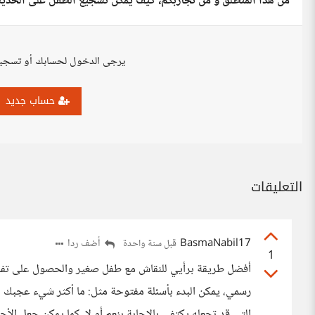
من هذا المنطلق و من تجاربكم، كيف يمكن تشجيع الطفل على الحدي
يرجى الدخول لحسابك أو تسجي
حساب جديد
التعليقات
BasmaNabil17
أضف ردا
قبل سنة واحدة
1
أفضل طريقة برأيي للنقاش مع طفل صغير والحصول على تفا
رسمي، يمكن البدء بأسئلة مفتوحة مثل: ما أكثر شيء عجبك ال
التي قد تجعله يكتفي بالإجابة بنعم أو لا، كما يمكن جعل ال