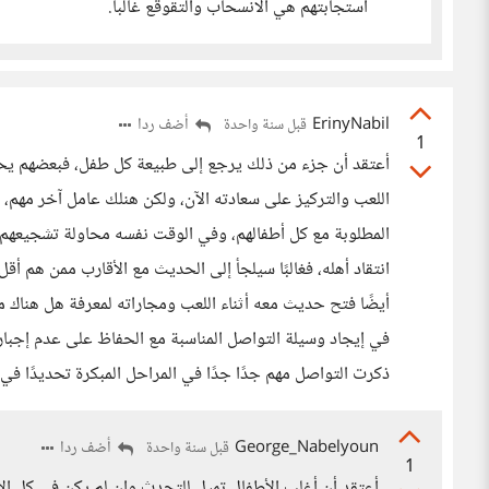
استجابتهم هي الانسحاب والتقوقع غالباً.
ErinyNabil
أضف ردا
قبل سنة واحدة
1
أعتقد أن جزء من ذلك يرجع إلى طبيعة كل طفل، فبعضهم يح
اللعب والتركيز على سعادته الآن، ولكن هنلك عامل آخر مهم
المطلوبة مع كل أطفالهم، وفي الوقت نفسه محاولة تشجيعهم ع
انتقاد أهله، فغالبًا سيلجأ إلى الحديث مع الأقارب ممن هم أق
أيضًا فتح حديث معه أثناء اللعب ومجاراته لمعرفة هل هناك م
في إيجاد وسيلة التواصل المناسبة مع الحفاظ على عدم إجبار ال
ذكرت التواصل مهم جدًا جدًا في المراحل المبكرة تحديدًا في 
George_Nabelyoun
أضف ردا
قبل سنة واحدة
1
أعتقد أن أغلب الأطفال تميل للتحدث وإن لم يكن في كل ال