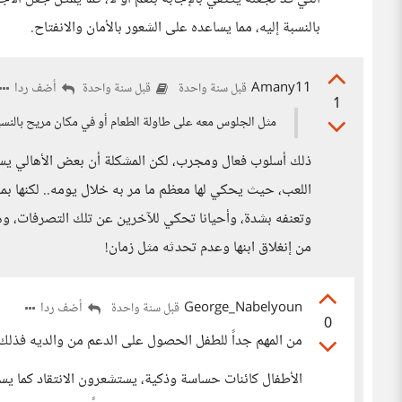
بالنسبة إليه، مما يساعده على الشعور بالأمان والانفتاح.
Amany11
أضف ردا
قبل سنة واحدة
قبل سنة واحدة
1
مثل الجلوس معه على طاولة الطعام أو في مكان مريح بالنسبة 
ذلك أسلوب فعال ومجرب، لكن المشكلة أن بعض الأهالي يسيئو
اللعب، حيث يحكي لها معظم ما مر به خلال يومه.. لكنها
وتعنفه بشدة، وأحيانا تحكي للآخرين عن تلك التصرفات، وهو
من إنغلاق ابنها وعدم تحدثه مثل زمان!
George_Nabelyoun
أضف ردا
قبل سنة واحدة
0
من المهم جداً للطفل الحصول على الدعم من والديه فذلك 
الأطفال كائنات حساسة وذكية، يستشعرون الانتقاد كما يس