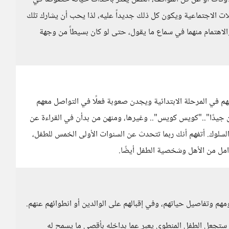
لات الاجتماعية ويكون كل ذلك جديداً عليه، لذا يحب أن يشارك تلك
لاهتمام منهما في سماع ما يقول، حتى لو كان بسيطاً من وجهة
في المرحلة الابتدائية ويجدن صعوبة فعلًا في التواصل معهم
جيدًا".."كويس كويس".. وغيرها، ومنهن من بدأن في القراءة عن
سلوك. أتفهم أنك ربما تتحدث عن السنوات الأولى الخمس للطفل،
امل من الأهل وشخصية الطفل أيضًا.
مهم وتفاصيل حياتهم، وفي إقبالهم على الوالدين أو انطوائهم عنهم.
ن ستجعل الطفل المنطوي يعبر عما بداخله بأقصى ما يسمح له