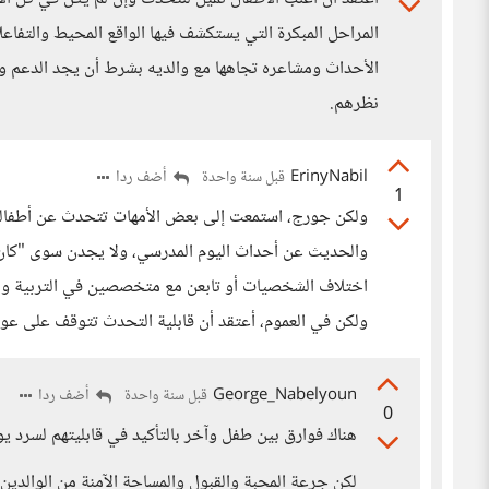
المراحل المبكرة التي يستكشف فيها الواقع المحيط والتفاع
الأحداث ومشاعره تجاهها مع والديه بشرط أن يجد الدعم وا
نظرهم.
ErinyNabil
أضف ردا
قبل سنة واحدة
1
ولكن جورج، استمعت إلى بعض الأمهات تتحدث عن أطفالهم 
والحديث عن أحداث اليوم المدرسي، ولا يجدن سوى "كان 
اختلاف الشخصيات أو تابعن مع متخصصين في التربية وال
ولكن في العموم، أعتقد أن قابلية التحدث تتوقف على عو
George_Nabelyoun
أضف ردا
قبل سنة واحدة
0
هناك فوارق بين طفل وآخر بالتأكيد في قابليتهم لسرد يو
لكن جرعة المحبة والقبول والمساحة الآمنة من الوالدي