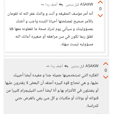
ASAKW
أضف ردا
قبل سنتين
0
أنه أمر مؤسف الحقيقه و أنت و والدك غفر الله له تقومان
بالأمر صحيح لمصلحتها أحيانا الشده واجب و أختك
بمسؤوليتك و سيأتي يوم تدرك صحة ما تفعلونه معها فلا
تقلق ربما تكون في سن مراهقه أو صغيره أعانك الله
مسؤوليه ليست سهله.
ASAKW
أضف ردا
قبل سنتين
0
الفكره التي تستخدمينها جميله جدا و مفيده أيضا أحييك
عليها، و هي تحتاج قوه كبيره أعتقد أن البعض لا يقدرون عليها
أو يفشلون في الألتزام بها،و أنا ايضا أحب التيليجرام كتيرا من
قنواته أو بوتات أو مكتبات و كل شئ يفي بالغرض حتي
للدراسة.