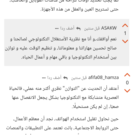
كما يجب تحديد أوقات للراحة من شاشات الموبايل والحاسب،
حتى تستريح العين والعقل من هذه الأجهزة.
ASAKW
أضف ردا
قبل سنتين
1
نعم أوافقك،و أنا مع نظرية الأستغلال التكنولوجي لصالحنا و
صالح تحسين مهاراتنا و معلوماتنا، و تنظيم الوقت عليه و توازن
بين أستخدام التكنولوجيا و باقي مهام و أعمال الحياه.
afifa08_hamza
أضف ردا
قبل سنتين
0
أعتقد أن الحديث عن "التوازن" نظري أكثر منه عملي، فالحياة
العصرية متشابكة مع التكنولوجيا بشكل يجعل الانفصال عنها
صعبًا، إن لم يكن مستحيلًا.
حين نحاول تقليل استخدام الهواتف، نجد أن معظم الأعمال،
حتى الروابط الاجتماعية، باتت تعتمد على التطبيقات والمنصات