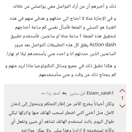
ذلك و أخبرهم أن من أراد التواصل معي يواصلني من خلاله.
و في الإجازة مثلا لا احتاج الي حذفهم و هدفي منهم في هذه
الفترة هو التسلي و المتعة فأسأل نفسي كم ساعة أحتاجهم
لتحقيق هذه المتعة ؟ ساعة مثلا او ساعتين. فأستخدم تطبيق
Action dash يغلق كل هذه التطبيقات التواصل بعد مرور
الساعتين الذين حددتهم انا و احدد متي يأستخدهم ليلا ام نهارا.
و هكذا نطبق ذلك في جميع وسائل التكنولوجيا ماذا اريد منهم و
كم يحتاج ذلك من وقت و متي سأستخدمهم.
Eslam_salah1
أضف ردا
قبل سنتين
1
ولكن أحياناً يخرج الأمر عن إطار التحكم ويتحول إلى إدمان
كامل، مثل أختي التي اضطر لسحب الهاتف منها واتركها تبكي
طوال اليوم، باتت تستخدم الهاتف تشاهد أي شيئ وتفعل أي
وكأنه تستخدمه لا إراديا وهذا سلبي ولا يمكن موازنته