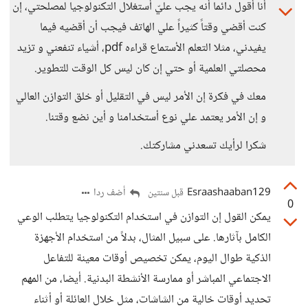
أنا أقول دائما أنه يجب عليّ أستغلال التكنولوجيا لمصلحتي، إن
كنت أقضي وقتاً كثيراً علي الهاتف فيجب أن أقضيه فيما
يفيدني، مثلا التعلم الأستماع قراءه pdf، أشياء تنفعني و تزيد
محصلتي العلمية أو حتي إن كان ليس كل الوقت للتطوير.
معك في فكرة إن الأمر ليس في التقليل أو خلق التوازن العالي
و إن الأمر يعتمد علي نوع أستخدامنا و أين نضع وقتنا.
شكرا لرأيك تسعدني مشاركتك.
Esraashaaban129
أضف ردا
قبل سنتين
0
يمكن القول إن التوازن في استخدام التكنولوجيا يتطلب الوعي
الكامل بآثارها. على سبيل المثال، بدلاً من استخدام الأجهزة
الذكية طوال اليوم، يمكن تخصيص أوقات معينة للتفاعل
الاجتماعي المباشر أو ممارسة الأنشطة البدنية. أيضا، من المهم
تحديد أوقات خالية من الشاشات، مثل خلال العائلة أو أثناء