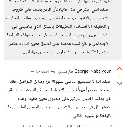
شهد في تعليقها علي المساهمه، و الحقيقه أنا لا أستخدمه ولا
أعتقد أنني أفكر في هذا حاليا؛ لأن الأمر يعتمد علي ظروف
الشخص و وقته و مدى سيطرته علي يومه و أعماله و إنجازاته،
و الحقيقه أنا أستخدم التطبيقات بالشكل الذي يناسبني في
وقت راهن، رغم تقريبا لدي حسابات علي جميع مواقع التواصل
الأجتماعي و لكن لست مدمنة علي تطبيق معين أبدا، بالعكس
أستغل التكنولوجيا لزيادة تطوري و تحسين مهاراتي.
George_Nabelyoun
أضف ردا
قبل سنتين
1
أعتقد أننا لا نستطيع التخلي بسهولة عن وسائل التواصل، فقد
أصبحت مصدراً مهماً للعمل وللأخبار المحلية والإعلانات الهامة،
لكن يمكننا اختيار التركيز على محتوى معين مفيد، وعدم
الاسترسال في تضييع الوقت على المحتوى المسلي العادي، وذلك
باليقظة والتنبيه الذاتي.