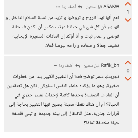
ASAKW
أضف ردا
قبل سنتين
1
نعم أنها تهدأ الروح و تروضها و تزيد من نسبة السلام الداخلي و
الهدوء لأن كل شئ في حياتنا مرتب عكس أن نكون ف حالة
فوضى و عدم ثبات و أنا أؤكد إن العادات الصغيره الإيجابيه
تضيف جمالا و سعاده و راحه ليومنا فعلا.
Rafik_bn
أضف ردا
قبل سنتين
0
تجربتكِ سمر توضح فعلا أن التغيير الكبير يبدأ من خطوات
صغيرة، وهو ما يؤكده علماء النفس السلوكي. لكن هل تعتقدين
أن العادات الصغيرة وحدها كافية لإحداث تغيير جذري في
الحياة؟ أم أن هناك نقطة معينة يصبح فيها التغيير بحاجة إلى
قرارات جذرية، مثل الانتقال إلى بيئة جديدة أو تبني فلسفة
حياة مختلفة تمامًا؟