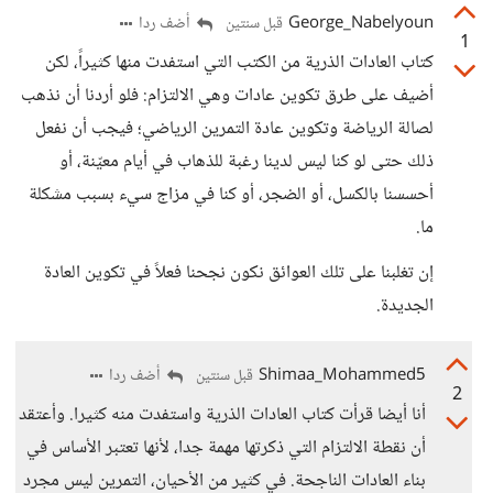
George_Nabelyoun
أضف ردا
قبل سنتين
1
كتاب العادات الذرية من الكتب التي استفدت منها كثيراً، لكن
أضيف على طرق تكوين عادات وهي الالتزام: فلو أردنا أن نذهب
لصالة الرياضة وتكوين عادة التمرين الرياضي؛ فيجب أن نفعل
ذلك حتى لو كنا ليس لدينا رغبة للذهاب في أيام معيّنة، أو
أحسسنا بالكسل، أو الضجر، أو كنا في مزاج سيء بسبب مشكلة
ما.
إن تغلبنا على تلك العوائق نكون نجحنا فعلاً في تكوين العادة
الجديدة.
Shimaa_Mohammed5
أضف ردا
قبل سنتين
2
أنا أيضا قرأت كتاب العادات الذرية واستفدت منه كثيرا. وأعتقد
أن نقطة الالتزام التي ذكرتها مهمة جدا، لأنها تعتبر الأساس في
بناء العادات الناجحة. في كثير من الأحيان، التمرين ليس مجرد