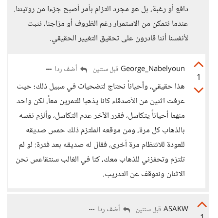
دافع أو رغبة، بل هو مجرد التزام بأمر أصبح جزءا من روتيننا.
عندما نتمكن من الاستمرار رغم الظروف أو مزاجنا، نثبت
لأنفسنا أننا قادرون على تحقيق التغيير الحقيقي.
George_Nabelyoun
أضف ردا
قبل سنتين
1
هذا حقيقي، وأحياناً نحتاج لتضحيات في سبيل ذلك؛ حيث
عرفت اثنين من الأصدقاء كانا يذهبا للتمرين معاً، لكن واحد
منهما أحياناً يتكاسل، فقرر الآخر عدم التكاسل، وألزم نفسه
بالذهاب كل مرة، ومن موقعه الملتزم ذلك حمس صديقه
للعودة للانتظام مرة أخرى، فقال له صديقه بعد فترة: لو لم
تلتزم وتحفزني للذهاب معك، كنا في الغالب سنتقاعس نحن
الاثنان ونتوقف عن التدريب.
ASAKW
أضف ردا
قبل سنتين