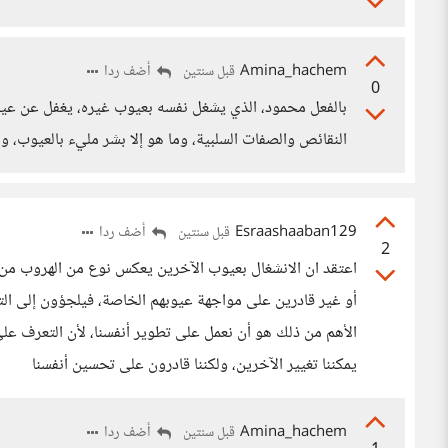
Amina_hachem
أضف ردا
قبل سنتين
0
بالفعل محمود، الذي يشغل نفسه بعيوب غيره، يغفل عن عيوبه
النقائص والصفات السلبية، وما هو إلا بشر مليء بالعيوب، 
Esraashaaban129
أضف ردا
قبل سنتين
2
اعتقد ان الانشغال بعيوب الآخرين يعكس نوع من الهروب من 
أو غير قادرين على مواجهة عيوبهم الخاصة، فيلجؤون إلى الت
الأهم من ذلك هو أن نعمل على تطوير أنفسنا، لأن التعرف على 
يمكننا تغيير الآخرين، ولكننا قادرون على تحسين أنفسنا
Amina_hachem
أضف ردا
قبل سنتين