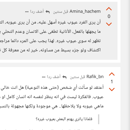
Amina_hachem
أضف ردا
قبل سنتين
0
أن يرى الفرد عيوب غيره أسهل عليه، من أن يرى عيوبه، التي
ما يجهلها بالفعل، الأنانية تطغى على الانسان وعدم التحل
تظهر له سوى عيوب غيره. لهذا يجب على المرء دائما مراجع
اكتشاف ولو جزء بسيط من مساوئه، خير له من معرفة كل ن
Rafik_bn
أضف ردا
قبل سنتين
1
أعتقد لو سألت أي شخص (حتى هذه النوعية) هل انت خالي من 
عيوب. فالفكرة ليست في انه ينظر لنفسه انه انسان كامل او م
ماهي عيوبه ولا يلاحظها.. هي موجودة ولكنها مجهولة بالنسبة
فلماذا ياترى يهتم البعض بعيوب غيره؟