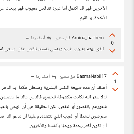
الآخرين فهو قد اكتمل أما غيره فناقص معيوب فهو يبحث عن 
الأخلاق و القيم.
Amina_hachem
أضف ردا
قبل سنتين
0
الذي يهتم بعيوب غيره وينسى نفسه، ناقص عقل، يسعى لمعر
BasmaNabil17
أضف ردا
قبل سنتين
1
أعتقد أن هذه طبيعة النفس البشرية وستظل هكذا أبد الدهر، ف
لولا ستر الله لكانت مكشوفة للجميع، فالناس غالبًا ما يفضل
شعورهم بالقصور أو النقص، لكن الحقيقة هي أن الوعي بالعيو
معرضون للخطأ أو العيب الذي ننتقده، وعلينا أن ندعو الله تعا
أن نكون أكثر رحمة ووعيًا بأنفسنا والآخرين.