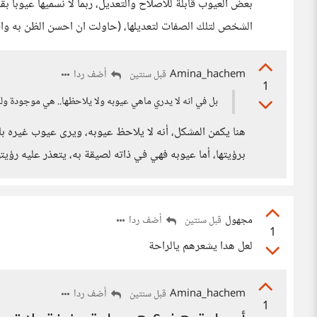
بعض العيوب قابلة للاصلاح والتعديل، ربما لا نسميها عيوبا 
الشخص لتلك الصفات لتعديلها، (حاولت ان احسن الظن به وا
Amina_hachem
أضف ردا
قبل سنتين
1
بل في انه لا يدري ماهي عيوبه ولا يلاحظها.. هي موجودة ولكن
هنا يكمن المشكل، أنه لا يلاحظ عيوبه، ويرى عيوب غيره با
برؤيتها، أما عيوبه فهي في ذاته لصيقة به، يتعذر عليه رؤيته
مجهول
أضف ردا
قبل سنتين
1
لعل هدا يشعرهم يالراحة
Amina_hachem
أضف ردا
قبل سنتين
1