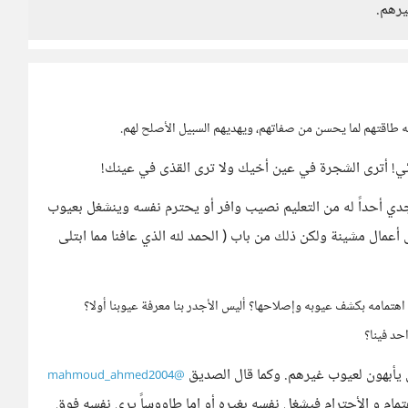
يرهم.
ه طاقتهم لما يحسن من صفاتهم، ويهديهم السبيل الأصلح لهم.
ائي! أترى الشجرة في عين أخيك ولا ترى القذى في عينك!
ي أحداً له من التعليم نصيب وافر أو يحترم نفسه وينشغل بعيوب
أعمال مشينة ولكن ذلك من باب ( الحمد لله الذي عافنا مما ابتلى
اهتمامه بكشف عيوبه وإصلاحها؟ أليس الأجدر بنا معرفة عيوبنا أولا؟
حد فينا؟
 يأبهون لعيوب غيرهم. وكما قال الصديق
@mahmoud_ahmed2004
تمام و الأحترام فيشغل نفسه بغيره أو إما طاووساً يرى نفسه فوق