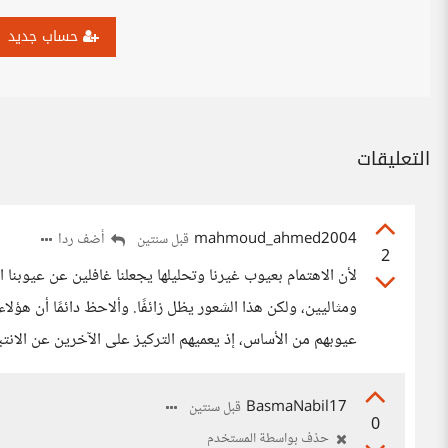
حساب جديد
التعليقات
mahmoud_ahmed2004
أضف ردا
قبل سنتين
2
لأن الاهتمام بعيوب غيرنا وتحليلها يجعلنا غافلين عن عيوبنا ا
ومثاليين، ولكن هذا الشعور يظل زائفًا. وألاحظ دائمًا أن هؤ
عيوبهم من الأساس، إذ يعميهم التركيز على الآخرين عن الانتب
BasmaNabil17
قبل سنتين
0
حذف بواسطة المستخدم