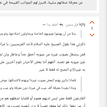
عن معرفة صفاتهم سلبية، فتبرز لهم الجوانب القبيحة في غ
kjhj
أضف ردا
قبل سنتين
1
بدلا من أن يهتموا بعيوبهم الخاصة ويحاولون إصلاحها، وتوجي
ذكرني هذا بقول المسيح عليه السلام لأحد الفريسيين: يا مر
فمن ينشغل بعيوب غيره عن عيوبه أحمق جداً وجاهل ولن تجد
غير عيوبه هو نفسه. أتفهم أننا بعض الأحيان نلوم آخرين على 
به غيرنا) و النصح له فقط لا غير.
فلماذا ياترى يهتم البعض بعيوب غيره؟ ويهتم لاكتشافها، عوض 
وماذا يفيدنا معرفة ألف عيب في غيرنا، دون معرفة ولو عيب وا
الفارغون فقط ممن ليس لديهم هموم أو قضايا تشغلهم هم من
أن من يفعل ذلك إما معقد نفسياً لا يرى لنفسه نصيب من الإه