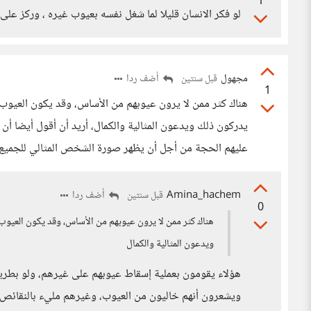
1
لو فكر الانسان قليلا لما شغل نفسه بعيوب غيره ، وركز على
مجهول
أضف ردا
قبل سنتين
1
هناك كثر ممن لا يرون عيوبهم من الأساس، وقد يكون العيوب
يدركون ذلك ويدعون المثالية والكمال، أريد أن أقول أيضا أ
عليهم الحجة من أجل أن يظهر صورة الشخص المثالي للجميع
Amina_hachem
أضف ردا
قبل سنتين
0
هناك كثر ممن لا يرون عيوبهم من الأساس، وقد يكون العيوب
ويدعون المثالية والكمال
هؤلاء يقومون بعملية إسقاط عيوبهم على غيرهم، ولو بطريق
ويشعرون أنهم خاليون من العيوب، وغيرهم مليء بالنقائص.و