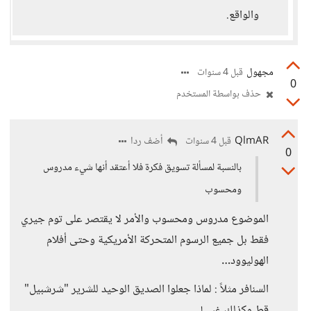
والواقع.
مجهول
قبل 4 سنوات
0
حذف بواسطة المستخدم
QlmAR
أضف ردا
قبل 4 سنوات
0
بالنسبة لمسألة تسويق فكرة فلا أعتقد أنها شيء مدروس
ومحسوب
الموضوع مدروس ومحسوب والأمر لا يقتصر على توم جيري
فقط بل جميع الرسوم المتحركة الأمريكية وحتى أفلام
الهوليوود…
السنافر مثلاً : لماذا جعلوا الصديق الوحيد للشرير "شرشبيل"
قط وكذلك غبي!