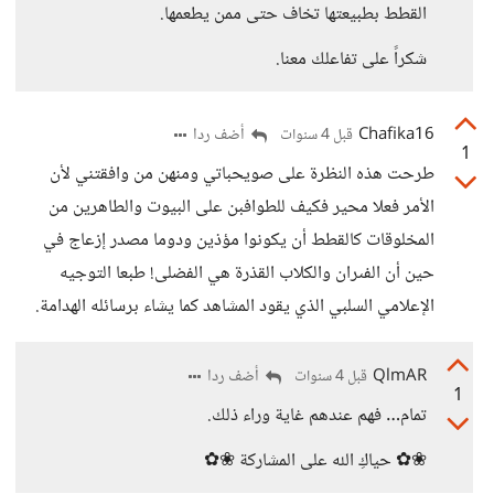
القطط بطبيعتها تخاف حتى ممن يطعمها.
شكراً على تفاعلك معنا.
Chafika16
أضف ردا
قبل 4 سنوات
1
طرحت هذه النظرة على صويحباتي ومنهن من وافقتني لأن
الأمر فعلا محير فكيف للطوافبن على البيوت والطاهرين من
المخلوقات كالقطط أن يكونوا مؤذين ودوما مصدر إزعاج في
حين أن الفىران والكلاب القذرة هي الفضلى! طبعا التوجيه
الإعلامي السلبي الذي يقود المشاهد كما يشاء برسائله الهدامة.
QlmAR
أضف ردا
قبل 4 سنوات
1
تمام… فهم عندهم غاية وراء ذلك.
❀✿ حياكِ الله على المشاركة ❀✿