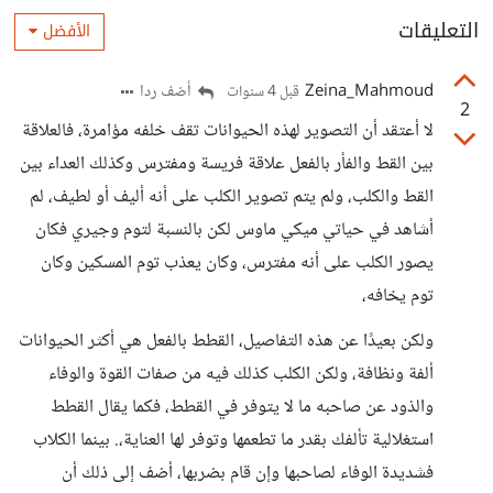
التعليقات
الأفضل
Zeina_Mahmoud
أضف ردا
قبل 4 سنوات
2
لا أعتقد أن التصوير لهذه الحيوانات تقف خلفه مؤامرة، فالعلاقة
بين القط والفأر بالفعل علاقة فريسة ومفترس وكذلك العداء بين
القط والكلب، ولم يتم تصوير الكلب على أنه أليف أو لطيف، لم
أشاهد في حياتي ميكي ماوس لكن بالنسبة لتوم وجيري فكان
يصور الكلب على أنه مفترس، وكان يعذب توم المسكين وكان
توم يخافه،
ولكن بعيدًا عن هذه التفاصيل، القطط بالفعل هي أكثر الحيوانات
ألفة ونظافة، ولكن الكلب كذلك فيه من صفات القوة والوفاء
والذود عن صاحبه ما لا يتوفر في القطط، فكما يقال القطط
استغلالية تألفك بقدر ما تطعمها وتوفر لها العناية،. بينما الكلاب
فشديدة الوفاء لصاحبها وإن قام بضربها، أضف إلى ذلك أن