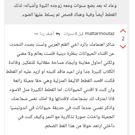
وعاد له بعد بضع سنوات ومعه زوجته اللبوة وأشباله؛ لذلك
القطط أيضاً وفية وهناك قصص لم يسلط عليها الضوء.
mattarmoutaz
أضف ردا
قبل 4 سنوات
2
شاكر اهتمامك بالرد اخي القلم العربي ولست بصدد التحدث
عن اقتناء الحيوانات بنظرة دينية فلست بعالم ولا مفتي
ولكني احاول معاينة وايجاد مساحة عقلانية للتفكير. وفائدة
الكلاب كثيرة جدا ولن اعيد ماقد كتبته او ازيد عليه ام القطط
فكنت اقصد القطط الاليفة المنزلية وهي حقا جميلة رائعة
وان كنت لا اقتني الحيوانات. اما القطط الكبيرة مثل الاسود
فانا اعترف لك بشجاعتك لاقتنائها ولا املك نفس شجاعتك
واذكر نفسي عندما كنت في حديقة حيوانات في اندونيسيا
الجميلة واخذت صورة تذكارية مع النمر وكيف كنت في
داخلي ارتعد خوفا من هذا القط الضخم.