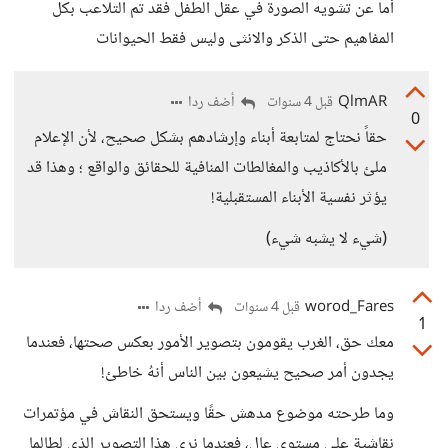
أما عن تشويه الصورة في عقل الطفل فقد تم التلاعب بكل
المفاهيم حتى الذكر والانثى وليس فقط الحيوانات
QlmAR
أضف ردا
قبل 4 سنوات
0
حقاً نحتاج لمتابعة أبناء وإرشادهم بشكل صحيح، لأن الإعلام
ملئ بالأكاذيب والمغالطات المنافية للحقائق والواقع ؛ وهذا قد
يؤثر نفسية الأبناء المستقبلية!
(شيء لا يشبه شيء)
worod_Fares
أضف ردا
قبل 4 سنوات
1
معك حق، الغرب يقومون بتصوير الأمور بعكس صحتها، فعندما
يجدون أمر صحيح يشيعون بين الناس أنهُ خاطئ!
وما طرحته موضوع مدهش حقًا ويستحق النقاش في مؤتمرات
نقاشية على مستوى عالِ، فعندما نرى هذا التصوير الذي لطالما