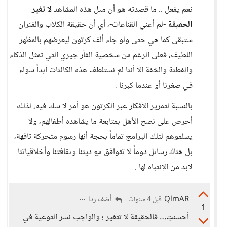
نعم يفعل .. ما قصدته هو أن مثل هذه المشاهد
لا تغير
الحقيقة
-لم أعني القناعات-، أي أن حقيقة الكلاب والفئران
ستبقى كما هي حتى ولو جاء ألف كرتون ليعرضهم بالمظهر
اللطيف، فعلى الرغم من شخصية الفأر جيري التي تمثل الذكاء
والفطنة والخفة إلا أننا لم نستلطف هذه الكائنات أبداً سواء
في صغرنا أو عندما كبرنا .
بالنسبة لتمرير الأفكار عبر الكرتون هو أمر لا شك فيه، لذلك
أحرص على نصح الأهل بمتابعة ما يشاهده أطفالهم، ولا
يسلموهم لتلك البرامج تماماً بحجة أنها رسوم متحركة تافهة،
بل هناك رسائل دوماً لا تتوافق مع ديننا وثقافتنا وأخلاقياتنا
لابد من الإنتباه لها .
QlmAR
أضف ردا
قبل 4 سنوات
1
أحسنتِ… فالحقيقة لا تتغير ؛ والواجب نشر التوعية في