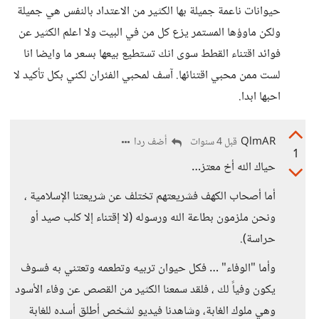
حيوانات ناعمة جميلة بها الكثير من الاعتداد بالنفس هي جميلة
ولكن ماوؤها المستمر يزع كل من في البيت ولا اعلم الكثير عن
فوائد اقتناء القطط سوى انك تستطيع بيعها بسعر ما وايضا انا
لست ممن محبي اقتنائها. آسف لمحبي الفئران لكني بكل تأكيد لا
احبها ابدا.
QlmAR
أضف ردا
قبل 4 سنوات
1
حياك الله أخ معتز…
أما أصحاب الكهف فشريعتهم تختلف عن شريعتنا الإسلامية ،
ونحن ملزمون بطاعة الله ورسوله (لا إقتناء إلا كلب صيد أو
حراسة).
وأما "الوفاء" … فكل حيوان تربيه وتطعمه وتعتني به فسوف
يكون وفياً لك ، فلقد سمعنا الكثير من القصص عن وفاء الأسود
وهي ملوك الغابة، وشاهدنا فيديو لشخص أطلق أسده للغابة