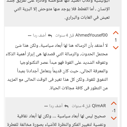
البوليسية وكلاب الصيد كلها متوحشة وقادرة على تمزيق جسد
الإنسان ، أما القطط فلا يوجد منها متوحش إلا البرية التي
تعيش في الغابات والبراري.
AhmedYousef00
أضف ردا
قبل 4 سنوات
1
لا أعتقد بأن الرساله هنا لها أبعاد سياسية، ولكن هذا شئ
محتمل الحدوث، والرسالة التي قصدتها هى إبراز أهمية الذكاء
وتفوقه الشديد على القوة فهو مبدأ عصر التكنولوجيا
والمعرفة الحالى، حيث كان قديماً يتعامل أجدادنا بمبدأ
التفوق للقوة، ولكن كل هذا تغير فى الوقت الحالى مع المزيد
من التطور فى كافة مجالات الحياة.
QlmAR
أضف ردا
قبل 4 سنوات
-1
صحيح ليس لها أبعاد سياسية … ولكن لها أبعاد ثقافية
ونفسية لتغيير الفكر والنظرة للأشياء بصورة مخالفة للفطرة