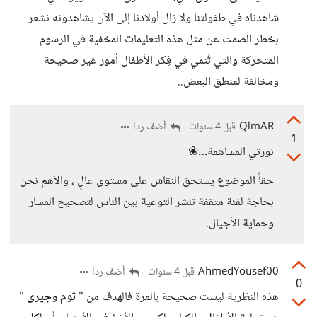
شاهدناه في طفولتنا ولا زال أولادنا إلى الآن يشاهدونه نشعر
بخطر الصمت عن مثل هذه التعليمات المخفية في الرسوم
المتحركة والتي تُنمي في فِكر الأطفال أمور غير صحيحة
ومخالفة لمنطق البعض..
QlmAR
أضف ردا
قبل 4 سنوات
1
نورتي المساهمة…❀
حقاً الموضوع يستحق النقاش على مستوى عالٍ ، والأهم نحن
بحاجة لفئة مثقفة تنشر التوعية بين الناس لتصحيح المسار
وحماية الأجيال.
AhmedYousef00
أضف ردا
قبل 4 سنوات
0
هذه النظرية ليست صحيحة بالمرة فالهدف من "
توم وجيرى
"