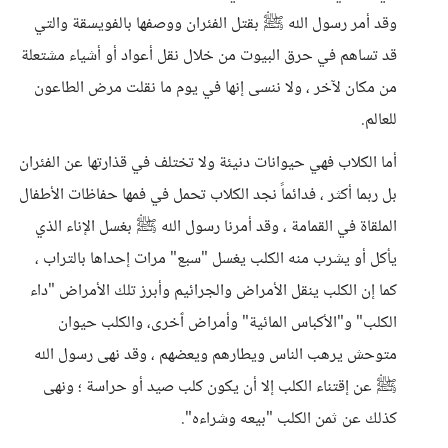
وقد أمر رسول الله ﷺ بقتل الفئران ووصفها بالفويسقة والتي
قد تساهم في حرق البيوت من خلال نقل أعواد أو أشياء مشتعلة
من مكان لآخر ، ولا ننسى إنها في يوم ما نقلت مرض الطاعون
للعالم.
أما الكلاب فهي حيوانات دنيئة ولا تختلف في قذارتها عن الفئران
بل ربما أكثر ، فدائماً نجد الكلاب تحمل في فمها حفاظات الأطفال
الملقاة في القمامة ، وقد أمرنا رسول الله ﷺ بغسل الإناء الذي
يأكل أو يشرب منه الكلب يغسل "سبع" مرات إحداها بالتراب ،
كما إن الكلب ينقل الأمراض والجرائيم وأبرز تلك الأمراض "داء
الكلب" و"الأكباس المائية" وأمراض ٱخرى، والكلب حيوان
متوحش يرهب الناس ويطارهم ويعضهم ، وقد نهى رسول الله
ﷺ عن إقتناء الكلب إلا أن يكون كلب صيد أو حراسة ؛ ونهى
كذلك عن ثمن الكلب "بيعه وشراءه".