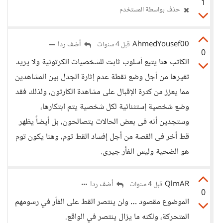
1
حذف بواسطة المستخدم
AhmedYousef00
أضف ردا
قبل 4 سنوات
0
الكاتب هنا يتبع أسلوب ثابت للشخصيات الكرتونية ولا يريد
تغيرها من أجل وضع نقطة عدم إثارة الجدل بين المشاهدين
مما يعزز من كثرة الإقبال على مشاهدة الكارتون، ولذلك
فقد
وضع شخصية إستثنائية لكل شخصية يتم ابتكارها،
وستجدين أنه فى بعض الحالات يتصالحون، بل أيضاً يظهر
قط أخر فى القصة من أجل إفساد القط توم، وهنا يكون توم
هو الضحية وليس الفأر جيرى.
QlmAR
أضف ردا
قبل 4 سنوات
0
الموضوع مقصود … ولن ينتصر القط على الفأر في رسومهم
المتحركة، ولكنه ما يزال ينتصر في الواقع.