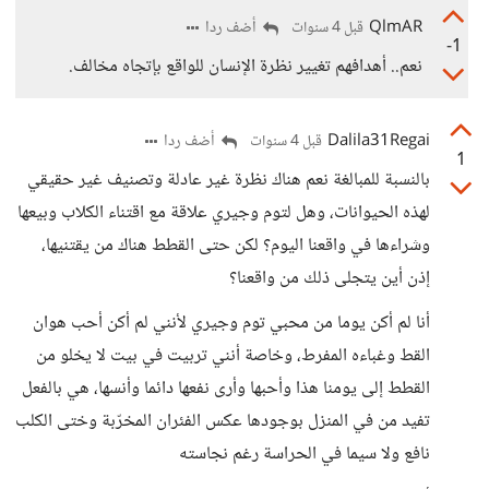
QlmAR
أضف ردا
قبل 4 سنوات
-1
نعم.. أهدافهم تغيير نظرة الإنسان للواقع بإتجاه مخالف.
Dalila31Regai
أضف ردا
قبل 4 سنوات
1
بالنسبة للمبالغة نعم هناك نظرة غير عادلة وتصنيف غير حقيقي
لهذه الحيوانات، وهل لتوم وجيري علاقة مع اقتناء الكلاب وبيعها
وشراءها في واقعنا اليوم؟ لكن حتى القطط هناك من يقتنيها،
إذن أين يتجلى ذلك من واقعنا؟
أنا لم أكن يوما من محبي توم وجيري لأنني لم أكن أحب هوان
القط وغباءه المفرط، وخاصة أنني تربيت في بيت لا يخلو من
القطط إلى يومنا هذا وأحبها وأرى نفعها دائما وأنسها، هي بالفعل
تفيد من في المنزل بوجودها عكس الفئران المخرّبة وختى الكلب
نافع ولا سيما في الحراسة رغم نجاسته