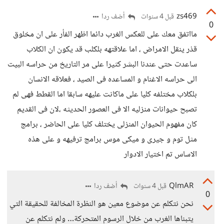
zs469
أضف ردا
قبل 4 سنوات
0
مااتفق معك علی للعکس الغرب دائما اظهر الفأر على ان مخلوق
قذر ینقل الامراض ، اما علاقتهه بلکلب قد یکون ان الکلاب
ساعدت حتی عندنا البشر کثیرا علی مر التاریخ من حراسه البیت
الی حراسه الاغنام و المساعده فی الصید ، فعلاقه الانسان
بلکلاب مختلفه کلیا علی ماکانت علیهه سابقا اما القطط فهی لم
تصبح حیوانات منزلیه الا فی العصور الحدیثه ،لان فی القدیم
کان مفهوم الحیوان المنزلی یختلف کلیا علی الحاضر ، برامج
مثل توم و جیری و میکی موس برامج ترفیهه و علی هذه
الاساس تم اختیار الادوار
QlmAR
أضف ردا
قبل 4 سنوات
0
نحن نتكلم عن موضوع معين هو النظرة المخالفة للحقيقة التي
يتبناها الغرب من خلال الرسوم المتحركة… ولم نتكلم عن