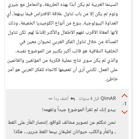
السينما الغربية لم يكن أبدًا بهذه الطريقة، والتعامل مع جيري
وتوم لم يكن إلا من باب تناول علاقة الافتراس فيما بينهما، أي
العداوة البيولوجية، بنوع من أنواع الكوميديا الخفيفة، وذلك
لأنها العقاة الأقرب لفهم الأطفال والأكثر إقناعًا لهم. لكن تناول
المسألة من خلال تناول الفكر الغربي لحيوان معين في
الخلفية الثقافية هو قالب أكبر بكثير من الموضوع نفسه،
والذي لم يكن سوى نتاج عملية فكرية من المؤلفين والقائمين
على العمل. لكنني أرى أن تعميمها كاتجاه للفكر الغربي هو أمر
خاطئ.
QlmAR
أضف ردا
قبل 4 سنوات
-1
يبدو إنك لم تقرأ الموضوع جيداً وتفهمه!
نحن نتكلم عن تصوير مخالف للواقع، إنتصار الفأر على القط
، والفأر والكلب حيوانان لطيفان بينما القط شرير… هكذا