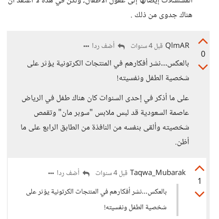
المسلسلات إيصالها إلى عقول الأطفال، ولكن في هذه لا أعتقد أن
هناك جدوى من ذلك .
QlmAR
أضف ردا
قبل 4 سنوات
0
بالعكس…نشر أفكارهم في المنتجات الكرتونية يؤثر على
شخصية الطفل ونفسيته!
على ما أذكر في إحدى السنوات كان هناك طفل في الرياض
عاصمة السعودية قد لبس ملابس "سوبر مان" وتقمص
شخصيته وألقى بنفسه من النافذة من الطابق الرابع على ما
أظن.
Taqwa_Mubarak
أضف ردا
قبل 4 سنوات
1
بالعكس…نشر أفكارهم في المنتجات الكرتونية يؤثر على
شخصية الطفل ونفسيته!