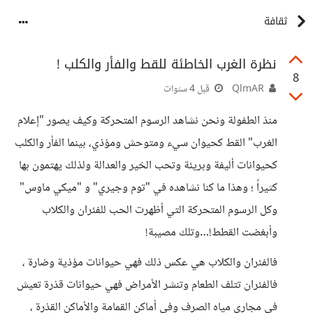
ثقافة
نظرة الغرب الخاطئة للقط والفأر والكلب !
8
QlmAR
قبل 4 سنوات
منذ الطفولة ونحن نشاهد الرسوم المتحركة وكيف يصور "إعلام
الغرب" القط كحيوان سيء ومتوحش ومؤذي، بينما الفأر والكلب
كحيوانات أليفة وبريئة وتحب الخير والعدالة ولذلك يهتمون بها
كثيراً ؛ وهذا ما كنا نشاهده في "توم وجيري" و "ميكي ماوس"
وكل الرسوم المتحركة التي أظهرت الحب للفئران والكلاب
وأبغضت القطط!…وتلك مصيبة!
فالفئران والكلاب هي عكس ذلك فهي حيوانات مؤذية وضارة ،
فالفئران تتلف الطعام وتنشر الأمراض فهي حيوانات قذرة تعيش
في مجاري مياه الصرف وفي أماكن القمامة والأماكن القذرة ،