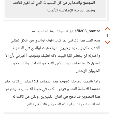
المجتمع والتحذير من كل السلبيات التي قد تغير ثقافتنا
وقيمنا العربية الإسلامية الأصيلة.
afifa08_hamza
أضف ردا
قبل 4 سنوات
1
هذه المساهمة ذكرتني بما كنت اقوله لوالدي من خلال تعلقي
الشديد بكرتون توم وجيري، مرة ذهبت لوالدي في الطفولة
واخبرته ان يحضر كلبا للبيت لانه لطيف ومؤذب، أخبرني بأن الا
اصدق كل ما اشاهده وبالعكس القط هو اللطيف والكلب هو
الحيوان الوحش.
واما بالنسبة لطريقة تصوير هذه المشاهد فلا اعتقد ان الامر جاء
متعمدا للاساءة للقط و فرض الكلب في حياة الانسان، بالرغم من
هذا التصوير قد نجح في اقناع الكثيرين، ولكن هل كانت له
اهداف مقصودة وراء ذلك التصوير، فلا أظن ذلك.