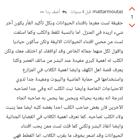
mattarmoutaz
أضف ردا
قبل 4 سنوات
1
حقيقة لست مغرما باقتناء الحيوانات وبكل تأكيد الفأر يكون آخر
شيء اريده في المنزل. اما بالنسبة للقط والكلب وكما اسلفت
لست من محبي اقتناء الحيوانات الاليفة ولكن سأكون حياديا
واقول لكل منهما جماله الخاص وقد اوافقك او اختلف معك ولكن
الكلب له اهمية كبرى مفيدة عند البشر من سالف العصر وكلنا
يعرف قصة اهل الكهف وايضا اهمية الكلاب في المزارع
واستخدامها في حماية الماشية والبيوت ومفيدة جدا لذوي
الاحتياجات الخاصة وايضا ثبت الكلب انه وفي جدا لصاحبه
لدرجة انه يفديه بحياته ويحس بما يحس به صاحبه اتجاه
الآخرين فان بغض صاحب الكلب احدا بغضه كلبه ايضا مما يثبت
ولاء الكلب لصاحبه. كما نعرف اهمية الكلاب في القضايا الجنائية
وايضا انقاذ البشر ولكني كما قلت لست ممن يحب اقتناء
الحيوانات وقد اشعر بخوف ما بقرب الكلاب. اما القطط فهي