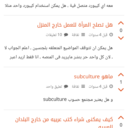
معه اي كيبورد متصل فية ، هل يمكن اسنخدام كيبورد واحد مثلا
ان كيبورد الجهاز لا ياخذ الاوامر و لا يستجيب لضغظ الازرار ، و
فقط الكيبورد المتصل يعمل و يستجيب ، اريد فعل ذالك لان
هل تصلح المرأة للعمل خارج المنزل
0
الصغار دائما يلعبون بلكيبورد و يضغطون على الازرار بشكل
قبل 4 سنوات
ثقافة
10 تعليقات
عشوائي
هل یمکن ان تتوقف المواضیع المتعلقه بلجنسین ، اعلم الجواب لا
، لان کل واحد حر بنشر مایرید فی المنصه ، انا فقط ارید اعبر
عن انزعاجی منها ، تحس نفسك داخل علی انستا لو توییتر ،
حتی المواضیع هناك افضل من حیث الجوده ، المواضیع هنا
ماهو subculture
1
صارت تافهه ، طبعا حدیثی بلمواضیع التی تخص موضکع
قبل 4 سنوات
ثقافة
تعليق واحد
الجنسین المرأة بلخصوص
و هل یعتبر مجتمع حسوب subculture
کیف یمکنی شراء کتب عربیه من خارج البلدان
0
العربیه