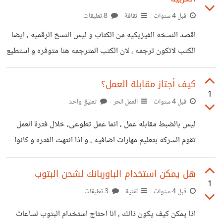
قبل 4 سنوات
ثقافة
8 تعليقات
اقصد النسخه الفیزیکیه من الکتاب و لیس النسخ الرقمیه ، ایضا
الکتب لاتکون ترجمه ، لان الکتب المترجمه هنا متوفره و استطیع
الاطلاع علیها ، انما للاسف لا یتم ترجمه الکتب العربیه الا قلیلا ،
استطیع تحمیل الکتاب مقرصا لکن الکتب الحدیثه محمیه بحقوق
كيف أجتاز مقابلة العمل؟
1
النشر
قبل 4 سنوات
العمل الحر
تعليق واحد
ليس بالضبط مقابله عمل ، انما عمل تطوعی، خلال فترة العمل
تقوم الشرکه بتعلیم مهارات اضافیه ، و اذا انتهت الفتره و کانوا
راضیین یمکنهم توظيفي. وربما مستقبلًا سأحصل على الوظيفة
في الشركة. العمل متعلق بتطویر الویب ، أتقن استخدام
هل يمكن استخدام الباوربانك لشحن البتوب
1
html/css. يذكر أنّ عمری ۲۲ ، طالبه جامعیه، هل من هناك
قبل 4 سنوات
تقنية
3 تعليقات
نصائح، حاولت ان اقوم بالعمل الحر لکن لم استطع ، و اغلب
اذا يمكن كيف يكون ذالك ، انا احتاج استخدام البتوب لساعات
المواقع تطلب ان ادفع المال لاستخدم خدماتها!