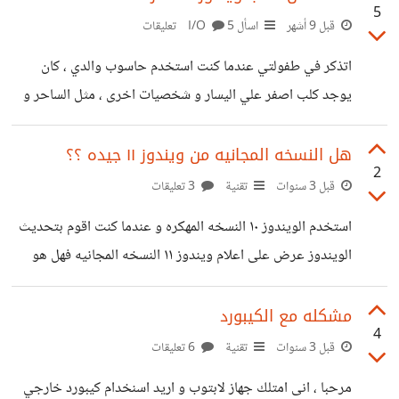
5
قبل 9 أشهر
اسأل I/O
5 تعليقات
اتذكر في طفولتي عندما كنت استخدم حاسوب والدي ، كان
يوجد كلب اصفر علي اليسار و شخصيات اخرى ، مثل الساحر و
المخلوق الفضائى ، الان اشتقت لهم هل يوجد طريقة ارجعة على
الويندوز ١٠
هل النسخه المجانیه من ویندوز ۱۱ جیده ؟؟
2
قبل 3 سنوات
تقنية
3 تعليقات
استخدم الویندوز ۱۰ النسخه المهکره و عندما کنت اقوم بتحدیث
الویندوز عرض علی اعلام ویندوز ۱۱ النسخه المجانیه فهل هو
جید ام لا یستحق و هو نسخه مهکره منه , ام هو لا یستحق بکل
الاحوال
مشکله مع الکیبورد
4
قبل 3 سنوات
تقنية
6 تعليقات
مرحبا ، انی امتلك جهاز لابتوب و اريد اسنخدام كيبورد خارجي