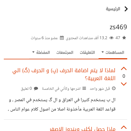
الرئيسية
zs469
47
13.2 ألف مشاهدات المحتوى
عضو منذ
6 سنوات
المساهمات
التعليقات
المجتمعات
المفضلة
لماذا لا يتم اضافة الحرف (پ) و الحرف (گ) الي
0
اللغة العربية؟
قبل شهر واحد
اشرحها وكأني في الخامسة
0 تعليق
ال پ يستخدم كثيرا في العراق و ال گ يستخدم في المصر ، و
قواعد اللغة العربية مأخذونة اصلا من اصول كلام عوام الناس ،
يعني وجد الشفهي اولا ثم اخترع على اساسه القواعد الكتبية
ماذا حصل لكلب ويندوز الاصفر