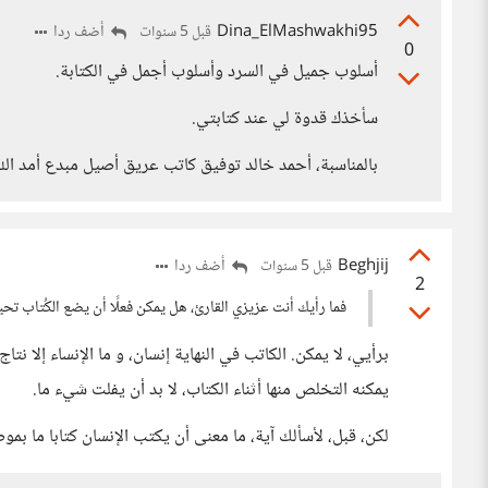
Dina_ElMashwakhi95
أضف ردا
قبل 5 سنوات
0
أسلوب جميل في السرد وأسلوب أجمل في الكتابة.
سأخذك قدوة لي عند كتابتي.
بالمناسبة، أحمد خالد توفيق كاتب عريق أصيل مبدع أمد الل
Beghjij
أضف ردا
قبل 5 سنوات
2
فما رأيك أنت عزيزي القارئ، هل يمكن فعلًا أن يضع الكُتاب تحي
برأيي، لا يمكن. الكاتب في النهاية إنسان، و ما الإنساء إلا ن
يمكنه التخلص منها أثناء الكتاب، لا بد أن يفلت شيء ما.
لكن، قبل، لأسألك آية، ما معنى أن يكتب الإنسان كتابا ما بم