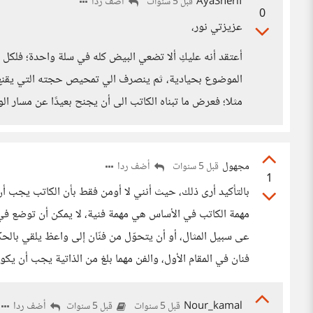
AyaSherif
أضف ردا
قبل 5 سنوات
0
عزيزتي نور،
أعتقد أنه عليكِ ألا تضعي البيض كله في سلة واحدة؛ فلكل م
الموضوع بحيادية، ثم ينصرف الي تمحيص حجته التي يقنع به
مثلا؛ فعرض ما تبناه الكاتب الى أن يجنح بعيدًا عن مسار 
مجهول
أضف ردا
قبل 5 سنوات
1
بالتأكيد أرى ذلك، حيث أنني لا أومن فقط بأن الكاتب يجب أن ي
مهمة الكاتب في الأساس هي مهمة فنية، لا يمكن أن توضع في
عى سبيل المثال، أو أن يتحوّل من فنّان إلى واعظ يلقي بالح
فنان في المقام الأول، والفن مهما بلغ من الذاتية يجب أن يكو
Nour_kamal
أضف ردا
قبل 5 سنوات
قبل 5 سنوات