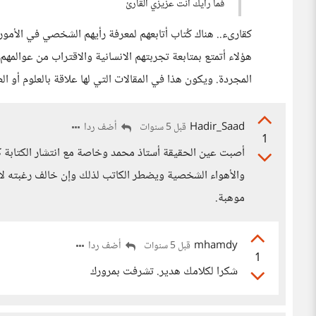
فما رأيك أنت عزيزي القارئ
كقارىء.. هناك كُتاب أتابعهم لمعرفة رأيهم الشخصي في الأمو
هؤلاء أتمتع بمتابعة تجربتهم الانسانية والاقتراب من عوالمه
المجردة. ويكون هذا في المقالات التي لها علاقة بالعلوم أو ا
Hadir_Saad
أضف ردا
قبل 5 سنوات
1
أصبت عين الحقيقة أستاذ محمد وخاصة مع انتشار الكتابة 
والأهواء الشخصية ويضطر الكاتب لذلك وإن خالف رغبته لأ
موهبة.
mhamdy
أضف ردا
قبل 5 سنوات
1
شكرا لكلامك هدير. تشرفت بمرورك