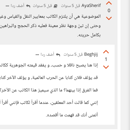
AyaSherif
أضف ردا
قبل 5 سنوات
قبل 5 سنوات
0
الموضوعية هي أن يلتزم الكاتب بمعايير النقل والقياس وغير
وحتى إن تبنَ وجهة نظر معينة فعليه ذكر الحجج والبراهين ال
بكامل حريته.
Beghjij
أضف ردا
قبل 5 سنوات
1
إذا هنا يصبح ناقلا و حسب، و يفقد قيمته الجوهرية ككات
قد يؤلف فلان كتابا عن الحرب العالمية، و يؤلف الآخر كت
فما الفرق إذا بينهما؟ ما الذي سيميز هذا الكاتب عن الآخر؟
إنني كما قالت أحد المعلقين، عندما أقرأ لكاتب فإنني أقرأ أف
أتمنى أنك قد فهمت ما أقصده.