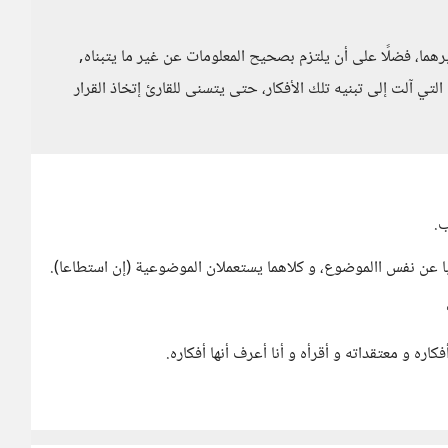
هما، فضلًا على أن يلتزم بصحيح المعلومات عن غير ما يتبناه,
تي آلت إلى تبنيه تلك الأفكار، حتى يتسنى للقارئ إتخاذ القرار
ب.
ابا عن نفس االموضوع، و كلاهما يستعملان الموضوعية (إن استطاعا).
كاره و معتقداته و أقرأه و أنا أعرف أنها أفكاره.