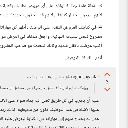
3- نقطة هامة جدًا، لا توافق على أي عروض تطالبك بكتابة
لأنهم يريدون اختبار كتابتك، لأنهم قد يأخذون مجهودك ويس
4- في كتابتك للعروض للتقدم على الوظيفة، أظهر كل مهارات
مشروع لتصل للنتيجة النهائية، وأجعل هدفك في العرض هو
أكتب عرضك بإتقان شديد وكانك تتحدث مع صاحب المشروع و
أتمنى لك كل التوفيق.
raghd_agaafar
أضف ردا
قبل سنتين
3
وبإمكانك إيجاد وظائف عمل حر سواءً على مستقل أو خمسات
عليه أن يجرب في كل طريق تصل إليه يداه سواء على الإنت
عليها الأشخاص عند التوظيف تكون من محيطهم. لذلك ربما 
عمن قد يحتاج منهم إلى مهاراته في الكتابة ليعرض عليه الت