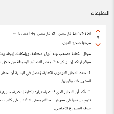
التعليقات
ErinyNabil
أضف ردا
قبل سنتين
قبل سنتين
3
مرحبًا صلاح الدين،
مجال الكتابة متشعب وبه أنواع مختلفة، وبإمكانك إيجاد و
موقع لينكد إن، ولكن هناك بعض النصائح البسيطة من خلال ت
1- حدد المجال المرغوب للكتابة، يٌفضل في البداية أن تخ
المشروعات وقبولها.
2- تأكد أن المجال الذي قمت باختياره (كتابة إعلانية، تدويني
تقوم بوضعها في معرض أعمالك، بمعنى لا تٌقدم على كاتب محت
هدف المشروع الأساسي.