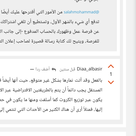
من الأمور التي أقترحها عليك أيضًا 
@salahmohammad
تدفع أي شيء بالشهر الأول، وتستطيع أن تلغي اشتراكك 
عن فرصة عمل وظهورك بالحساب المدفوع -إلى جانب المم
للفرصة، ويتيح لك كتابة رسالة قصيرة لصاحب إعلان ال
Diaa_albasir
أضف ردا
قبل سنتين
1
بالفعل وقد أتت ثمارها بشكل غير متوقع، حيث أنها أيضاً
المستقل يجب دائماً أن يتم بالطريقتين الافتراضية عبر الان
يكون عبر توزيع الكروت كما أسلفت ومنها ما يكون في حض
إليها، فمثلاً أرى أن هناك الكثير من الأحداث التي تنتمي إ