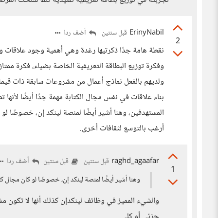
تجربته في توزيع بطاقة تعريفية تقليدية كلما سنحت الفر
ErinyNabil
أضف ردا
قبل سنتين
2
نقطة هامة جدًا ذكرتيها رغدة وهي أهمية وجود علاقات 
وفكرة توزيع البطاقة التعريفية الخاصة بضياء، فكرة ممتا
ولديهم بالفعل نماذج أعمال من مشروعات سابقة ذات قيمة
بناء علاقات في نفس مجال الكتابة مهمة جدًا أيضًا لأنها
المستهدفين، وهنا أشير أيضًا لمنصة لينكد إن، خصوصًا ل
أرغب بالتوسع لثقافات أخرى.
raghd_agaafar
أضف ردا
قبل سنتين
قبل سنتين
1
وهنا أشير أيضًا لمنصة لينكد إن، خصوصًا لو كان مجال 
والشيء المميز في وظائف لينكدإن كذلك أنها لا تكون م
جزئي أو كلي.