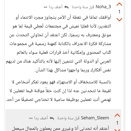
3_Noha
أضف ردا
قبل سنة واحدة
1
أوافقك تمامًا في نقطة أن الأمر يتجاوز مجرد الانتماء أو
التقدير؛ لأننا فعليًا نعيش في مجتمعات تُعطي قيمة لما هو
موثق ومعترف به رسميًا، لكن اعتقد أن تحاولي التحدث عن
مشاركة فكرة الاعتراف بالكتابة كمهنة رسمية في مجموعات
كُتاب المحتوى وإمكانية أخذ قرارات فعلية سواء بالعالم
العربي أو الدولة التي تنتمين إليها لأنه بالتأكيد هناك من لديهم
نفس أفكارك وربما واجهوا مشاكل بهذا الشأن.
بالنسبة للاستخفاف أو الاستهزاء فهو يعود لفكر أشخاص لا
لقيمة ما تتحدثين عنه لذا إن كنتِ حقاً موقنة فيما تفعلين لا
تهتمي أنتِ تعملين بوظيفة سامية لا تحتاجي تصفيقًا من أحد.
Seham_Sleem
أضف ردا
قبل سنة واحدة
1
أعتقد أنه تحدثي أنا وغيري ممن يعملون بالمجال سيعمل