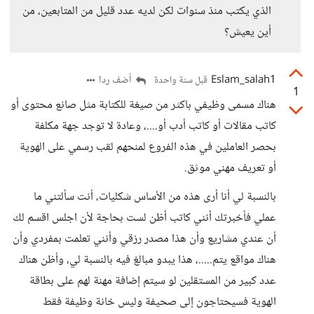
الذي يكتب منذ سنوات لكن لديه عدد قليل من المتابعين، من
أين يعيش؟
Eslam_salah1
أضف ردا
قبل سنة واحدة
1
هناك مسمى وظيفي باكثر من صيغة للكتابة مثل صانع محتوى أو
كاتب مقالات أو كاتب أدب أو....، وعادة لا توجد جهة مكلفة
بحصر العاملين في هذه الفروع لمنحهم لقب رسمي على الهوية
أو تعريف مهني موثق.
بالنسبة لي أنا أرى هذه من الأساس شكليات، أنت سألتني ما
عملي فأخبرتك أنني كاتب أظن لست بحاجة لأن اجلس اقسم لك
أن عندي مشاريع وأن هذا مصدر رزقي وأنني تعلمت بمفردي وأن
هناك مواقع يتم.....، هذا يبدو مبالغ فيه بالنسبة لي، وأظن هناك
عدد كبير من المستقلين لو سيتم إضافة مهنة لهم على بطاقة
الهوية فسيحتاجون إلى صحيفة وليس خانة وظيفة فقط