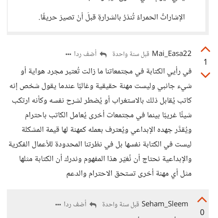
الإشاراتُ الحمراءُ تُنذرُ بالشرارةِ قبلَ أنْ تصيرَ حريقًا.
Mai_Easa22
أضف ردا
قبل سنة واحدة
1
في رأيي الكتابة في مجتمعاتنا ما زالت تُعتبر مجرد هواية أو
شيء جانبي وليست مهنة حقيقية وغالبًا عندما يقول شخص إنه
كاتب يُقابل ذلك بالاستغراب أو يُضطر لشرح نفسه وكأنه ارتكب
شيئًا غريبًا بينما في مجتمعات أخرى يُعامل الكاتب باحترام
ويُقدَّر جهده الإبداعي ويُعترف بعمله كمهنة لها قيمة المشكلة
ليست في الكتابة نفسها بل في نظرتنا المحدودة للأعمال الفكرية
والإبداعية نحتاج أن نُغيّر هذا المفهوم وندرك أن الكتابة مثلها
مثل أي مهنة أخرى تستحق الاحترام والدعم
Seham_Sleem
أضف ردا
قبل سنة واحدة
0