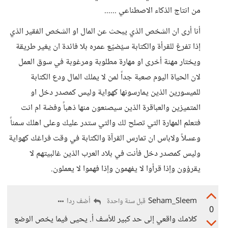
من انتاج الذكاء الاصطناعي ......
أنا أرى ان الشخص الذي يبحث عن المال او الشخص الفقير الذي
إذا تفرغ للقرأة والكتابة سيُضيّع عمره بلا فائدة ان يغير طريقة
ويختار مهنة أخرى او مهارة مطلوبة ومرغوبة في سوق العمل
لان الحياة اليوم صعبة جداً لمن لا يملك المال ودع الكتابة
للميسورين الذين يمارسونها كهواية وليس كمصدر دخل او
المتميزين والعباقرة الذين سيصنعون منها ذهباً وفضة ام انت
فتعلم المهارة التي تصلح لك والتي ستدر عليك وعلى اهلك سمناً
وعسلاً ولاباس ان تمارس القرآة والكتابة في وقت فراغك كهواية
وليس كمصدر دخل فأنت في بلاد العرب الذين غالبيتهم لا
يقرؤون وإذا قرأوا لا يفهمون وإذا فهموا لا يعملون.
Seham_Sleem
أضف ردا
قبل سنة واحدة
0
كلامك واقعي إلى حد كبير للأسف أ. يحيى فيما يخص الوضع