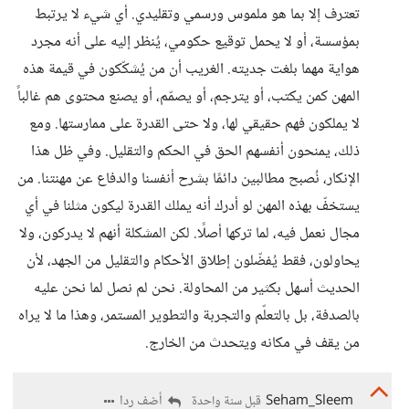
تعترف إلا بما هو ملموس ورسمي وتقليدي. أي شيء لا يرتبط
بمؤسسة، أو لا يحمل توقيع حكومي، يُنظر إليه على أنه مجرد
هواية مهما بلغت جديته. الغريب أن من يُشكّكون في قيمة هذه
المهن كمن يكتب، أو يترجم، أو يصمّم، أو يصنع محتوى هم غالباً
لا يملكون فهم حقيقي لها، ولا حتى القدرة على ممارستها. ومع
ذلك، يمنحون أنفسهم الحق في الحكم والتقليل. وفي ظل هذا
الإنكار، نُصبح مطالبين دائمًا بشرح أنفسنا والدفاع عن مهنتنا. من
يستخفّ بهذه المهن لو أدرك أنه يملك القدرة ليكون مثلنا في أي
مجال نعمل فيه، لما تركها أصلًا. لكن المشكلة أنهم لا يدركون، ولا
يحاولون، فقط يُفضّلون إطلاق الأحكام والتقليل من الجهد، لأن
الحديث أسهل بكثير من المحاولة. نحن لم نصل لما نحن عليه
بالصدفة، بل بالتعلّم والتجربة والتطوير المستمر، وهذا ما لا يراه
من يقف في مكانه ويتحدث من الخارج.
Seham_Sleem
أضف ردا
قبل سنة واحدة