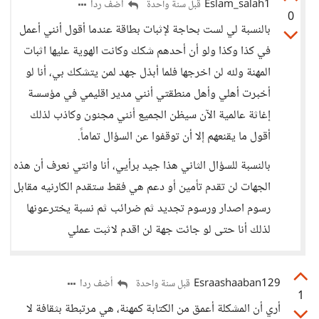
Eslam_salah1
أضف ردا
قبل سنة واحدة
0
بالنسبة لي لست بحاجة لإثبات بطاقة عندما أقول أنني أعمل
في كذا وكذا ولو أن أحدهم شكك وكانت الهوية عليها اثبات
المهنة ولله لن اخرجها فلما أبذل جهد لمن يتشكك بي، أنا لو
أخبرت أهلي وأهل منطقتي أنني مدير اقليمي في مؤسسة
إغاثة عالمية الآن سيظن الجميع أنني مجنون وكاذب لذلك
أقول ما يقنعهم إلا أن توقفوا عن السؤال تماماً.
بالنسبة للسؤال الثاني هذا جيد برأيي، أنا وانتي نعرف أن هذه
الجهات لن تقدم تأمين أو دعم هي فقط ستقدم الكارنيه مقابل
رسوم اصدار ورسوم تجديد ثم ضرائب ثم نسبة يخترعونها
لذلك أنا حتى لو جائت جهة لن اقدم لاثبت عملي
Esraashaaban129
أضف ردا
قبل سنة واحدة
1
أري أن المشكلة أعمق من الكتابة كمهنة، هي مرتبطة بثقافة لا