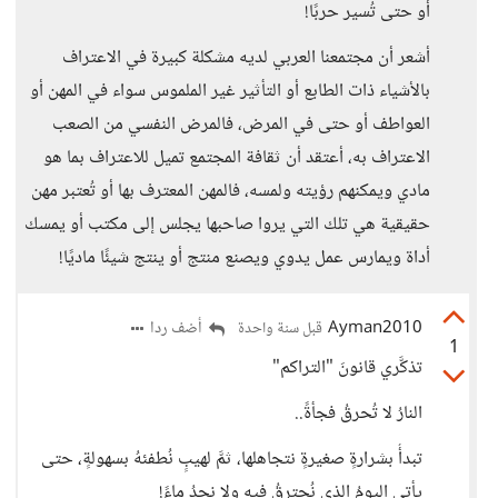
أو حتى تُسير حربًا!
أشعر أن مجتمعنا العربي لديه مشكلة كبيرة في الاعتراف
بالأشياء ذات الطابع أو التأثير غير الملموس سواء في المهن أو
العواطف أو حتى في المرض، فالمرض النفسي من الصعب
الاعتراف به، أعتقد أن ثقافة المجتمع تميل للاعتراف بما هو
مادي ويمكنهم رؤيته ولمسه، فالمهن المعترف بها أو تُعتبر مهن
حقيقية هي تلك التي يروا صاحبها يجلس إلى مكتب أو يمسك
أداة ويمارس عمل يدوي ويصنع منتج أو ينتج شيئًا ماديًا!
Ayman2010
أضف ردا
قبل سنة واحدة
1
تذكَّري قانونَ "التراكم"
النارُ لا تُحرقُ فجأةً..
تبدأُ بشرارةٍ صغيرةٍ نتجاهلها، ثمَّ لهيبٍ نُطفئهُ بسهولةٍ، حتى
يأتي اليومُ الذي نُحترقُ فيهِ ولا نجدُ ماءً!