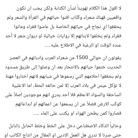
لا اقول هذا الكلام تهويناً لشأن الكتابة ولكن يجب ان نكون
واقعيين فهناك شعراء وكُتّاب افنوا حياتهم في القرأة والشعر ولم
يحققوا اي نجاح في حياتهم الخاصة بل عاشوا فقراء وماتوا
فقراء ولم يخلفوا لابنائهم إلا روايات خيالية او ديوان شعر لا أحد
عنده الوقت او الرغبة في الاطلاع عليه.....
يقولون ان حوالي 1500 من شعراء العرب وادبائهم في العصر
الحديث ختموا حياتهم بالانتحار بعد ان وصلوا إلى طريق مسدود
ولم يحققوا احلامهم التي رسموها في شبابهم لانهم اختاروا مهنة
لا تؤكل عيش في بلاد العرب إلا لمن حالفه الحظ، اما الاغلبية
الساحقة والسواد الاعظم فلا أحد يدري انهم موجودين اصلاً على
كوكب الارض فضلاً عن ان يسمعوا عن اعمالهم او ابداعاتهم
فصاروا كمن يطحن الهواء او يكتب على الماء .....
وحالياً الذكاء الاصطناعي دخل على الخط وخلط الحابل بالنابل
حتى صرنا لا ندري هل العمل الادبي او المقال من انتاج الكاتب او