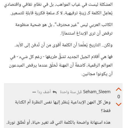
المشكلة ليست في غياب المواهب، بل في نظامٍ ثقافي واقتصادي
يُعامِل الكلمة كـ زينةٍ ترفيهية، لا كـ سلعةٍ فكريةٍ قابلةٍ للتسعير.
الكاتب العربي ليس "غير محترف"، بل هو ضحية منظومة
ترفض أن ترى الإبداعَ استثمارًا.
ولكن.. التاريخ يُعلّمنا أن الكلمة أقوى من أن تُدفن إلى الأبد.
فها هي أقلام الجيل الجديد تشقُّ طريقها - رغم كل شيء - في
العوالم الرقمية، كاشفةً أن المهنة تُخلَق عندما يرفض المبدعون
أن يكونوا مجانين.
Seham_Sleem
أضف ردا
قبل سنة واحدة
0
وهل كل المهن الإبداعية يُنظر إليها نفس النظرة أم الكتابة
فقط؟
هذه استهانة واضحة بالكلمة التي قد تغير حياة، أو تُطلق ثورة،