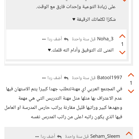
على زيادة التوعية وإحداث فارق مع الوقت.
شكرًا لكلماتك الرقيقة ♥️
3_Noha
أضف ردا
قبل سنة واحدة
1
اتمنى لك التوفيق وأدام الله قلمك.♥️
Batool1997
أضف ردا
قبل سنة واحدة
1
في المجتمع العربي اي مهنةتتطلب جهدا كبيرا يتم الاستهان فيها
عدم الاعتراف بها مثلها مثل مهنة التدريس التي هي مهمة
وجهدها كبير وراتبها قليل مقارنة براتب حارس المدرسة او العامل
فيها الذي يكون راتبه اعلى من راتب المدرس نفسه
Seham_Sleem
أضف ردا
قبل سنة واحدة