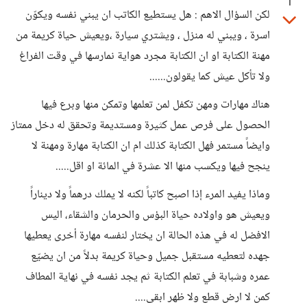
1
لكن السؤال الاهم : هل يستطيع الكاتب ان يبني نفسه ويكوّن
اسرة ، ويبني له منزل ، ويشتري سيارة ،ويعيش حياة كريمة من
مهنة الكتابة او ان الكتابة مجرد هواية نمارسها في وقت الفراغ
ولا تأكل عيش كما يقولون......
هناك مهارات ومهن تكفل لمن تعلمها وتمكن منها وبرع فيها
الحصول على فرص عمل كثيرة ومستديمة وتحقق له دخل ممتاز
وايضاً مستمر فهل الكتابة كذلك ام ان الكتابة مهارة ومهنة لا
ينجح فيها ويكسب منها الا عشرة في المائة او اقل.....
وماذا يفيد المرء إذا اصبح كاتباً لكنه لا يملك درهماً ولا ديناراً
ويعيش هو واولاده حياة البؤس والحرمان والشقاء، اليس
الافضل له في هذه الحالة ان يختار لنفسه مهارة أخرى يعطيها
جهده لتعطيه مستقبل جميل وحياة كريمة بدلاً من ان يضيّع
عمره وشبابة في تعلم الكتابة ثم يجد نفسه في نهاية المطاف
كمن لا ارض قطع ولا ظهر ابقى....