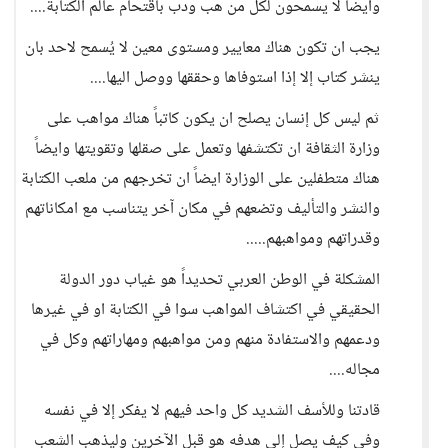
وايضاً لا يسمحون لكل من هب ودب باقتحام عالم الكتابة....
يجب ان تكون هناك معايير ومستوى معين لا يُسمح لاحد بان
ينشر كتاب إلا إذا استوفاها وحققها ووصل اليها....
ثم ليس كل إنسان يصلح ان يكون كاتباً هناك مواهب على
وزارة الثقافة ان تكتشفها وتعمل على صقلها وتقويتها وايضاً
هناك متطفلين على الوزارة ايضاً ان تخرجهم من ملعب الكتابة
والنشر والتأليف وتضعهم في مكان آخر يتناسب مع امكاناتهم
وقدراتهم ومواهبهم.....
المشكلة في الوطن العربي تحديداً هو غياب دور الدولة
الحقيقي في اكتشاف المواهب سوا في الكتابة او في غيرها
ودعمهم والاستفادة منهم ومن مواهبهم ومهاراتهم وكل في
مجاله....
قادتنا وللأسف الشديد كل واحد فيهم لا يفكر إلا في نفسه
وفي كيف يصل إلى هدفه هو قبل الآخرين وليذهب الشعب