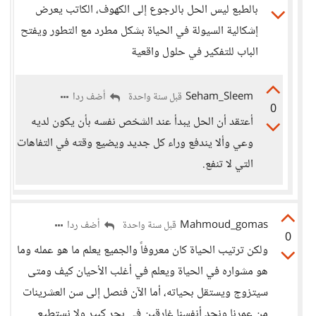
بالطبع ليس الحل بالرجوع إلى الكهوف، الكاتب يعرض
إشكالية السيولة في الحياة بشكل مطرد مع التطور ويفتح
الباب للتفكير في حلول واقعية
Seham_Sleem
أضف ردا
قبل سنة واحدة
0
أعتقد أن الحل يبدأ عند الشخص نفسه بأن يكون لديه
وعي وألا يندفع وراء كل جديد ويضيع وقته في التفاهات
التي لا تنفع.
Mahmoud_gomas
أضف ردا
قبل سنة واحدة
0
ولكن ترتيب الحياة كان معروفاً والجميع يعلم ما هو عمله وما
هو مشواره في الحياة ويعلم في أغلب الأحيان كيف ومتى
سيتزوج ويستقل بحياته، أما الآن فنصل إلى سن العشرينات
من عمرنا ونجد أنفسنا غارقين في بحر كبير ولا نستطيع