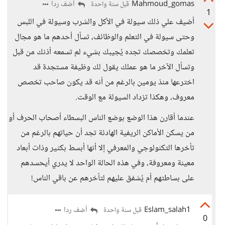
Mahmoud_gomas
أضف ردا
قبل سنة واحدة
1
أضيف علي ذلك سيولة في الأكل والشرب وسيولة في اللبس
وحتى سيولة في التعلم والوظائف، تسأل أحدهم ما هو مجال
تعلمك وتخصصك تجده يُجيبك بشيء لم تسمعه أذنك من قبل
وتسأل الآخر ما هو عملك يقول لك وظيفة مستجدة قد
اخترعها منذ يومين بالرغم من أنه قد يكون صاحب تخصص
معروف، وهكذا تزداد السيولة مع الوقت.
عندما أقارن هذا الوضع بوضع الناس البسطاء أصحاب الحرف أو
من يسكن الأماكن الريفية الهادئة تجد أن حياتهم بالرغم من
تأخرها التكنولوجي والمعرفي إلا أنها أبسط بكثير وذات أبعاد
معينة ومعروفة، وفي هذه الحالة الواحد لا يدري أيحسدهم
على بساطتهم أم يُشفق عليهم لتأخرهم عن باقي الناس!
Eslam_salah1
أضف ردا
قبل سنة واحدة
0