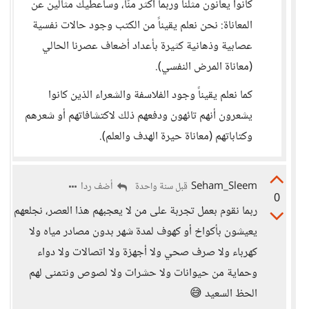
كانوا يعانون مثلنا وربما أكثر منّا، وسأعطيك مثالين عن
المعاناة: نحن نعلم يقيناً من الكتب وجود حالات نفسية
عصابية وذهانية كثيرة بأعداد أضعاف عصرنا الحالي
(معاناة المرض النفسي).
كما نعلم يقيناً وجود الفلاسفة والشعراء الذين كانوا
يشعرون أنهم تائهون ودفعهم ذلك لاكتشافاتهم أو شعرهم
وكتاباتهم (معاناة حيرة الهدف والعلم).
Seham_Sleem
أضف ردا
قبل سنة واحدة
0
ربما نقوم بعمل تجربة على من لا يعجبهم هذا العصر، نجلعهم
يعيشون بأكواخ أو كهوف لمدة شهر بدون مصادر مياه ولا
كهرباء ولا صرف صحي ولا أجهزة ولا اتصالات ولا دواء
وحماية من حيوانات ولا حشرات ولا لصوص ونتمنى لهم
الحظ السعيد 😅