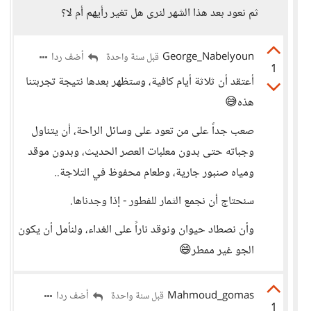
ثم نعود بعد هذا الشهر لنرى هل تغير رأيهم أم لا؟
George_Nabelyoun
أضف ردا
قبل سنة واحدة
1
أعتقد أن ثلاثة أيام كافية، وستظهر بعدها نتيجة تجربتنا
هذه😅
صعب جداً على من تعود على وسائل الراحة، أن يتناول
وجباته حتى بدون معلبات العصر الحديث، وبدون موقد
ومياه صنبور جارية، وطعام محفوظ في التلاجة..
سنحتاج أن نجمع الثمار للفطور - إذا وجدناها.
وأن نصطاد حيوان ونوقد ناراً على الغداء، ولنأمل أن يكون
الجو غير ممطر😄
Mahmoud_gomas
أضف ردا
قبل سنة واحدة
1