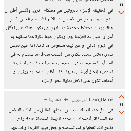
Arwa_Nabil
أضف ردا
قبل شهرين
0
في الحقيقة الإلتزام بالروتين هي مشكلة أخرى، ولكنني أظن أن
عدم وجود روتين من الأساس هو الأمر الأصعب. فحين يكون
هناك روتين وخطط محددة ولا نلتزم بها، يكون هناك على الأقل
أمر أو اثنين قد التزمنا بهم، ويكون لدينا فكرة عما سنقوم به
في اليوم التالي أو عن كيف سنعوض ما فاتنا. اما حين نعيش
بدون روتين محدد يكون من الصعب معرفة ما سنقوم به في
الغد أو ما سنقوم به في العموم وتصبح الحياة عشوائية ولا
نستطيع إنجاز أي شيء فيها. لذلك أظن أن تحديد روتين أو
أهداف تكون على الأقل بداية نحو الإلتزام.
Liam_Harris
أضف ردا
قبل شهرين
0
في متل هده الحالات صديق تحتاج للقلليل من الدكاء للتعامل
مع المشكلة, أنصحك ان تحدد المهمة المفضلة عندك والتي
تشعر انك تفعلها وانت تستمتع واجعل قبلها القراءة وخد عهدا