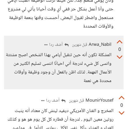
وكان يومي منظم جدًا، لكن حينما تركت الوظيفة انقلبت أيامي
حتى وأنا أعمل بشكل حر ففي أي وقت أحيانا يأتي لي مشروع
مستعجل واضطر لقبول البعض، أحسست وقتها بنعمة الوظيفة
والأوقات المحددة
Arwa_Nabil
أضف ردا
قبل شهرين
0
المشكلة تكون أنه حين تنقبل أيامي بهذا الشخص اصبح مشتتة
وانسى كل شيء لدرجة أني احيانًا اننسى تسليم الكثير من
الأعمال المهمة. لذلك اظن بالفعل أن وجود وظيفة وأوقات
محددة هي نعمة
MounirYousef
أضف ردا
قبل شهرين
0
المخرج و الفنان الأمريكي ديفيد لينش كان معتاد أنه يثبت
روتين معين اليوم ، لدرجة أن فطاره كل كل يوم هو هو و كذلك
الغداء و العشاء ،يأكل نفس الأكل ، يمارس التأمل في مواعيد