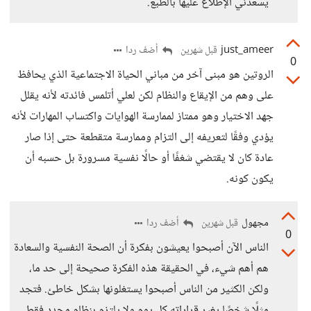
يسعدني الإطلاع عليها بالطبع.
just_ameer
أضف ردا
قبل شهرين
0
الروتين هو مبنى آخر من مباني الحياة الاجتماعية الذي يحافظ
على وهم من الإيقاع والنظام لكن لعلي أتلمس فائدته لأنه يقلل
جهد الاختيار وهو ممتاز لممارسة الهوايات واكتساب المهارات لأنه
يؤدي وفقًا لتعريفه إلى التزام وممارسة متقطعة حتى إذا صار
عادة كان لا يقتضي شغفًا أو حالًا نفسية مسرورة بل حسبه أن
يكون كونه.
مجهول
أضف ردا
قبل شهرين
0
الناس الآن أصبحوا يعيشون بفكرة أن الصحة النفسية والسعادة
هم أهم شيء، في الحقيقة هذه الفكرة صحيحة إلى حد ما،
ولكن الكثير من الناس أصبحوا يستغلونها بشكل خاطئ. فتجد
مثلًا شخصًا يغير قراراته كل يوم ولا يلتزم بنظام محدد فقط