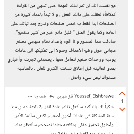
مع نفسك انك لن تمر لتلك المهمة حتى تنتهي من القراءة
كمكافأة لعقلك على دالك الفعل , و لا تبدأ باعداد كبيرة من
الصفحات ابدا فقط ب خمس صفحات وتدرج بعد ثباتك على
العادة وكما يقول المثل " قليل دائم خير من كثير منقطع",
صادفت هدا المنشور وأنا اقوم بإعداد نظام منهجي مصغر
مجاني حول وضع الأهداف وصولا إلى تفكيكها الى عادات
يومية ووحدات صغير لتعامل معها , يسعدني تجربته وأخباري
بمدى فعاليته قبل إطلاق نسخته الكبرى للعلن , بالمناسبة
مستواك ليس سيء واصل .
Youssef_Elshbrawe
أضف ردا
قبل شهرين
1
شكراً لك بالتأكيد سأفعل ذلك، عادة القراءة ثابتة عندي منذ
سنة المشكلة في عادات أخرى أصعب، لكنني سأنفذ الأمر
وأحاول تحفيز عقلي بمكافئه مثلما نصحت، سأنتظر منك