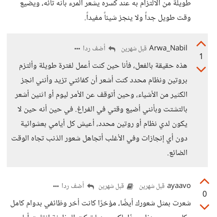
طويلة من الالتزام به عند كسره يشعر المرء بأنه تائه، ويضيع
وقت طويل جداً ولا ينجز شيئاً مفيداً.
Arwa_Nabil
أضف ردا
قبل شهرين
1
هذه حقيقة بالفعل، فأنا حين كنت أعمل لفترة طويلة وألتزم
بروتين ونظام محدد كنت أشعر أن كفائتي تزيد وأنني انجز
الكثير من الأشياء، وحين أتوقف عن الأمر ليوم أو اثنين أشعر
بالتشتت وبأنني أضيع وقتي في الفراغ. في حين أنه حين لا
يكون لدي نظام أو روتين محدد، أعيش كل أيامي بعشوائية
دون أي إنجازات وفي الأغلب أتجاهل شعور الذنب تجاه الوقت
الضائع.
ayaavo
أضف ردا
قبل شهرين
قبل شهرين
0
شعرت بمثل شعورك أيضًا، مؤخرًا كانت أخر وظائفي بدوام كامل