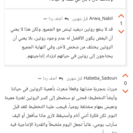
Arwa_Nabil
أضف ردا
قبل شهرين
1
قد لا ينفع روتين ديفيد لينش مع الجميع، ولكن هذا لا يعني
أن البعض يكون الأفضل له عدم وجود روتين، بلا يعني أن
الروتين يختلف من شخص لآخر، وفي النهاية الجميع
يحتاجون إلى روتين في حياتهم لتزداد إنتاجيتهم.
Habeba_Sadoun
أضف ردا
قبل شهرين
0
مررت بتجربةٍ مشابهةٍ وفعلاً شعرت بأهمية الروتين في حياتنا
وأيضاً التخطيط؛ فحتى لو سنضطر إلى كسر الروتين لفترة معينة
ونعيش بمهام مختلفة يومياً، فيجب علينا التخطيط للغد قبل
النوم. لكن فكرة أنني أنام وأستيقظ لأرى ماذا سأفعل أو كيف
سأرتب يومي، غالباً تجعل اليوم ملخبطاً والقدرة الإنتاجية فيه