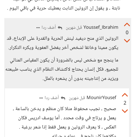
ثابتة ، و يقول إن الروتين الثابت يعطيك حرية في باقي اليوم .
Youssef_Ibrahim
أضف ردا
قبل شهرين
0
الروتين الذي منح ديفيد لينش الحرية والقدرة على الإبداع، قد
يكون مميتا وخانقا لشخص آخر يفضل العفوية ويكره التكرار.
ما ينجح مع شخص ليس بالضرورة أن يكون المقياس المثالي
للجميع، فكل إنسان يحتاج لاكتشاف النظام الذي يناسب طبيعته
ويزيد من إنتاجيته بدون أن يشعره بالملل.
MounirYousef
أضف ردا
قبل شهرين
2
صحيح ، نجيب محفوظ مثلا كان منظم و يدخن بالساعة ،
يعمل و يرتاح في وقت محدد . أما يوسف ادريس فكان
العكس ، لا يعرف الروتين و يعمل فقط إذا شعر برغبة .
وكلاهما كان ناجح في عمله و حياته.