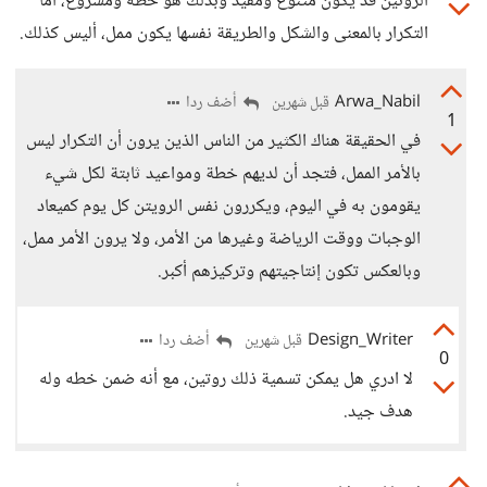
الروتين قد يكون متنوع ومفيد وبذلك هو خطه ومشروع، أما
التكرار بالمعنى والشكل والطريقة نفسها يكون ممل، أليس كذلك.
Arwa_Nabil
أضف ردا
قبل شهرين
1
في الحقيقة هناك الكثير من الناس الذين يرون أن التكرار ليس
بالأمر الممل، فتجد أن لديهم خطة ومواعيد ثابتة لكل شيء
يقومون به في اليوم، ويكررون نفس الرويتن كل يوم كميعاد
الوجبات ووقت الرياضة وغيرها من الأمر، ولا يرون الأمر ممل،
وبالعكس تكون إنتاجيتهم وتركيزهم أكبر.
Design_Writer
أضف ردا
قبل شهرين
0
لا ادري هل يمكن تسمية ذلك روتين، مع أنه ضمن خطه وله
هدف جيد.