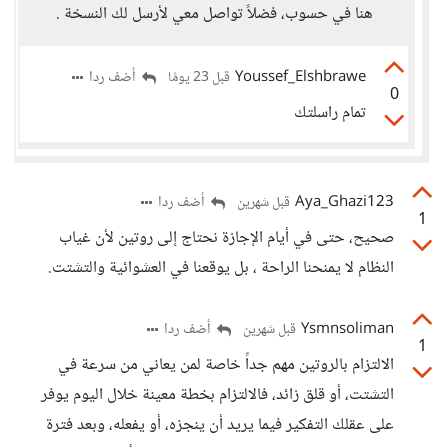
هنا في حسوب، فضلاً تواصل معي لأرسل لك النسخة .
Youssef_Elshbrawe
أضف ردا
قبل 23 يومًا
0
تمام راسلتك
Aya_Ghazi123
أضف ردا
قبل شهرين
1
صحيح، حتى في أيام الإجازة نحتاج إلى روتين لأن غياب
النظام لا يمنحنا الراحة ، بل يوقعنا في العشوائية والتشتت.
Ysmnsoliman
أضف ردا
قبل شهرين
1
الالتزام بالروتين مهم جداً خاصة لمن يعاني من سرعة في
التشتت، أو قلق زائد، فالالتزام بخطة معينة خلال اليوم يوفر
على عقلك التفكير فيما يريد أن ينجزه، أو يفعله، وبعد فترة