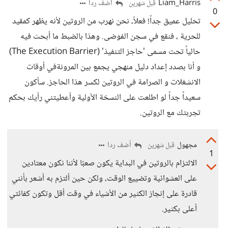
Liam_Harris
أضف ردا
قبل شهرين
0
تحليل عميق جداً! فعلاً، نحن نهرب من الروتين لأنه يظهر كمقيد
للحرية ، فنقع في سجن الفوضى. وهذا بالضبط ما أبحث فيه
حالياً تحت مسمى 'حاجز التنفيذ' (The Execution Barrier)
و أنا بصدد إعداد دليل منهجي يجمع بين المرونةفي أوقات
الانشغلات و الصرامة في الروتين لكسر هذا الحاجز. سأكون
سعيداً جداً لو اطلعت على النسخة الأولية وأعطيتني رأيك بحكم
تجربتك مع الروتين.
مجهول
أضف ردا
قبل شهرين
1
الالتزام بالروتين في البداية يكون صعبًا لأننا نكون معتادين
على العشوائية وتضييع الوقت، ولكن حين ألتزم به أشعر بأنني
قادرة على إنجاز الكثير من الأشياء في وقت أقل وتكون كفائتي
أعلى بكثير.