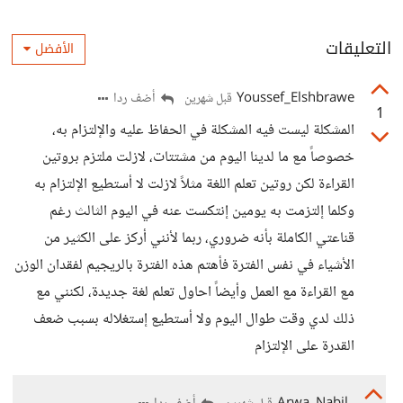
التعليقات
الأفضل
Youssef_Elshbrawe
أضف ردا
قبل شهرين
1
المشكلة ليست فيه المشكلة في الحفاظ عليه والإلتزام به،
خصوصاً مع ما لدينا اليوم من مشتتات، لازلت ملتزم بروتين
القراءة لكن روتين تعلم اللغة مثلاً لازلت لا أستطيع الإلتزام به
وكلما إلتزمت به يومين إنتكست عنه في اليوم الثالث رغم
قناعتي الكاملة بأنه ضروري، ربما لأنني أركز على الكثير من
الأشياء في نفس الفترة فأهتم هذه الفترة بالريجيم لفقدان الوزن
مع القراءة مع العمل وأيضاً احاول تعلم لغة جديدة، لكنني مع
ذلك لدي وقت طوال اليوم ولا أستطيع إستغلاله بسبب ضعف
القدرة على الإلتزام