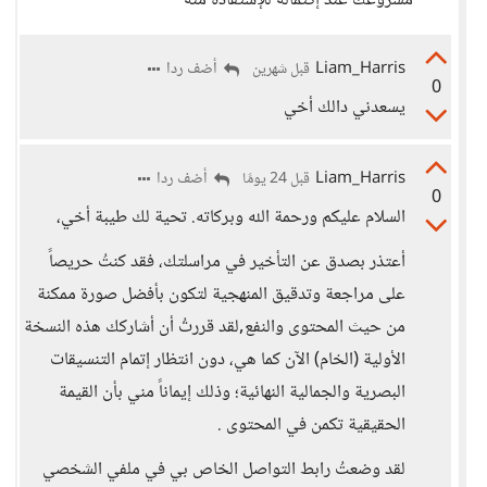
مشروعك عند إكتماله للإستفادة منه
Liam_Harris
أضف ردا
قبل شهرين
0
يسعدني دالك أخي
Liam_Harris
أضف ردا
قبل 24 يومًا
0
السلام عليكم ورحمة الله وبركاته. تحية لك طيبة أخي،
أعتذر بصدق عن التأخير في مراسلتك، فقد كنتُ حريصاً
على مراجعة وتدقيق المنهجية لتكون بأفضل صورة ممكنة
من حيث المحتوى والنفع,لقد قررتُ أن أشاركك هذه النسخة
الأولية (الخام) الآن كما هي، دون انتظار إتمام التنسيقات
البصرية والجمالية النهائية؛ وذلك إيماناً مني بأن القيمة
الحقيقية تكمن في المحتوى .
لقد وضعتُ رابط التواصل الخاص بي في ملفي الشخصي