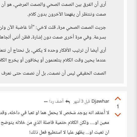
أرى أن الفرق بين الصمت الصحي والصمت المرضي، هو أن ال
صمت وننتظر أن يفهمنا الآخرون بدون كلام.
جربت الصمت الصحي مرة، قلت لاخي: "أنا غاضبة الآن ولن 
بسرعة. وفي مرة أخرى صمت دون إشارة، فظن أنني أتجاهله
أرى أيضا أن ترتيب الأفكار وحده لا يكفي، بل نحتاج أن نتعل
عندما يحين وقت الكلام يتلعثمون أو يخافون أو يخرج الكلا
الصمت الحقيقي ليس أن نصمت، بل أن نصمت حتى نعرف ماذ
Djawhar
أضف ردا
قبل 3 أشهر
1
لا أعتقد انه يوجد شخص لا يحمل هما او تعبا في داخله، وق
معين او.... ولكن الكلام حتمية فاصلة الذي من خلاله يتوضح ك
ان تعبت او... يظهر عليا لا استطيع فعل ذلك!