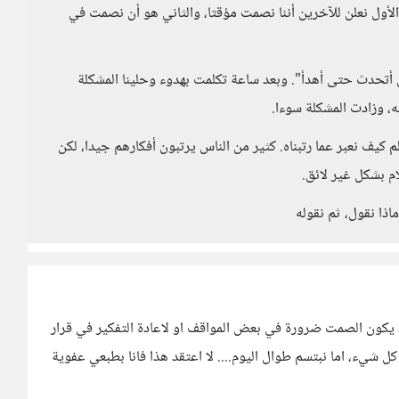
أول نعلن للآخرين أننا نصمت مؤقتا، والثاني هو أن نصمت في
أتحدث حتى أهدأ". وبعد ساعة تكلمت بهدوء وحلينا المشكلة
، وزادت المشكلة سوءا.
م كيف نعبر عما رتبناه. كثير من الناس يرتبون أفكارهم جيدا، لكن
م بشكل غير لائق.
ا نقول، ثم نقوله
د يكون الصمت ضرورة في بعض المواقف او لاعادة التفكير في قرار
ل شيء، اما نبتسم طوال اليوم.... لا اعتقد هذا فانا بطبعي عفوية