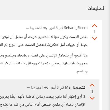
التعليقات
Seham_Sleem
أضف ردا
قبل 3 أشهر
1
بعض الصمت يكون تعبًا لا نستطيع شرحه أو نفضل أن نوفر المتب
خيبة أو خيبات أمل متكررة، فنفضل الصمت على البوح ثم الند
ولا أشجع أن يتحامل الإنسان على نفسه ويضحك ويبتسم ويت
مجروحًا فيه، فهذا يعطي مؤشرات ورسائل خاطئة عنا، لأن للنا
ونبتسم.
Mai_Easa22
أضف ردا
قبل 3 أشهر
1
لا أرى إظهار أننا بخير يبعث رسائل خاطئة لأنهم أيضًا يمر
الإنسان يختار أن يكون طبيعي أمام الناس من غير ما يشرح