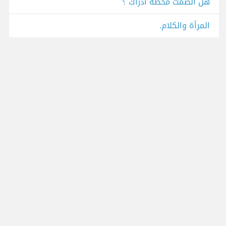
هل الصمت محطة ادراك ؟
المرأة والكلام.