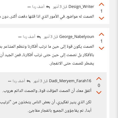
Design_Writer
أضف ردا
قبل 3 أشهر
1
الصمت له مواضع، في الأمور الذي اذا قلتها دفعت أكثر، دون
George_Nabelyoun
أضف ردا
قبل 3 أشهر
1
الصمت يكون قوة إلى حين ما نرتب أفكارنا وننظم المشاعر بد
بالأفكار بل نصمت إلى حين حتى نرتب أفكارنا، فمن الجيد أن 
يضطر للصمت حتى الانفجار.
Dadi_Meryem_Farah16
أضف ردا
قبل 3 أشهر
0
أتفق معك أن الصمت المؤقت قوة، والصمت الدائم هروب.
لكن الذي يثير تفكيري، أن بعض الناس يتخذون من "ترتيب ال
أبدا، ثم يفاجؤون الجميع بانفجار مفاجئ.