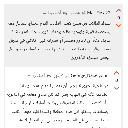
Mai_Easa22
أضف ردا
قبل 4 أشهر
0
سلوك الطلاب من سيئ لأسوأ الطالب اليوم يحتاج لتعامل معه
بشخصية قوية ولوجود نظام وعقاب قوي داخل المدرسة اذا
سجلنا مثلُا أي تجاوز مستمر أو تصرف غير أخلاقي في سجل
رسمي وقد يمنعه ذلك من التقديم لبعض الجامعات وطبق على
البعض سيلتزم الأخرون
George_Nabelyoun
أضف ردا
قبل 4 أشهر
0
من ناحية أخرى لا يجب أن نعطي المعلم هذه الوسائل
الضخمة لأنه في النهاية بشر، قد كان عندي معلمة في الثانوية
وأنا كنت من الطلبة المتفوقين، وكنت أشارك خارج المدرسة
بمسابقات يدخلها ابن هذه المعلمة وكنت أغلبه دوماً...كانت
دوماً تضايقني في المدرسة وتطردني من الفصل لأتفه