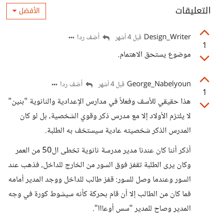
التعليقات
الأفضل
Design_Writer
أضف ردا
قبل 4 أشهر
1
موضوع يستحق الاهتمام.
George_Nabelyoun
أضف ردا
قبل 4 أشهر
1
هذا حقيقي للأسف وفعلاً في مدارس الإعدادية والثانوية "بنين"
لا يلتزم الأولاد إلا مع مدرس ذكر وقوي الشخصية، بل لو كان
المدرس الذكر شخصيته عادية سيستخف به الطلبة.
أذكر أننا كان عندنا مدير مدرسة ثانوية تخطى ال50 من العمر
وكان يرى الطلبة تقفز فوق السور من الخارج للداخل، فذهب عند
السور وعندما وصل للسور: قفز طالب للداخل ووجد المدير أمامه
فما كان من الطالب إلا أن قام بحركة كأنه سيشوط كورة في وجه
المدير وصاح للمدير "سس أوعااا".