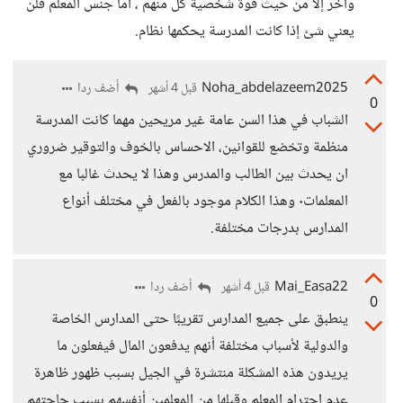
واخر إلا من حيث قوة شخصية كل منهم ، أما جنس المعلم فلن
يعني شئ إذا كانت المدرسة يحكمها نظام.
Noha_abdelazeem2025
أضف ردا
قبل 4 أشهر
0
الشباب في هذا السن عامة غير مريحين مهما كانت المدرسة
منظمة وتخضع للقوانين، الاحساس بالخوف والتوقير ضروري
ان يحدث بين الطالب والمدرس وهذا لا يحدث غالبا مع
المعلمات٠ وهذا الكلام موجود بالفعل في مختلف أنواع
المدارس بدرجات مختلفة.
Mai_Easa22
أضف ردا
قبل 4 أشهر
0
ينطبق على جميع المدارس تقريبًا حتى المدارس الخاصة
والدولية لأسباب مختلفة أنهم يدفعون المال فيفعلون ما
يريدون هذه المشكلة منتشرة في الجيل بسبب ظهور ظاهرة
عدم احترام المعلم وقبلها من المعلمين أنفسهم بسبب حاجتهم