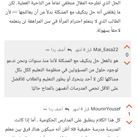
الحل الذي تطرحه المقال منطقي تماماً من الناحية العملية. لكن
ما يُقلقني أنه حل يتكيف مع المشكلة بدلاً من أن يعاللجها — لأن
الطالب الذي لا يتعلم احترام المرأة في سن المراهقة لن يتعلمه
لاحقاً بسهولة.
Mai_Easa22
أضف ردا
قبل 4 أشهر
0
هو بالفعل حل يتكيف مع المشكلة لأننا منذ سنوات ونحن ندعو
لوجود حلول من المسؤولين في منظومة التعليم ككل بكل
مشاكلها لكن لا أحد يتحرك أو يطور التعليم والطلاب للأفضل
على الأقل تحمي المدرسات أنفسهن بالمتاح حاليًا
MounirYousef
أضف ردا
قبل 4 أشهر
1
كل هذا الكلام ينطبق على المدارس الحكومية ، أما إذا كانت
المدرسة مدرسة حقيقية فلا أظن أنه سيكون هناك فرق بين معلم