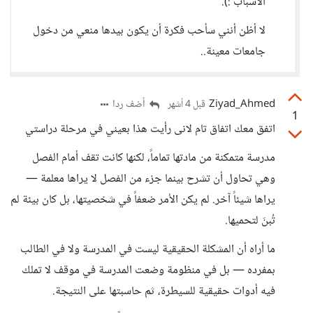
الأسباب :).
لا أظن أنني سأحب فكرة أن يكون بيدها منعي من دخول
جامعات معينة..
Ziyad_Ahmed
أضف ردا
قبل 4 أشهر
1
اتفق معك اتفاق تام لانى رأيت هذا بعيني في مرحلة دراستي
مدرسة متمكنة من مادتها تماماً، لكنها كانت تقف أمام الفصل
وهي تحاول أن تشرح بينما جزء من الفصل لا يراها معلمة —
يراها شيئاً آخر. لم يكن الأمر ضعفاً في شخصيتها، بل كان بيئة لم
تُبنَ لتحميها.
ما أراه أن المشكلة الحقيقية ليست في المدرسة ولا في الطالب
بمفرده — بل في منظومة وضعت المدرسة في موقف لا تملك
فيه أدوات حقيقية للسيطرة، ثم حاسبتها على النتيجة.