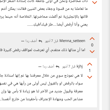
ذات محاضرة ونحن في اولى جامعة كانت إستاذة الشعر الإنجل
ما تعاملنا به من قسوة وجفاء بعض الشيئ فقالت: يمكن أنتم لا
قالتها بالإنجليزية ثم أكملت محاضرتها. الخلاصة أنه حينما ير
يعني وأنا أرفض أيضا....طز فيك/فيكِ......
Menna_setteen
أضف ردا
قبل 7 أشهر
0
اما أن مثالها ذلك متقدم، أي تعرضت لمواقف رفض كثيرة فاعت
kjhj
أضف ردا
قبل 7 أشهر
1
لا هي نموذج سوي من خلال معرفتنا بها ثم إنها استاذة جام
سواء بالرفض او بالقبول ليس أولى من رأيها هي في نفسها..
معرفة وقبول جديد من الآخر لنا هو زيادة لا بأس بها وإن كا
مشاعر الحب وشهادة الإعتراف بأحقيتنا من خارج أنفسنا....