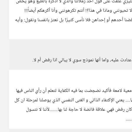
يزي علقت على قول أحد زملائنا والذي لا أذكره بالطبع وهو يخص
 تحبونني وماذا في هذا؟! أنتم تكرهونني وأنا أكرهكم أيضاً!!!
فضنا أحدهم أو إحداهن فلا نأسى كثيرًا بل نعتز بانفسنا ونقول: وأيه
ادت عليه، واما أنها نموذج سوي لا يبالي اذا رفض أم لا.
عية لامعة فأكيد نضجضت بما فيه الكفاية لتعلم أن رأي الناس فيها
.. يعني الإكتفاء الذاتي و الغنى النفسي الذي يوصلنا لمرحلة ان كل
ن رفض فهي علاقة فائضة لا حاجة لنا بها.......لأننا لا نتسول
...