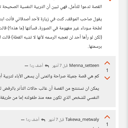
القصة تدعوا للتأمل، فهي تبين أن التربية النفسية الصحيحة 
يقول صاحب الموقف، كنت في زيارة لأحد أصدقائي فأتت ابنت
لطخة سوداء غير مفهومة في الصورة، فسألتها (ما هذه؟) قالت (
(لكن لو رآها أحد لن تعجبه الرسمه لأنها لا تشبه القطة) قالت
برسمتها.
Menna_setteen
أضف ردا
قبل 7 أشهر
1
كم هي قصة جميلة صراحة واتمنى أن يسعى الأباء لتربية أبن
يمكن ان نستنتج من القصة أن غالب حالات التأثر بالرفض 
النفسي للشخص الذي تكون معه منذ طفولته إما من طريقة التر
Takewa_metwaly
أضف ردا
قبل 7 أشهر
1