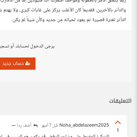
ربما يتعلق الأمر بالطفولة ومواقف أشعرتنا أننا منبوذين إما من الأقار
والتأثر بالآخرين، فقديماً كان الأغلب يركز على غايات كبرى، ولا يهتم ب
التأثر لفترة قصيرة ثم يعود لحياته من جديد وكأن شيئاً لم يكن.
يرجى الدخول لحسابك أو تسجي
حساب جديد
التعليقات
Noha_abdelazeem2025
أضف ردا
قبل 7 أشهر
1
التركيز المفرط على مشاعر الرفض قد يكون هو السبب في تض