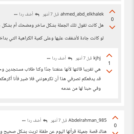
ahmed_abd_elkhalek
أضف ردا
قبل 7 أشهر
0
هل كانت تقول تلك الجملة بشكل ساخر ومضحك أم بشكل جا
لو كانت جادة لأشفقت عليها وعلى كمية الكراهية التي بداخ
kjhj
أضف ردا
قبل 7 أشهر
1
هي تقريبا قالتها لأنها عنفتنا جدًا وكنا طلاب مستجدين
قد يدفعكم تصرفي هذا أن تكرهونني فلا ضير فأنا أكرهكم أي
وفي حبنا لها من عدمه
Abdelrahman_985
أضف ردا
قبل 7 أشهر
0
هناك قصة جميلة قرأتها اليوم عن طفلة تربت بشكل صحيح و