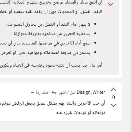
أن أتفق معك وقصتك توضح وترسخ مفهوم الصلابة النفسية (
النقد، الفشل، أو التحديات دون أن يفقد ثقته بنفسه أو حماس
لا ينهار أمام النقد أو الفشل، بل يحاول التعلم منه.
يستطيع التعبير عن مشاعره بطريقة متوازنة.
يضع آراء الآخرين في موضعها المناسب، دون أن تحدد
يستمر في متابعة اهتماماته ومواهبه حتى لو تعرض 
أمر هام جدا يجب أن ننتبه نحوه ونغرسه فى الابناء ويكون
Design_Writer
أضف ردا
قبل 7 أشهر
0
أن حب الآخرين والثقة بهم بشكل عميق يجعل الرفض مؤلم و
توقعاته أو توقعات غيره عنه.