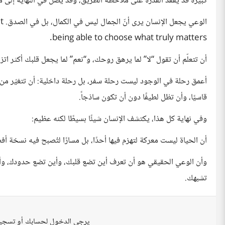
كبيرة قد يفقد القدرة على ملاحظة الطريق، وقد يصل في النهاية إلى مك
ال
being able to choose what truly matters.
أن تتعلّم أن تقول “لا” لما يرهق روحك، و“نعم” لما يجعل قلبك أكثر اتز
أعمق رحلة في الوجود ليست رحلة سفر، بل رحلة داخلية: أن تتغيّر من 
قاسيًا، وأن تظل لطيفًا دون أن تكون ساذجاً.
وفي نهاية كل هذا، يكتشف الإنسان شيئًا بسيطًا لكنه عظيم:
أن الحياة ليست معركة لتهزم فيها أحدًا، بل مسارًا لتُصبح فيه نسخة 
وأن الوعي الحقيقي هو أن تعرف أين تضع قلبك، وأين تضع حدودك، و
تشبهك.
يرجى الدخول لحسابك أو تسجي