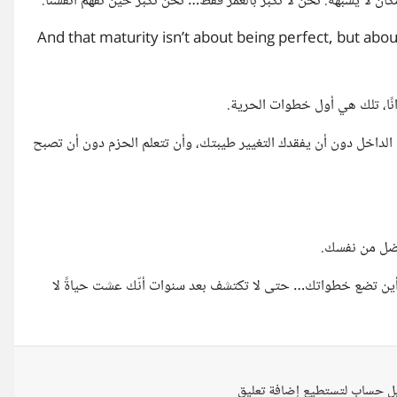
ان لا يشبهه. نحن لا نكبر بالعمر فقط… نحن نكبر حين نفهم أنفسنا.
وعي يجعل الإنسان يرى أنّ الجمال ليس في الكمال، بل في الصدق. And that maturity isn’t about being perfect, but about
انًا، تلك هي أول خطوات الحرية.
الداخل دون أن يفقدك التغيير طيبتك، وأن تتعلم الحزم دون أن تصبح
أفضل من نفسك.
أين تضع خطواتك… حتى لا تكتشف بعد سنوات أنّك عشت حياةً لا
ل حساب لتستطيع إضافة تعليق