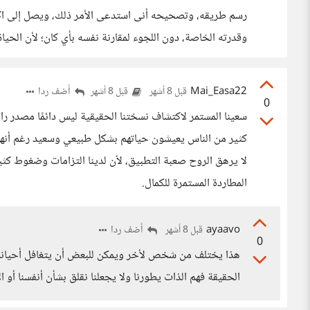
رسم طريقه، وتصحيحه أنى استدعى الأمر ذلك، ويصل إلى اكت
وقدرته الخاصة، دون اللجوء لمقارنة نفسه بأي كان؛ لأن الح
Mai_Easa22
أضف ردا
قبل 8 أشهر
قبل 8 أشهر
0
سعينا المستمر لاكتشاف نسختنا الحقيقية ليس دائمًا مصدر راح
كثير من الناس يعيشون حياتهم بشكل طبيعي وسعيد رغم أنهم لم
لا يرهق الروح صعبة التطبيق، لأن لدينا التزامات وضغوط كث
المطاردة المستمرة للكمال.
ayaavo
أضف ردا
قبل 8 أشهر
0
هذا يختلف من شخص لأخر ويمكن للبعض أن يتغافل أحيانا ع
الحقيقة فهم الذات يطورنا ولا يجعلنا نقلق بشأن أنفسنا أو ا