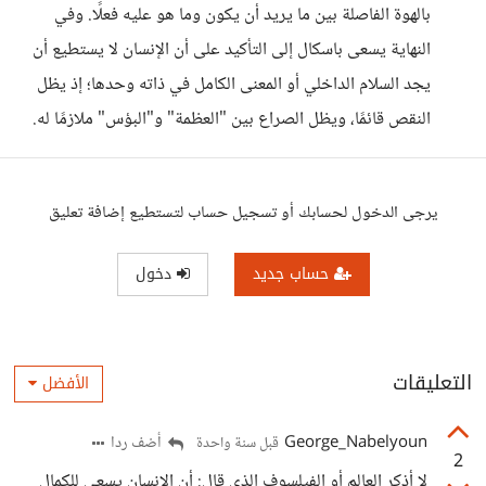
بالهوة الفاصلة بين ما يريد أن يكون وما هو عليه فعلًا. وفي
النهاية يسعى باسكال إلى التأكيد على أن الإنسان لا يستطيع أن
يجد السلام الداخلي أو المعنى الكامل في ذاته وحدها؛ إذ يظل
النقص قائمًا، ويظل الصراع بين "العظمة" و"البؤس" ملازمًا له.
يرجى الدخول لحسابك أو تسجيل حساب لتستطيع إضافة تعليق
حساب جديد
دخول
التعليقات
الأفضل
George_Nabelyoun
أضف ردا
قبل سنة واحدة
2
لا أذكر العالم أو الفيلسوف الذي قال: أن الإنسان يسعى للكمال