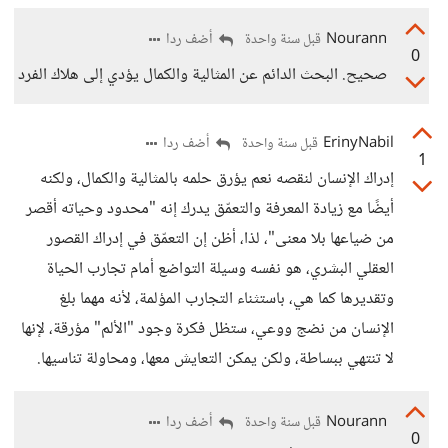
Nourann
أضف ردا
قبل سنة واحدة
0
صحيح. البحث الدائم عن المثالية والكمال يؤدي إلى هلاك الفرد
ErinyNabil
أضف ردا
قبل سنة واحدة
1
إدراك الإنسان لنقصه نعم يؤرق حلمه بالمثالية والكمال، ولكنه
أيضًا مع زيادة المعرفة والتعمّق يدرك إنه "محدود وحياته أقصر
من ضياعها بلا معنى"، لذا، أظن إن التعمّق في إدراك القصور
العقلي البشري، هو نفسه وسيلة التواضع أمام تجارب الحياة
وتقديرها كما هي، باستثناء التجارب المؤلمة، لأنه مهما بلغ
الإنسان من نضج ووعي، ستظل فكرة وجود "الألم" مؤرقة، لإنها
لا تنتهي ببساطة، ولكن يمكن التعايش معها، ومحاولة تناسيها.
Nourann
أضف ردا
قبل سنة واحدة
0