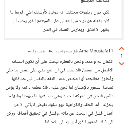
مشاكسة المجتمع.
لكن جون ويلموت مختلف أنه مولود كأرستقراطي، فربما ما
كان يفعله هو نوع من التعالي على المجتمع الذي يحب أن
يظهر الأخلاق، ويمارس الفساد في السر.
AmalMoustafa11
أضف ردا
قبل سنة واحدة
1
الكمال لله وحده، ونحن بالفطره نبحث على أن نكون النسخه
الأفضل من أنفسنا، فلا عيب في ان أضع يدي على نقص بداخلي
وأحاول معالجته أو التخلص منه . التقه بالنفس في حد ذاتها
تمنحنا الشعور بالإمتنان لما نحن عليه . فلا عظمه دائمه ولا بؤس
دائم ، فنحن في معركه الحياه وهى دنيا فيها ما يبهجنا وفيها ما
يحزننا . أما الحقد والكراهية فهو سلوك بغيض لايأتي إلا من
أنسان فشل في البحث عن ذاته ،وفشل في تحقيق أهدافه وركن
إلى ذلك الشعور الذي أدي به إلى الاحباط