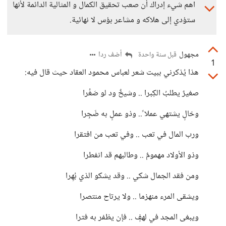
اهم شيء إدراك أن صعب تحقيق الكمال و المثالية الدائمة لأنها
ستؤدي إلى هلاكه و مشاعر بؤس لا نهائية.
مجهول
أضف ردا
قبل سنة واحدة
1
هذا يُذكرني ببيت شعر لعباس محمود العقاد حيث قال فيه:
صغيرٌ يطلبُ الكِبرا .. وشيخٌ ود لو صَغُرا
وخالٍ يشتهي عملا ً.. وذو عملٍ به ضَجِرا
ورب المال في تعب .. وفي تعب من افتقرا
وذو الأولاد مهمومٌ .. وطالبهم قد انفطرا
ومن فقد الجمال شكي .. وقد يشكو الذي بُهِرا
ويشقى المرء منهزما .. ولا يرتاح منتصرا
ويبغى المجد في لهفٍ .. فإن يظفر به فترا