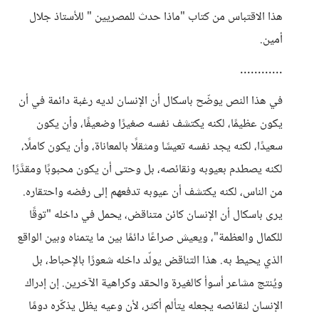
هذا الاقتباس من كتاب "ماذا حدث للمصريين " للأستاذ جلال
أمين.
............
في هذا النص يوضّح باسكال أن الإنسان لديه رغبة دائمة في أن
يكون عظيمًا، لكنه يكتشف نفسه صغيرًا وضعيفًا، وأن يكون
سعيدًا، لكنه يجد نفسه تعيسًا ومثقلًا بالمعاناة، وأن يكون كاملًا،
لكنه يصطدم بعيوبه ونقائصه، بل وحتى أن يكون محبوبًا ومقدَّرًا
من الناس، لكنه يكتشف أن عيوبه تدفعهم إلى رفضه واحتقاره.
يرى باسكال أن الإنسان كائن متناقض، يحمل في داخله "توقًا
للكمال والعظمة"، ويعيش صراعًا دائمًا بين ما يتمناه وبين الواقع
الذي يحيط به. هذا التناقض يولّد داخله شعورًا بالإحباط، بل
ويُنتج مشاعر أسوأ كالغيرة والحقد وكراهية الآخرين. إن إدراك
الإنسان لنقائصه يجعله يتألم أكثر، لأن وعيه يظل يذكّره دومًا