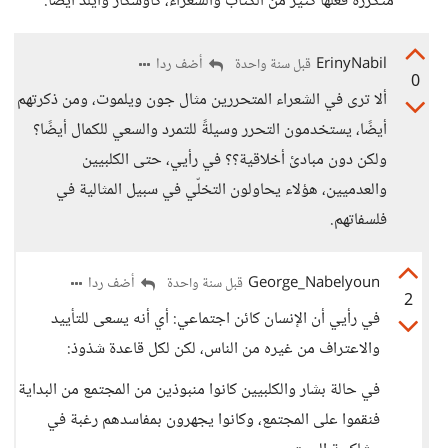
متكررة فعلها كثير من الكتاب والشعراء، كأوسكار وايلد أيضاً.
ErinyNabil
أضف ردا
قبل سنة واحدة
0
ألا ترى في الشعراء المتحررين مثال جون ويلموت، ومن ذكرتهم
أيضًا، يستخدمون التحرر وسيلةً للتمرد والسعي للكمال أيضًا؟
ولكن دون مبادئ أخلاقية؟؟ في رأيي، حتى الكلبيين
والعدميين، هؤلاء يحاولون التخلّي في سبيل المثالية في
فلسفاتهم.
George_Nabelyoun
أضف ردا
قبل سنة واحدة
2
في رأيي أن الإنسان كائن اجتماعي: أي أنه يسعى للتأييد
والاعتراف من غيره من الناس، لكن لكل قاعدة شذوذ:
في حالة بشار والكلبيين كانوا منبوذين من المجتمع من البداية
فنقموا على المجتمع، وكانوا يجهرون بمفاسدهم رغبة في