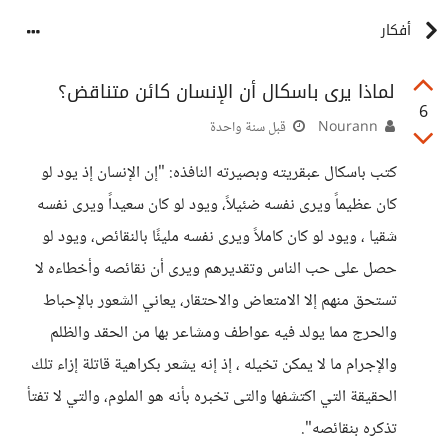
أفكار
لماذا يرى باسكال أن الإنسان كائن متناقض؟
6
Nourann
قبل سنة واحدة
كتب باسكال عبقريته وبصيرته النافذه: "إن الإنسان إذ يود لو
كان عظيماً ويرى نفسه ضئيلاً، ويود لو كان سعيداً ويرى نفسه
شقيا ، ويود لو كان كاملاً ويرى نفسه مليئًا بالنقائص، ويود لو
حصل على حب الناس وتقديرهم ويرى أن نقائصه وأخطاءه لا
تستحق منهم إلا الامتعاض والاحتقار، يعاني الشعور بالإحباط
والحرج مما يولد فيه عواطف ومشاعر بها من الحقد والظلم
والإجرام ما لا يمكن تخيله ، إذ إنه يشعر بكراهية قاتلة إزاء تلك
الحقيقة التي اكتشفها والتى تخبره بأنه هو الملوم، والتي لا تفتأ
تذكره بنقائصه".