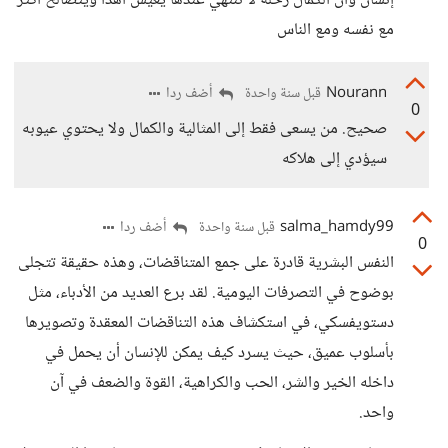
إنسان وأن الكمال رحلة لا تنتهي عندها يعيش أهدأ ويتصالح أكثر
مع نفسه ومع الناس
Nourann
أضف ردا
قبل سنة واحدة
0
صحيح. من يسعى فقط إلى المثالية والكمال ولا يحتوي عيوبه
سيؤدي إلى هلاكه
salma_hamdy99
أضف ردا
قبل سنة واحدة
0
النفس البشرية قادرة على جمع المتناقضات، وهذه حقيقة تتجلى
بوضوح في التصرفات اليومية. لقد برع العديد من الأدباء، مثل
دستويفسكي، في استكشاف هذه التناقضات المعقدة وتصويرها
بأسلوب عميق، حيث يسرد كيف يمكن للإنسان أن يحمل في
داخله الخير والشر، الحب والكراهية، القوة والضعف في آن
واحد.