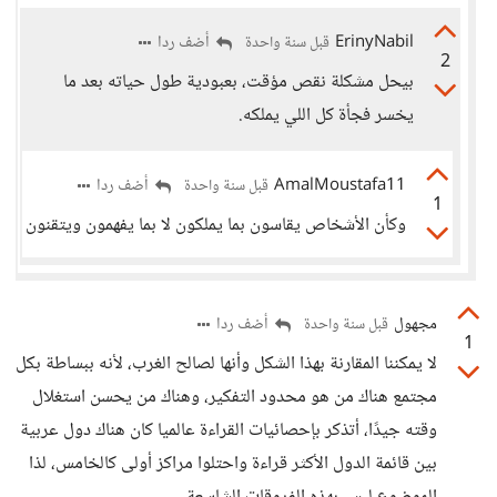
ErinyNabil
أضف ردا
قبل سنة واحدة
2
بيحل مشكلة نقص مؤقت، بعبودية طول حياته بعد ما
يخسر فجأة كل اللي يملكه.
AmalMoustafa11
أضف ردا
قبل سنة واحدة
1
وكأن الأشخاص يقاسون بما يملكون لا بما يفهمون ويتقنون
مجهول
أضف ردا
قبل سنة واحدة
1
لا يمكننا المقارنة بهذا الشكل وأنها لصالح الغرب، لأنه ببساطة بكل
مجتمع هناك من هو محدود التفكير، وهناك من يحسن استغلال
وقته جيدًا، أتذكر بإحصائيات القراءة عالميا كان هناك دول عربية
بين قائمة الدول الأكثر قراءة واحتلوا مراكز أولى كالخامس، لذا