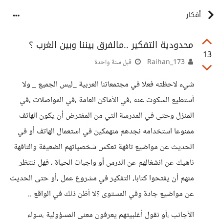
أفكار
محدودية التفكير ..مالفرق بيننا وبين الغرب ؟
13
Raihan_173
قبل سنة واحدة
شيء لاحظته فعلا في مجتمعاتنا العربية _ليس الجميع _ ولا
أستطيع السكوت عنه ،في الأماكن العامة ،في المواصلات ،في
المنزل وحتى في المدرسة التي من المفترض أن يكون الهاتف
ممنوعا استخدامه نجدهم منهمكين في استعمال الهاتف أو في
الحديث عن مواضيع تافهة تعكس شخصياتهم الضعيفة والتافهة
ناهيك عن انشغالهم عن الدرس أو واجبات الحياة ، فهل ننتظر
منهم أن يفتحوا كتابا، التفكير في مشروع عمل ،أو حتى الحديث
عن مواضيع جادة وفي المستوى ؟لا أظن ذلك في الواقع ..
الأجانب ،أو نقول أغلبيتهم يعرفون معنى المسؤولية ،سواء