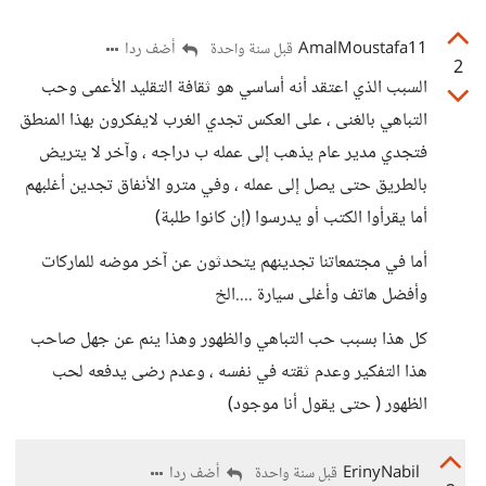
AmalMoustafa11
أضف ردا
قبل سنة واحدة
2
السبب الذي اعتقد أنه أساسي هو ثقافة التقليد الأعمى وحب
التباهي بالغنى ، على العكس تجدي الغرب لايفكرون بهذا المنطق
فتجدي مدير عام يذهب إلى عمله ب دراجه ، وآخر لا يتريض
بالطريق حتى يصل إلى عمله ، وفي مترو الأنفاق تجدين أغلبهم
أما يقرأوا الكتب أو يدرسوا (إن كانوا طلبة)
أما في مجتمعاتنا تجدينهم يتحدثون عن آخر موضه للماركات
وأفضل هاتف وأغلى سيارة ....الخ
كل هذا بسبب حب التباهي والظهور وهذا ينم عن جهل صاحب
هذا التفكير وعدم ثقته في نفسه ، وعدم رضى يدفعه لحب
الظهور ( حتى يقول أنا موجود)
ErinyNabil
أضف ردا
قبل سنة واحدة