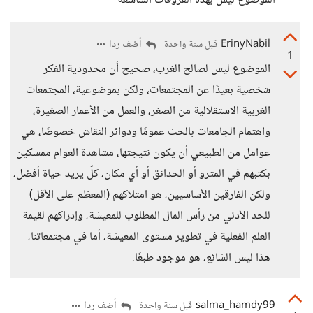
الموضوع ليس بهذه الفروقات الشاسعة
ErinyNabil
أضف ردا
قبل سنة واحدة
1
الموضوع ليس لصالح الغرب، صحيح أن محدودية الفكر
شخصية بعيدًا عن المجتمعات، ولكن بموضوعية، المجتمعات
الغربية الاستقلالية من الصغر، والعمل من الأعمار الصغيرة،
واهتمام الجامعات بالحث عمومًا ودوائر النقاش خصوصًا، هي
عوامل من الطبيعي أن يكون نتيجتها، مشاهدة العوام ممسكين
بكتبهم في المترو أو الحدائق أو أي مكان، كلّ يريد حياة أفضل،
ولكن الفارقين الأساسيين، هو امتلاكهم (المعظم على الأقل)
للحد الأدني من رأس المال المطلوب للمعيشة، وإدراكهم لقيمة
العلم الفعلية في تطوير مستوى المعيشة، أما في مجتمعاتنا،
هذا ليس الشائع، هو موجود طبعًا.
salma_hamdy99
أضف ردا
قبل سنة واحدة