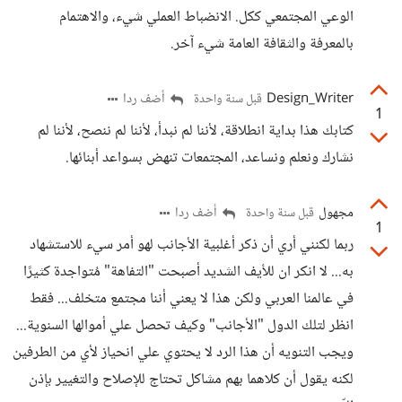
الوعي المجتمعي ككل. الانضباط العملي شيء، والاهتمام
بالمعرفة والثقافة العامة شيء آخر.
Design_Writer
أضف ردا
قبل سنة واحدة
1
كتابك هذا بداية انطلاقة، لأننا لم نبدأ، لأننا لم ننصح، لأننا لم
نشارك ونعلم ونساعد، المجتمعات تنهض بسواعد أبنائها.
مجهول
أضف ردا
قبل سنة واحدة
1
ربما لكنني أري أن ذكر أغلبية الأجانب لهو أمر سيء للاستشهاد
به... لا انكر ان للأيف الشديد أصبحت "التفاهة" مُتواجدة كثيرًا
في عالمنا العربي ولكن هذا لا يعني أننا مجتمع متخلف... فقط
انظر لتلك الدول "الأجانب" وكيف تحصل علي أموالها السنوية...
ويجب التنويه أن هذا الرد لا يحتوي علي انحياز لأي من الطرفين
لكنه يقول أن كلاهما بهم مشاكل تحتاج للإصلاح والتغيير بإذن