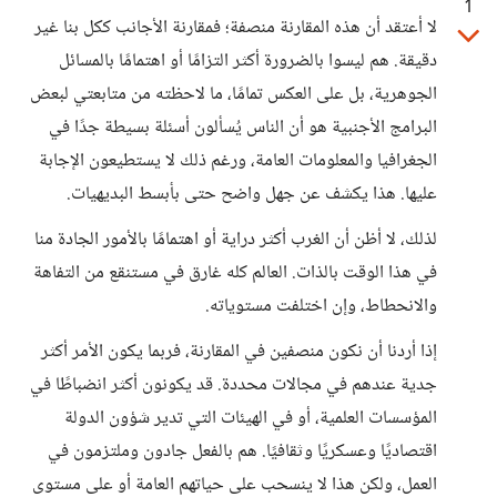
1
لا أعتقد أن هذه المقارنة منصفة؛ فمقارنة الأجانب ككل بنا غير
دقيقة. هم ليسوا بالضرورة أكثر التزامًا أو اهتمامًا بالمسائل
الجوهرية، بل على العكس تمامًا، ما لاحظته من متابعتي لبعض
البرامج الأجنبية هو أن الناس يُسألون أسئلة بسيطة جدًا في
الجغرافيا والمعلومات العامة، ورغم ذلك لا يستطيعون الإجابة
عليها. هذا يكشف عن جهل واضح حتى بأبسط البديهيات.
​لذلك، لا أظن أن الغرب أكثر دراية أو اهتمامًا بالأمور الجادة منا
في هذا الوقت بالذات. العالم كله غارق في مستنقع من التفاهة
والانحطاط، وإن اختلفت مستوياته.
​إذا أردنا أن نكون منصفين في المقارنة، فربما يكون الأمر أكثر
جدية عندهم في مجالات محددة. قد يكونون أكثر انضباطًا في
المؤسسات العلمية، أو في الهيئات التي تدير شؤون الدولة
اقتصاديًا وعسكريًا وثقافيًا. هم بالفعل جادون وملتزمون في
العمل، ولكن هذا لا ينسحب على حياتهم العامة أو على مستوى