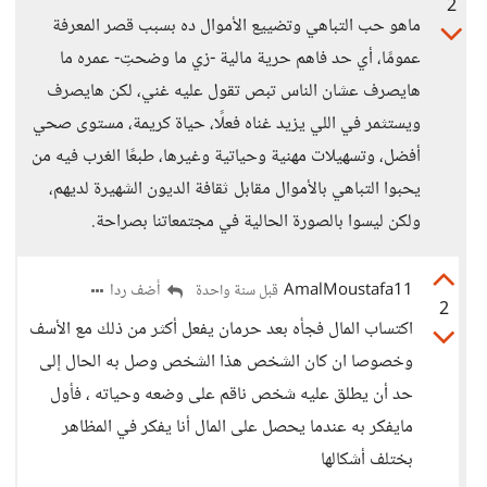
2
ماهو حب التباهي وتضييع الأموال ده بسبب قصر المعرفة
عمومًا، أي حد فاهم حرية مالية -زي ما وضحتِ- عمره ما
هايصرف عشان الناس تبص تقول عليه غني، لكن هايصرف
ويستثمر في اللي يزيد غناه فعلًا، حياة كريمة، مستوى صحي
أفضل، وتسهيلات مهنية وحياتية وغيرها، طبعًا الغرب فيه من
يحبوا التباهي بالأموال مقابل ثقافة الديون الشهيرة لديهم،
ولكن ليسوا بالصورة الحالية في مجتمعاتنا بصراحة.
AmalMoustafa11
أضف ردا
قبل سنة واحدة
2
اكتساب المال فجأه بعد حرمان يفعل أكثر من ذلك مع الأسف
وخصوصا ان كان الشخص هذا الشخص وصل به الحال إلى
حد أن يطلق عليه شخص ناقم على وضعه وحياته ، فأول
مايفكر به عندما يحصل على المال أنا يفكر في المظاهر
بختلف أشكالها