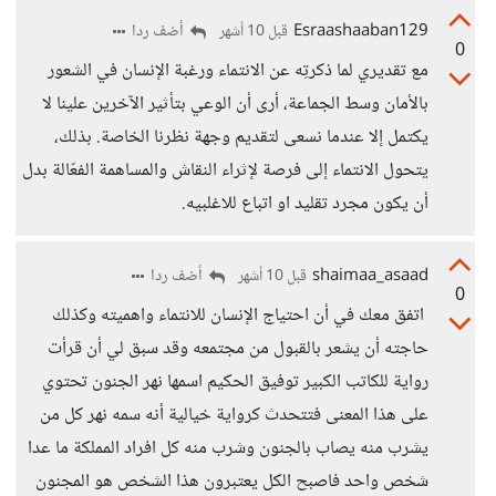
Esraashaaban129
أضف ردا
قبل 10 أشهر
0
مع تقديري لما ذكرتِه عن الانتماء ورغبة الإنسان في الشعور
بالأمان وسط الجماعة، أرى أن الوعي بتأثير الآخرين علينا لا
يكتمل إلا عندما نسعى لتقديم وجهة نظرنا الخاصة. بذلك،
يتحول الانتماء إلى فرصة لإثراء النقاش والمساهمة الفعّالة بدل
أن يكون مجرد تقليد او اتباع للاغلبيه.
shaimaa_asaad
أضف ردا
قبل 10 أشهر
0
اتفق معك في أن احتياج الإنسان للانتماء واهميته وكذلك
حاجته أن يشعر بالقبول من مجتمعه وقد سبق لي أن قرأت
رواية للكاتب الكبير توفيق الحكيم اسمها نهر الجنون تحتوي
على هذا المعنى فتتحدث كرواية خيالية أنه سمه نهر كل من
يشرب منه يصاب بالجنون وشرب منه كل افراد المملكة ما عدا
شخص واحد فاصبح الكل يعتبرون هذا الشخص هو المجنون