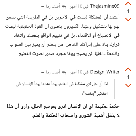
Thejasmine09
أضف ردا
قبل 10 أشهر
1
أعتقد أن المشكلة ليست في الآخرين بل في الطريقة التي نسمح
لهم بها بتشكيل وعيّنا. الكثيرون ينسون أن القوة الحقيقية ليست
في الانصياع أو الاقتداء، بل في تقييم الواقع بنفسك واتخاذ
قرارك بناءً على إدراكك الخاص. من يتعلم أن يميز بين الصواب
والخطأ داخليًا، لن يصبح يومًا مجرد صدى لصوت القطيع.
Design_Writer
أضف ردا
قبل 10 أشهر
1
لذا أي حل لأي مشكلة في العالم، يبدأ عندما يبدأ الإنسان في
التفكير "بنفسه":
حكمة عظيمة اي ان الإنسان ادرى بموضع الخلل، وارى أن هذا
لا يغفل أهمية الشورى وأصحاب الحكمة والعلم.