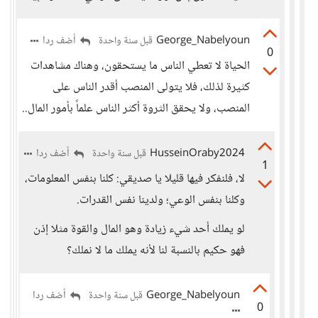
George_Nabelyoun
أضف ردا
قبل سنة واحدة
0
الحياة لا تعطي الناس ما يستحقون، وهناك مشاهدات
كثيرة لذلك، فلا يتولى المنصب أقدر الناس على
المنصب، ولا يحقق الثروة أكثر الناس علماً بأمور المال..
HusseinOraby2024
أضف ردا
قبل سنة واحدة
1
لا، فلنفكر فيها قليلا يا صديقي: كلنا بنفس المعلومات،
وكلنا بنفس الوعي؛ ولدينا نفس القدرات.
لو يملك أحد شيء زيادة وهو المال والقوة مثلا إذن
فهو حكيم بالنسبة لنا لأنه يملك ما لا نملك؟
George_Nabelyoun
أضف ردا
قبل سنة واحدة
0