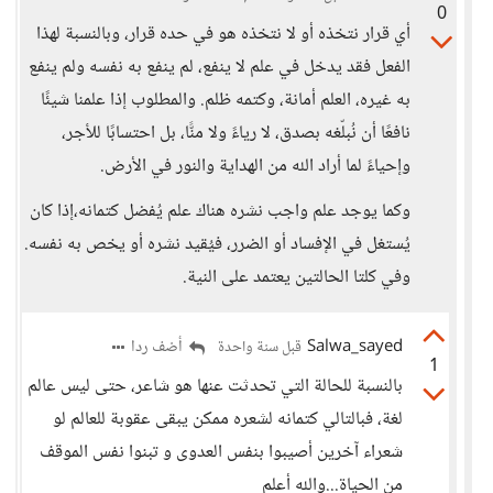
0
أي قرار نتخذه أو لا نتخذه هو في حده قرار، وبالنسبة لهذا
الفعل فقد يدخل في علم لا ينفع، لم ينفع به نفسه ولم ينفع
به غيره، العلم أمانة، وكتمه ظلم. والمطلوب إذا علمنا شيئًا
نافعًا أن نُبلّغه بصدق، لا رياءً ولا منًّا، بل احتسابًا للأجر،
وإحياءً لما أراد الله من الهداية والنور في الأرض.
وكما يوجد علم واجب نشره هناك علم يُفضل كتمانه،إذا كان
يُستغل في الإفساد أو الضرر، فيُقيد نشره أو يخص به نفسه.
وفي كلتا الحالتين يعتمد على النية.
Salwa_sayed
أضف ردا
قبل سنة واحدة
1
بالنسبة للحالة التي تحدثت عنها هو شاعر، حتى ليس عالم
لغة، فبالتالي كتمانه لشعره ممكن يبقى عقوبة للعالم لو
شعراء آخرين أصيبوا بنفس العدوى و تبنوا نفس الموقف
من الحياة...والله أعلم