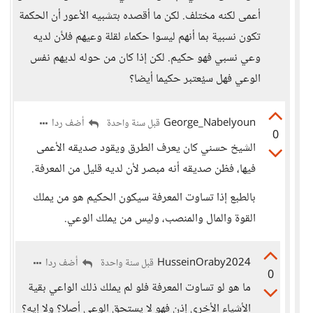
أعمى لكنه مختلف. لكن ما أقصده بتشبيه الأعور أن الحكمة
تكون نسبية بما أنهم ليسوا حكماء لقلة وعيهم فلأن لديه
وعي نسبي فهو حكيم. لكن إذا كان من حوله لديهم نفس
الوعي فهل سيُعتبر حكيما أيضا؟
George_Nabelyoun
أضف ردا
قبل سنة واحدة
0
الشيخ حسني كان يعرف الطرق ويقود صديقه الأعمى
فيها، فظن صديقه أنه مبصر لأن لديه قليل من المعرفة.
بالطبع إذا تساوت المعرفة سيكون الحكيم هو من يملك
القوة والمال والمنصب، وليس من يملك الوعي.
HusseinOraby2024
أضف ردا
قبل سنة واحدة
0
ما هو لو تساوت المعرفة فلو لم يملك ذلك الواعي بقية
الأشياء الأخرى إذن فهو لا يستحق الوعي أصلا؟ ولا إيه؟