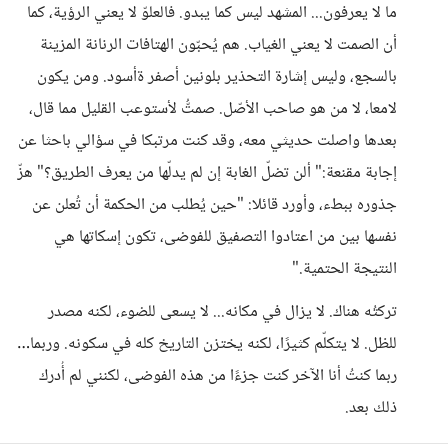
ما لا يعرفون... المشهد ليس كما يبدو. فالعلوّ لا يعني الرؤية، كما
أن الصمت لا يعني الغياب. هم يُحبّون الهتافات الرنانة المزينة
بالسجع، وليس إشارة التحذير بلونين أصفر ةأسود. ومن يكون
لامعا، لا من هو صاحب الأصّل. صمتُّ لأستوعب القليل مما قال،
بعدها واصلت حديثي معه، وقد كنت مرتبكا في سؤالي باحثا عن
إجابة مقنعة:" ألن تضلّ الغابة إن لم يدلّها من يعرف الطريق؟" هزّ
جذوره ببطء، وأورد قائلا: "حين يُطلب من الحكمة أن تُعلن عن
نفسها بين من اعتادوا التصفيق للفوضى، تكون إسكاتها هي
النتيجة الحتمية."
تركتُه هناك. لا يزال في مكانه... لا يسعى للضوء، لكنه مصدر
للظل. لا يتكلّم كثيرًا، لكنه يختزن التاريخ كله في سكونه. وربما…
ربما كنتُ أنا الآخر كنت جزءًا من هذه الفوضى، لكنني لم أُدرك
ذلك بعد.