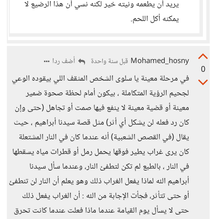
يريد أن يطعمه ونيته خير لكنه نسي أن هذا الرضيع لا
يمكنه أكل اللحم.
Mohamed_hosny
أضف ردا
قبل سنة واحدة
0
في مرحلة معينة يا سلوى الشخص المثقف اللي بيقوده الوعي
لجحيم الرؤية المتكاملة ، بيكون أمام لحظة صحوة ضمير
معينة أو قضية معينة لا ينفع فيها صمت أو تجاهل (حتى وإن
كان رد فعله لن يشكل أي أثر) مثل قصة سيدنا أبراهيم ، حيث
يقال (في القصص الشعبية) أنه عندما كان في النار المشتعلة
كان يرى غراب يطير فوقها يحمل رمل أو قطرات مياه يسقطها
في النار ، بالطبع لم تكن لتطفئ النار، وعندما سأل سيدنا
أبراهيم الله لماذا يفعل الغراب ذلك وهو يعلم أن النار لن تنطفئ
أو حتى تتأثر، فجأت الإجابة من الله : أن الغراب يفعل ذلك
حتى لا يسأل يوم القيامة عندما ماذا فعلت عندما كانت تحرق