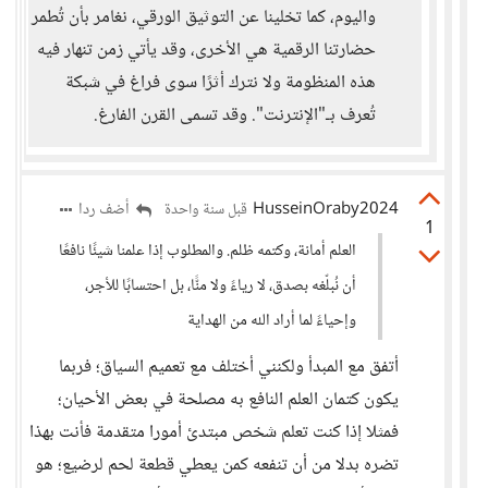
واليوم، كما تخلينا عن التوثيق الورقي، نغامر بأن تُطمر
حضارتنا الرقمية هي الأخرى، وقد يأتي زمن تنهار فيه
هذه المنظومة ولا نترك أثرًا سوى فراغ في شبكة
تُعرف بـ"الإنترنت". وقد تسمى القرن الفارغ.
HusseinOraby2024
أضف ردا
قبل سنة واحدة
1
العلم أمانة، وكتمه ظلم. والمطلوب إذا علمنا شيئًا نافعًا
أن نُبلّغه بصدق، لا رياءً ولا منًّا، بل احتسابًا للأجر،
وإحياءً لما أراد الله من الهداية
أتفق مع المبدأ ولكنني أختلف مع تعميم السياق؛ فربما
يكون كتمان العلم النافع به مصلحة في بعض الأحيان؛
فمثلا إذا كنت تعلم شخص مبتدئ أمورا متقدمة فأنت بهذا
تضره بدلا من أن تنفعه كمن يعطي قطعة لحم لرضيع؛ هو