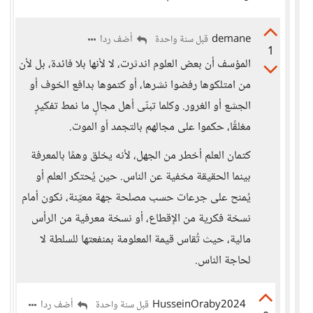
demane
أضف ردا
قبل سنة واحدة
1
المؤسف أن بعض العلوم اندثرت، لا لأنها بلا فائدة، بل لأن
من امتلكوها رفضوا نشرها، أو كتموها بدافع الخوف أو
الجشع أو الغرور. وكلما تبنّى أهل مجالٍ ما نمط تفكيرٍ
مغلقًا، حكموا على مجالهم بالتجمد أو الموت.
كتمان العلم أخطر من الجهل، لأنه يخلق وهمًا بالمعرفة
بينما الحقيقة مخفية عن الناس. حين يُحتكر العلم أو
يُمنح على جرعات حسب مصلحة جهة معيّنة، نكون أمام
نسخة فكرية من الإقطاع، أو نسخة معرفية من الرأس
مالية، حيث تُقاس قيمة المعلومة بمنفعتها للسلطة لا
لحاجة الناس.
HusseinOraby2024
أضف ردا
قبل سنة واحدة