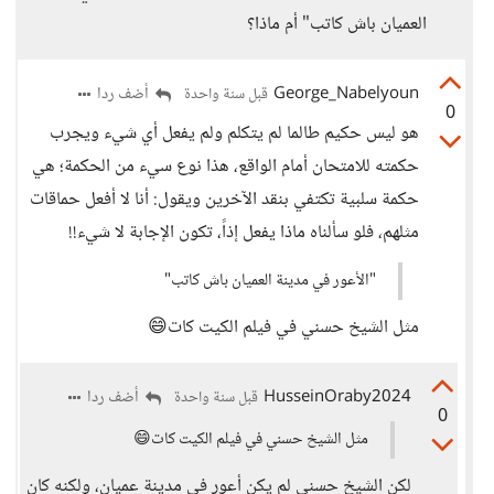
العميان باش كاتب" أم ماذا؟
George_Nabelyoun
أضف ردا
قبل سنة واحدة
0
هو ليس حكيم طالما لم يتكلم ولم يفعل أي شيء ويجرب
حكمته للامتحان أمام الواقع، هذا نوع سيء من الحكمة؛ هي
حكمة سلبية تكتفي بنقد الآخرين ويقول: أنا لا أفعل حماقات
مثلهم، فلو سألناه ماذا يفعل إذاً، تكون الإجابة لا شيء!!
"الأعور في مدينة العميان باش كاتب"
مثل الشيخ حسني في فيلم الكيت كات😄
HusseinOraby2024
أضف ردا
قبل سنة واحدة
0
مثل الشيخ حسني في فيلم الكيت كات😄
لكن الشيخ حسني لم يكن أعور في مدينة عميان، ولكنه كان