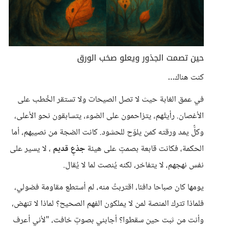
حين تصمت الجذور ويعلو صخب الورق
كنت هناك…
في عمق الغابة حيث لا تصل الصيحات ولا تستقر الخُطب على
الأغصان. رأيتُهم، يتزاحمون على الضوء، يتسابقون نحو الأعلى،
وكلٌّ يمد ورقته كمن يلوّح للحشود. كانت الضجة من نصيبهم، أما
الحكمة، فكانت قابعة بصمتٍ على هيئة
جذعٍ قديم
، لا يسير على
نفس نهجهم، لا يتفاخر، لكنه يُنصت لما لا يُقال.
يومها كان صباحا دافئا، اقتربتُ منه، لم أستطع مقاومة فضولي،
فلماذا تترك المنصة لمن لا يملكون الفهم الصحيح؟ لماذا لا تنهض،
وأنت من ثبت حين سقطوا؟ أجابني بصوتٍ خافت، "لأني أعرف