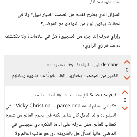
نقدر نفهمه حاليًا.
السؤال الذي يطرح نفسه هل الصمت اختيار نبيل؟ ولا في
لحظات بيكون نوع من التواطؤ مع الفوضى؟
وإزاي نعرف إننا جزء من الضجيج؟ هل في علامات؟ ولا بنكتشف
ده متأخر زي الراوي؟
demane
أضف ردا
قبل سنة واحدة
0
الكثير من المبدعين يختارون الظل خوفًا من تشويه رسائلهم.
Salwa_sayed
أضف ردا
قبل سنة واحدة
0
فكرتني بفيلم اسمه Vicky Christina" ..parcelona " في
الفيلم ده والد البطل كان شاعر لكنه قرر يحرم العالم من شعره
كعقاب للعالم، مش عارفه على اد ما الفكرة دي عجبتني في
الماضي حالياً اتسأل هل بالطريقة دي هو عاقب العالم ولا