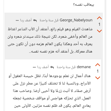
بيعاقب نفسه؟
George_Nabelyoun
أضف ردا
قبل سنة واحدة
1
شاهدت الفيلم وهو فيلم رائع، أعتقد أن الأب الشاعر اغتاظ
من العالم وأخفى شعره، لكن نتيجة ذلك سيندثر شعره ولن
يعرف به أحد وهكذا يكون العالم هزمه دون أن تكون حتى
هناك معركة، بل أعتقد أنه هزم نفسه نفسه..
demane
أضف ردا
قبل سنة واحدة
1
هناك أعمال لن نعلم بوجودها أبدًا، تظل حبيسة العقول أو
الأدراج، وبالنسبة لنا لا تختلف كثيرًا عن مطرٍ نزل على
أرضٍ صمّاء، لا أنبت زرعًا ولا أحيى أرضا. وصاحب هذا
العمل، الذي تحرّكه هواجس أو مواقف شخصية تجعله
يعادي العالم، يكون قد ظلم نفسه مرّتين، الأولى حين