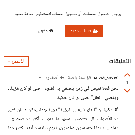
يرجى الدخول لحسابك أو تسجيل حساب لتستطيع إضافة تعليق
حساب جديد
دخول
التعليقات
الأفضل
Salwa_sayed
أضف ردا
قبل سنة واحدة
1
نحن فعلًا نعيش في زمن يحتفي بـ"الضوء" حتى لو كان مُزيَّفًا،
ويُقصي "الظل" حتى لو كان حكيمًا
🍂 فكرة إن "العلو لا يعني الرؤية" قوية جدًا، يمكن عشان كتير
من الأصوات اللي بتتصدر المشهد ما بتقولش أكتر من ضجيج
منمّق… بينما الحقيقيون صامتون، لأنهم شايفين أبعد بكتير مما