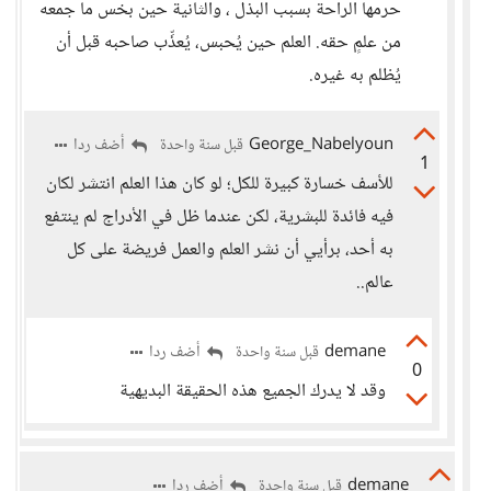
حرمها الراحة بسبب البذل ، والثانية حين بخس ما جمعه
من علمٍ حقه. العلم حين يُحبس، يُعذِّب صاحبه قبل أن
يُظلم به غيره.
George_Nabelyoun
أضف ردا
قبل سنة واحدة
1
للأسف خسارة كبيرة للكل؛ لو كان هذا العلم انتشر لكان
فيه فائدة للبشرية، لكن عندما ظل في الأدراج لم ينتفع
به أحد، برأيي أن نشر العلم والعمل فريضة على كل
عالم..
demane
أضف ردا
قبل سنة واحدة
0
وقد لا يدرك الجميع هذه الحقيقة البديهية
demane
أضف ردا
قبل سنة واحدة