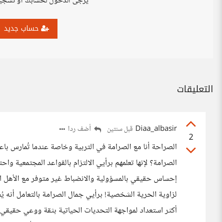
يرجى الدخول لحسابك أو تسجي
حساب جديد
التعليقات
Diaa_albasir
أضف ردا
قبل سنتين
2
الصراحة أنا مع الصرامة في التربية وخاصة عندما تُمارس با
الصرامة؟ لإنها تعلمهم برأيي الالتزام بالقواعد المجتمعية 
إحساس حقيقي بالمسؤولية والانضباط غير متوفر مع الأهل ال
لزاوية الحرية الشخصية! برأيي جمال الصرامة بالتعامل أنه يُ
أكثر استعداد لمواجهة التحديات الحياتية بثقة ووعي حقيقي،