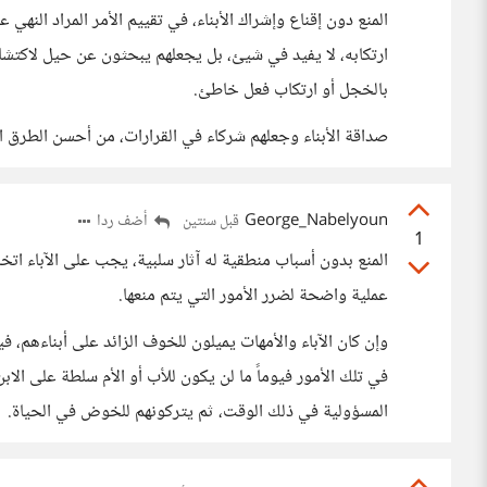
المنع دون إقناع وإشراك الأبناء، في تقييم الأمر المراد الن
ارتكابه، لا يفيد في شيئ، بل يجعلهم يبحثون عن حيل لاكتشاف
بالخجل أو ارتكاب فعل خاطئ.
صداقة الأبناء وجعلهم شركاء في القرارات، من أحسن الطرق الت
George_Nabelyoun
أضف ردا
قبل سنتين
1
المنع بدون أسباب منطقية له آثار سلبية، يجب على الآباء ات
عملية واضحة لضرر الأمور التي يتم منعها.
وإن كان الآباء والأمهات يميلون للخوف الزائد على أبناءهم، 
في تلك الأمور فيوماً ما لن يكون للأب أو الأم سلطة على الابن أ
المسؤولية في ذلك الوقت، ثم يتركونهم للخوض في الحياة.