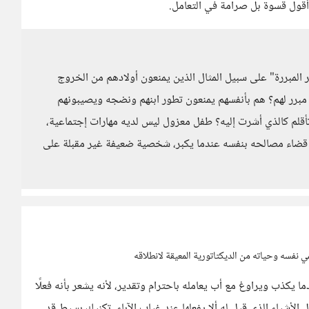
أقول قسوة بل صرامة في التعامل.
المبررة" على سبيل المثال الذين يمنعون أولادهم من الخروج
برر لهم؟ هم بأنفسهم يمنعون تطور ابنهم ونضجه ويصيبونهم
ة تأقلم كالذي أشرت إليه؟ طفل معزول ليس لديه مهارات إجتماعية،
 قضاء مصالحه بنفسه عندما يكبر، شخصية ضعيفة غير مقبلة على
مي نفسه وحياته من الديكتاتورية المعيقة لانطلاقه
ا يكذب ويراوغ مع أب يعامله باحترام وتقدير، لأنه يشعر بأنه فعلًا
أشياء الذي قيل له ألا يفعلها عند غياب الآباء. تكنيك بسيط قد