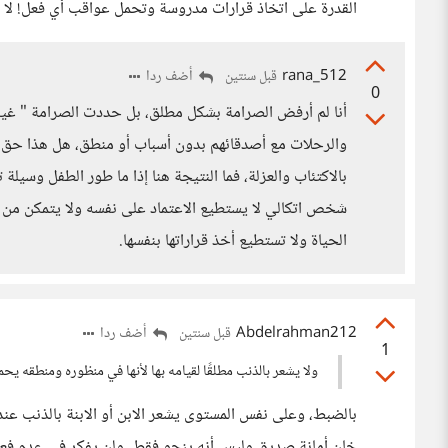
القدرة على اتخاذ قرارات مدروسة وتحمل عواقب أي فعل! لا 
rana_512
أضف ردا
قبل سنتين
0
أنا لم أرفض الصرامة بشكل مطلق، بل حددت الصرامة " غير 
والرحلات مع أصدقائهم بدون أسباب أو منطق، هل هذا حق م
بالاكتئاب والعزلة، فما النتيجة هنا إذا ما طور الطفل وسيل
شخص اتكالي لا يستطيع الاعتماد على نفسه ولا يتمكن من
الحياة ولا تستطيع أخذ قراراتها بنفسها.
Abdelrahman212
أضف ردا
قبل سنتين
1
ولا يشعر بالذنب مطلقًا لقيامه بها لأنها في منظوره ومنطقه يح
بالضبط، وعلى نفس المستوى يشعر الابن أو الابنة بالذنب عندم
خان أمانة صديق وليس أنه ينجو فقط، ولن يفكر في عدم فعل ال