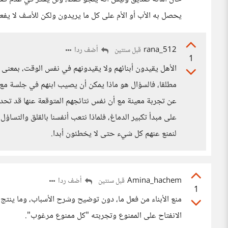
يحصل به الأب أو الأم على كل ما يريدون ولكن للأسف لا يفعل
rana_512
أضف ردا
قبل سنتين
1
الأهل يقيدون أبنائهم ولا يقيدونهم في نفس الوقت، بمعنى
مطلقا، فالسؤال هو ماذا يمكن أن يصيب ابنهم في جلسة مع
عن تجربة معينة مع أن نفس نتائجهم المتوقعة عنها قد تحد
على مبدأ تكبير الدماغ، فلماذا نتعب أنفسنا بالقلق والتساؤل
لنمنع عنهم كل شيء حتى لا يخطئون أبدا.
Amina_hachem
أضف ردا
قبل سنتين
1
منع الأبناء من فعل ما، دون توضيح وشرح الأسباب، وما ينتج عن
الانفتاح على الممنوع وتجربته "كل ممنوع مرغوب".