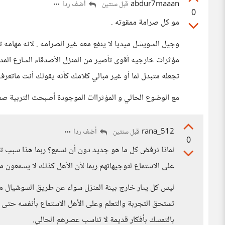
abdur7maaan
أضف ردا
قبل سنتين
0
مو كل صرامة ممقوته .
وجيل السويشل ميديا لا ينفع معه غير الصرامه . لانه مهامه 
مؤثرات خارجيه أقوى تأصير من المنزل الأصدقاء الشارع المدر
تجعله متبدل لما أو غير مبالي كلامك كأنه يقولك أنت ماتعر
مع الوضوع الحالي و المؤثراات الموجودة أصبحت التربية صع
rana_512
أضف ردا
قبل سنتين
0
لماذا نرفض كل ما هو جديد دون أن نسمع؟ ربما هذا سبب تط
على الاستماع لتوجيهاتهم ربما لأن الأهل كذلك لا يسمعون 
ليس كل يثار خارج بيئة المنزل سواء عن طريق السوشيال ميد
تستحق التجربة والتعلم وعلى الأهل الاستماع بأنفسه حتى ل
بالتمسك بأفكار قديمة لا تناسب عصرهم الحالي.