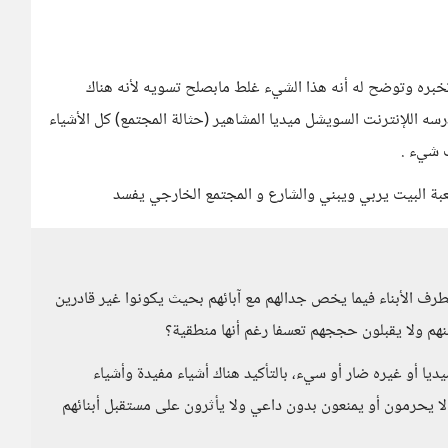
تخبره وتوضح له أنه هذا الشيء غلط مابصلح تسويه لأنه هناك
سه اللإنترنت السويشل ميديا المشاهير (حثالة المجتمع) كل الأشياء
ف شيء .
بة البيت يربي ويبني والشارع و المجتمع الخارجي يفسد
رف الأبناء فيما يخص جدالهم مع آبائهم بحيث يكونوا غير قادرين
منهم ولا يقبلون حججهم تعسفا رغم أنها منطقية؟
يا أو غيره ضار أو سيء، بالتأكيد هناك أشياء مفيدة وأشياء
ا يحرمون أو يمنعون بدون داعي ولا يأثرون على مستقبل أبنائهم