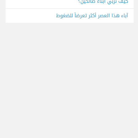
كيف نربي أبناءً صالحين؟
آباء هذا العصر أكثر تعرضاً للضغوط