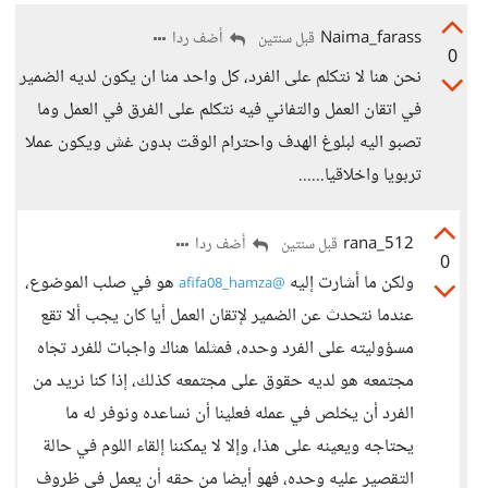
Naima_farass
أضف ردا
قبل سنتين
0
نحن هنا لا نتكلم على الفرد، كل واحد منا ان يكون لديه الضمير
في اتقان العمل والتفاني فيه نتكلم على الفرق في العمل وما
تصبو اليه لبلوغ الهدف واحترام الوقت بدون غش ويكون عملا
تربويا واخلاقيا......
rana_512
أضف ردا
قبل سنتين
0
ولكن ما أشارت إليه
هو في صلب الموضوع،
@afifa08_hamza
عندما نتحدث عن الضمير لإتقان العمل أيا كان يجب ألا تقع
مسؤوليته على الفرد وحده، فمثلما هناك واجبات للفرد تجاه
مجتمعه هو لديه حقوق على مجتمعه كذلك، إذا كنا نريد من
الفرد أن يخلص في عمله فعلينا أن نساعده ونوفر له ما
يحتاجه ويعينه على هذا، وإلا لا يمكننا إلقاء اللوم في حالة
التقصير عليه وحده، فهو أيضا من حقه أن يعمل في ظروف