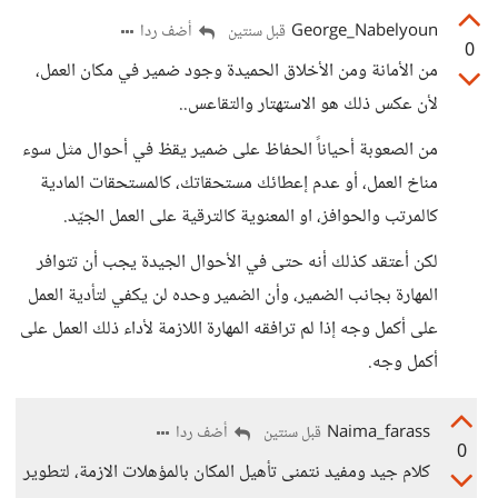
George_Nabelyoun
أضف ردا
قبل سنتين
0
من الأمانة ومن الأخلاق الحميدة وجود ضمير في مكان العمل،
لأن عكس ذلك هو الاستهتار والتقاعس..
من الصعوبة أحياناً الحفاظ على ضمير يقظ في أحوال مثل سوء
مناخ العمل، أو عدم إعطائك مستحقاتك، كالمستحقات المادية
كالمرتب والحوافز، او المعنوية كالترقية على العمل الجيّد.
لكن أعتقد كذلك أنه حتى في الأحوال الجيدة يجب أن تتوافر
المهارة بجانب الضمير، وأن الضمير وحده لن يكفي لتأدية العمل
على أكمل وجه إذا لم ترافقه المهارة اللازمة لأداء ذلك العمل على
أكمل وجه.
Naima_farass
أضف ردا
قبل سنتين
0
كلام جيد ومفيد نتمنى تأهيل المكان بالمؤهلات الازمة، لتطوير