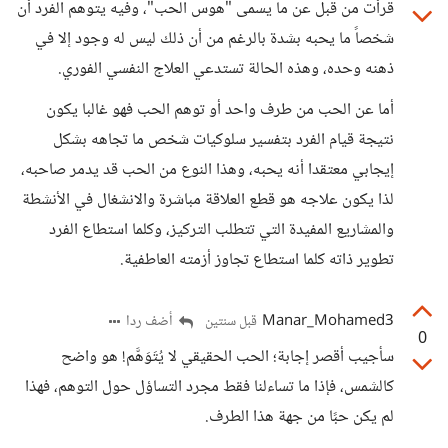
قرأت من قبل عن ما يسمى "هوس الحب"، وفيه يتوهم الفرد أن
شخصاً ما يحبه بشدة بالرغم من أن ذلك ليس له وجود إلا في
ذهنه وحده، وهذه الحالة تستدعي العلاج النفسي الفوري.
أما عن الحب من طرف واحد أو توهم الحب فهو غالبا يكون
نتيجة قيام الفرد بتفسير سلوكيات شخص ما تجاهه بشكل
إيجابي معتقدا أنه يحبه، وهذا النوع من الحب قد يدمر صاحبه،
لذا يكون علاجه هو قطع العلاقة مباشرة والانشغال في الأنشطة
والمشاريع المفيدة التي تتطلب التركيز، وكلما استطاع الفرد
تطوير ذاته كلما استطاع تجاوز أزمته العاطفية.
Manar_Mohamed3
أضف ردا
قبل سنتين
0
سأجيب أقصر إجابة؛ الحب الحقيقي لا يُتَوَهَّم! هو واضح
كالشمس، فإذا ما تساءلنا فقط مجرد التساؤل حول التوهم، فهذا
لم يكن حبًا من جهة هذا الطرف.