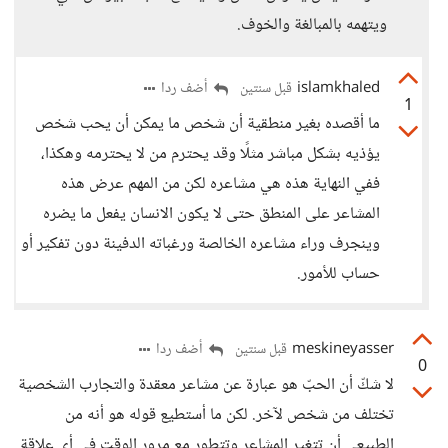
ويتهمه بالمبالغة والخوف.
islamkhaled
أضف ردا
قبل سنتين
1
ما أقصده بغير منطقية أن شخص ما يمكن أن يحب شخص
يؤذيه بشكل مباشر مثلًا وقد يحترم من لا يحترمه وهكذا،
ففي النهاية هذه هي مشاعره لكن من المهم عرض هذه
المشاعر على المنطق حتى لا يكون الانسان يفعل ما يضره
وينجرف وراء مشاعره الخالصة ورغباته الدفينة دون تفكير أو
حساب للأمور.
meskineyasser
أضف ردا
قبل سنتين
0
لا شكّ أن الحبّ هو عبارة عن مشاعر معقدة والتجارب الشخصية
تختلف من شخص لآخر. لكن ما أستطيع قوله هو أنه من
الطبيعي أن تتغير المشاعر وتتطور مع مرور الوقت في أي علاقة.