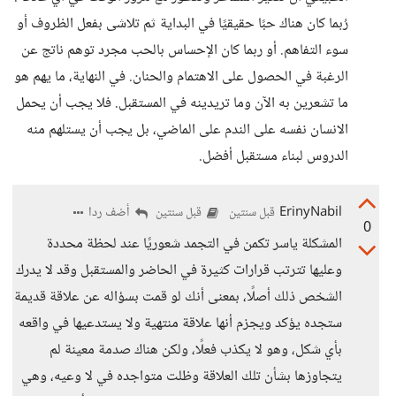
رُبما كان هناك حبًا حقيقيًا في البداية ثم تلاشى بفعل الظروف أو
سوء التفاهم. أو ربما كان الإحساس بالحب مجرد توهم ناتج عن
الرغبة في الحصول على الاهتمام والحنان. في النهاية، ما يهم هو
ما تشعرين به الآن وما تريدينه في المستقبل. فلا يجب أن يحمل
الانسان نفسه على الندم على الماضي، بل يجب أن يستلهم منه
الدروس لبناء مستقبل أفضل.
ErinyNabil
أضف ردا
قبل سنتين
قبل سنتين
0
المشكلة ياسر تكمن في التجمد شعوريًا عند لحظة محددة
وعليها تترتب قرارات كثيرة في الحاضر والمستقبل وقد لا يدرك
الشخص ذلك أصلًا، بمعنى أنك لو قمت بسؤاله عن علاقة قديمة
ستجده يؤكد ويجزم أنها علاقة منتهية ولا يستدعيها في واقعه
بأي شكل، وهو لا يكذب فعلًا، ولكن هناك صدمة معينة لم
يتجاوزها بشأن تلك العلاقة وظلت متواجده في لا وعيه، وهي