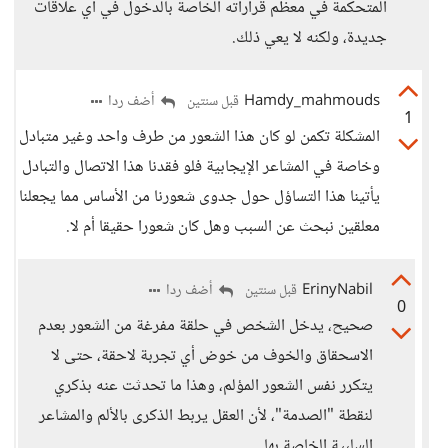
المتحكمة في معظم قراراته الخاصة بالدخول في أي علاقات
جديدة، ولكنه لا يعي ذلك.
Hamdy_mahmouds
أضف ردا
قبل سنتين
1
المشكلة تكمن لو كان هذا الشعور من طرف واحد وغير متبادل
وخاصة في المشاعر الإيجابية فلو فقدنا هذا الاتصال والتبادل
يأتينا هذا التساؤل حول جدوى شعورنا من الأساس مما يجعلنا
معلقين نبحث عن السبب وهل كان شعورا حقيقا أم لا.
ErinyNabil
أضف ردا
قبل سنتين
0
صحيح، يدخل الشخص في حلقة مفرغة من الشعور بعدم
الاسحقاق والخوف من خوض أي تجربة لاحقة، حتى لا
يتكرر نفس الشعور المؤلم، وهذا ما تحدثت عنه بذكري
لنقطة "الصدمة"، لأن العقل يربط الذكرى بالألم والمشاعر
السلبية الخاصة بها.