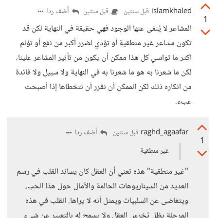
islamkhaled
أضف ردا
قبل سنتين
قبل سنتين
1
المشاعر لا يُنفى عنها الوجود فهي حقيقة في النهاية لكن قد
تكون مشاعر غير منطقية أو تؤدي لضرر أكبر من نفع أو تؤلم
اكثر ما تواسي كل هذا ممكن أن يكون من تأثير المشاعر علينا،
لكن ما شعرنا به هو ما شعرنا به في النهاية ولا سبيل ولا فائدة
من انكاره ذلك لكن الممكن أن نقرر أن نتخطاها إذا أصبحت
عبء.
raghd_agaafar
أضف ردا
قبل سنتين
1
غير منطقية
"غير منطقية" هذه تعني أن العقل كان يساند القلب في رسم
العديد من السيناريوهات الحالمة والآمال حول هذا الحب،
ويتغاضى عن السلبيات ويمثل أنه لا يراها. القلب في هذه
المرحلة يظل يُخرس العقل ولا يسمح له بالتعبير عن شيء