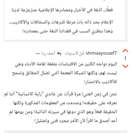
فعلًا،، الثقة في الأخبار ومصادرها الإعلامية متزعزعة لدينا.
الإعلام بحد ذاته بات مرتعًا للترهات والسخافات والأكاذيب،،
وهذا بنظري السبب في فقداننا الثقة حتى بمصادره!
shimaayousef7
أضف ردا
قبل 5 سنوات
1
اليوم نواجه الكثير من الاقتباسات ملفقة لقامة الأدباء وهي
ليست لهم، ولكنها الشبكة المعتمة التي تضلل الحقائق وتسمح
للأكاذيب بالانتشار!
نحن في زمن الفتي! مرة قرأت عن غاندي "راية الانسانية" أننا لم
نعرفه على حقيقته! وصدمت من المعلومات المذكورة ولكنها
الحقيقة فعلاً وهو الذي دونها في سيرته الذاتية! ومن يومها لم
أعد أصدق ما اقرأ لأن الأمر مجرد فتي وتضليل!