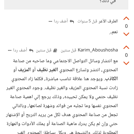
في ذلك؟
الطرف الأغر
أضف ردا
قبل 5 سنوات
0
نعم،﮼
Karim_Aboushosha
أضف ردا
قبل سنتين
قبل سنتين
0
مع انتشار وسائل التواصل الاجتماعي وما صاحبه من صناعة
المحتوي, انتشر وتسارع المحتوي
الغير نظيف
أو
المزيف
أو
الكاذب
. ويوجد هنا علاقة تناسب مباشرة, فكلما زاد المحتوي
زادت نسبة المحتوي المزيف والغير نظيف. وجود المحتوي الغير
نظيف حتمي ولا يمكن تحييده, وذلك يرجع إلي اهمية صناعة
المحتوي نفسها وما تجلبه من فوائد وشهرة لصانعها, وبالتالي
تجعل من صناعة المحتوي هدف لكل من يريد التربح أو الإشتهار
حتي وإن لم يكن يدرك ماهية الصناعة أو يملك الأدوات والمهارة
المطلوبة لذلك. والنتيجة هي وبكل بساطة: المحتوي الغير