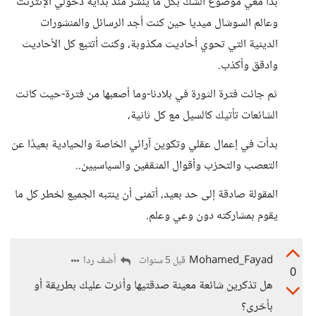
بدأ معي موضوع الشك بكل ما ينشر منذ بداية دخولي الإنترنت
وعالم السوشال ميديا حين كنت أجد الرسائل والمنشورات
الدينية التي تحوي أحاديث مكذوبة، وكنت أتتبع كل الأحاديث
وادقق وأكذب.
ثم جائت فترة الثورة في بلادنا-وما أصعبها من فترة-حيث كانت
الشائعات تأتيك كالسيل مع كل ثانية،
بدأت في إعمال عقلي وتكوين آرائي الخاصة والحيادية بعيدًا عن
التعصب والتحزب وأقوال المثقفين والسياسيين..
المقولة صادقة إلى حد بعيد، أتمنى أن ينتبه الجميع لخطر كل ما
يقوم بمشاركته دون وعي وعلم.
Mohamed_Fayad
أضف ردا
قبل 5 سنوات
0
هل تذكرين شائعة معينة صدقتيها وأثرت عليك بطريقة أو
بأخرى؟