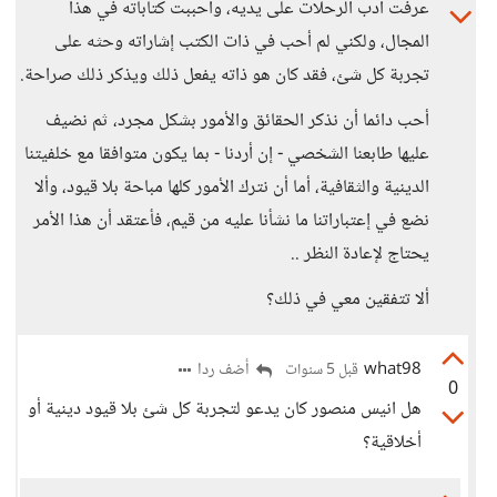
عرفت أدب الرحلات على يديه، وأحببت كتاباته في هذا
المجال، ولكني لم أحب في ذات الكتب إشاراته وحثه على
تجربة كل شئ، فقد كان هو ذاته يفعل ذلك ويذكر ذلك صراحة.
أحب دائما أن نذكر الحقائق والأمور بشكل مجرد، ثم نضيف
عليها طابعنا الشخصي - إن أردنا - بما يكون متوافقا مع خلفيتنا
الدينية والثقافية، أما أن نترك الأمور كلها مباحة بلا قيود، وألا
نضع في إعتباراتنا ما نشأنا عليه من قيم، فأعتقد أن هذا الأمر
يحتاج لإعادة النظر ..
ألا تتفقين معي في ذلك؟
what98
أضف ردا
قبل 5 سنوات
0
هل انيس منصور كان يدعو لتجربة كل شئ بلا قيود دينية أو
أخلاقية؟