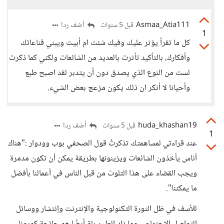
Asmaa_Atia111
أضف ردا
قبل 5 سنوات
1
كل ما تقرأ يؤثر عليك وفيك شئت ام أبيت ويبني قناعاتك
وأفكارك، بالتأكيد تأثرت بالعديد من الشائعات ولكني كما ذكرت
لست من النوع الذي يصدق دون أن يتدبر لقد اصبح طبع
وأحيانا لا أنكر ان ذلك يكون مزعج بعض الشيء.
huda_khashan19
أضف ردا
قبل 5 سنوات
1
عند قراءتي لمساهمتك تذكرتُ قول الصحفي بوب وودوار :"هناك
أناس يأخذون الشائعات ويزينونها بطريقة يمكن أن تكون مدمرة
ويجب القضاء على هذا التلوث من قبل الناس في أعمالنا بأفضل
ما يمكننا".
للأسف في ظل الثورة التكنولوجية والإنترنت وإنتشار ووسائل