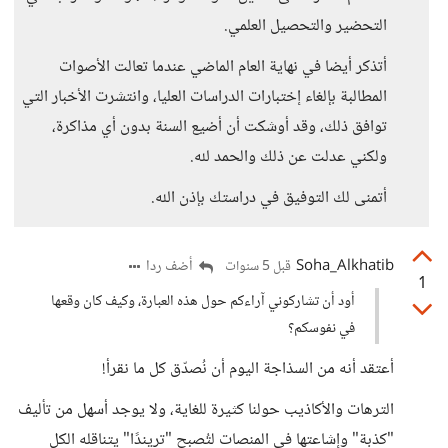
التحضير والتحصيل العلمي.
أتذكر أيضا في نهاية العام الماضي عندما تعالت الأصوات
المطالبة بإلغاء إختبارات الدراسات العليا، وانتشرت الأخبار التي
توافق ذلك، وقد أوشكت أن أضيع السنة بدون أي مذاكرة،
ولكني عدلت عن ذلك والحمد لله.
أتمنى لك التوفيق في دراستك بإذن الله.
Soha_Alkhatib
أضف ردا
قبل 5 سنوات
1
أود أن تشاركوني آراءكم حول هذه العبارة، وكيف كان وقعها
في نفوسكم؟
أعتقد أنه من السذاجة اليوم أن نُصدّق كل ما نقرأ!
الترهات والأكاذيب حولنا كثيرة للغاية، ولا يوجد أسهل من تأليف
"كذبة" وإشاعتها في المنصات لتُصبح "تريندًا" يتناقله الكل