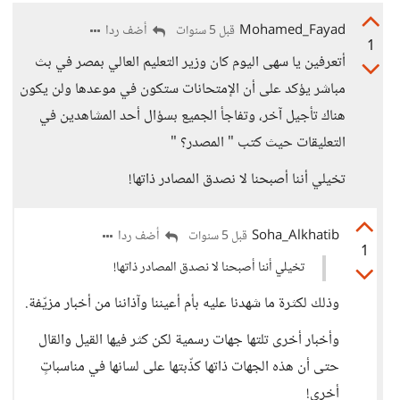
Mohamed_Fayad
أضف ردا
قبل 5 سنوات
1
أتعرفين يا سهى اليوم كان وزير التعليم العالي بمصر في بث
مباشر يؤكد على أن الإمتحانات ستكون في موعدها ولن يكون
هناك تأجيل آخر، وتفاجأ الجميع بسؤال أحد المشاهدين في
التعليقات حيث كتب " المصدر؟ "
تخيلي أننا أصبحنا لا نصدق المصادر ذاتها!
Soha_Alkhatib
أضف ردا
قبل 5 سنوات
1
تخيلي أننا أصبحنا لا نصدق المصادر ذاتها!
وذلك لكثرة ما شهدنا عليه بأم أعيننا وآذاننا من أخبار مزيّفة.
وأخبار أخرى تلتها جهات رسمية لكن كثر فيها القيل والقال
حتى أن هذه الجهات ذاتها كذّبتها على لسانها في مناسباتٍ
أخرى!