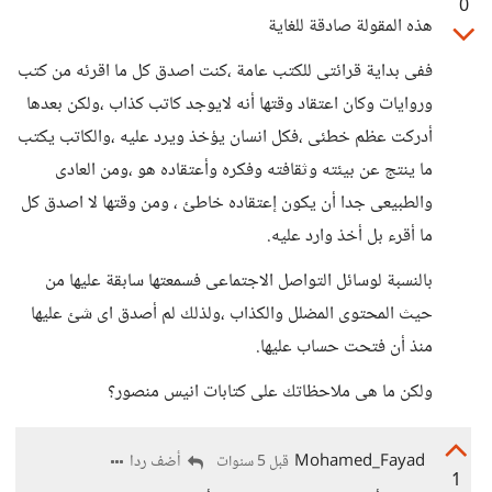
0
هذه المقولة صادقة للغاية
ففى بداية قرائتى للكتب عامة ،كنت اصدق كل ما اقرئه من كتب
وروايات وكان اعتقاد وقتها أنه لايوجد كاتب كذاب ،ولكن بعدها
أدركت عظم خطئى ،فكل انسان يؤخذ ويرد عليه ،والكاتب يكتب
ما ينتج عن بيئته وثقافته وفكره وأعتقاده هو ،ومن العادى
والطبيعى جدا أن يكون إعتقاده خاطئ ، ومن وقتها لا اصدق كل
ما أقرء بل أخذ وارد عليه.
بالنسبة لوسائل التواصل الاجتماعى فسمعتها سابقة عليها من
حيث المحتوى المضلل والكذاب ،ولذلك لم أصدق اى شئ عليها
منذ أن فتحت حساب عليها.
ولكن ما هى ملاحظاتك على كتابات انيس منصور؟
Mohamed_Fayad
أضف ردا
قبل 5 سنوات
1