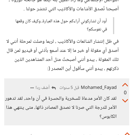
التواصل الإجتماعي وما زاد الطين بلة أيضًا هو جائحة كورونا ،
أصبحنا نُصدق الأشاعات والأكاذيب التي تنتشر حولنا .
أود أن تشاركوني آراءكم حول هذه العبارة، وكيف كان وقعها
في نفوسكم؟
في ظل إنتشار الشائعات والأكاذيب ، لربما وصلت لمرحلة أنني لا
أصدق أي مقولة أو خبر ما إلا عند أسمع بأذني أو فيديو لمن قال
تلك المقولة ، يبدو أنني أصبحتُ مثل أحد المشاهدين الذين
ذكرتهم ، يبدو أنني سأقول أين المصدر (:
Mohamed_Fayad
أضف ردا
قبل 5 سنوات
0
لقد كان الأمر مدعاة للسخرية والحسرة في آن واحد، لقد تدهور
الأمر للدرجة التي صرنا لا نصدق المصادر ذاتها، متى ينتهي هذا
الكابوس؟