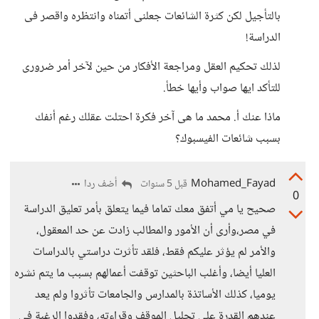
بالتأجيل لكن كثرة الشائعات جعلنى أتمناه وانتظره واقصر فى
الدراسة!
لذلك تحكيم العقل ومراجعة الأفكار من حين لآخر أمر ضرورى
للتأكد ايها صواب وأيها خطأ.
ماذا عنك أ. محمد ما هى آخر فكرة احتلت عقلك رغم أنفك
بسبب شائعات الفيسبوك؟
Mohamed_Fayad
أضف ردا
قبل 5 سنوات
0
صحيح يا مي أتفق معك تماما فيما يتعلق بأمر تعليق الدراسة
في مصر،وأرى أن الأمور والمطالب زادت عن حد المعقول،
والأمر لم يؤثر عليكم فقط، فلقد تأثرت دراستي بالدراسات
العليا أيضا، وأغلب الباحثين توقفت أعمالهم بسبب ما يتم نشره
يوميا، كذلك الأساتذة بالمدارس والجامعات تأثروا ولم يعد
عندهم القدرة على تحليل الموقف وقراءته، وفقدوا الرغبة في