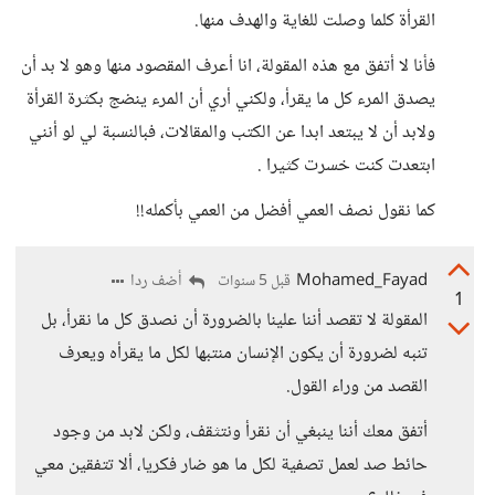
القرأة كلما وصلت للغاية والهدف منها.
فأنا لا أتفق مع هذه المقولة، انا أعرف المقصود منها وهو لا بد أن
يصدق المرء كل ما يقرأ، ولكني أري أن المرء ينضج بكثرة القرأة
ولابد أن لا يبتعد ابدا عن الكتب والمقالات، فبالنسبة لي لو أنني
ابتعدت كنت خسرت كثيرا .
كما نقول نصف العمي أفضل من العمي بأكمله!!
Mohamed_Fayad
أضف ردا
قبل 5 سنوات
1
المقولة لا تقصد أننا علينا بالضرورة أن نصدق كل ما نقرأ، بل
تنبه لضرورة أن يكون الإنسان منتبها لكل ما يقرأه ويعرف
القصد من وراء القول.
أتفق معك أننا ينبغي أن نقرأ ونتثقف، ولكن لابد من وجود
حائط صد لعمل تصفية لكل ما هو ضار فكريا، ألا تتفقين معي