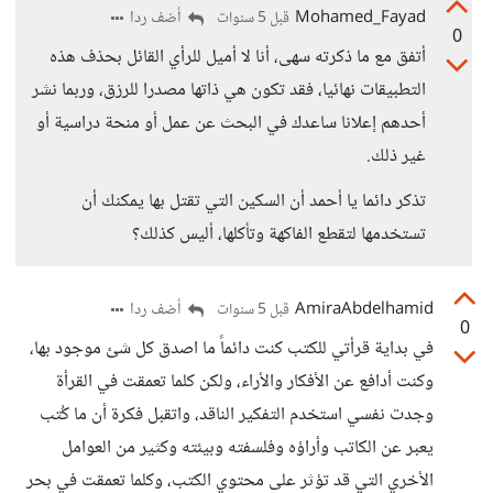
Mohamed_Fayad
أضف ردا
قبل 5 سنوات
0
أتفق مع ما ذكرته سهى، أنا لا أميل للرأي القائل بحذف هذه
التطبيقات نهائيا، فقد تكون هي ذاتها مصدرا للرزق، وربما نشر
أحدهم إعلانا ساعدك في البحث عن عمل أو منحة دراسية أو
غير ذلك.
تذكر دائما يا أحمد أن السكين التي تقتل بها يمكنك أن
تستخدمها لتقطع الفاكهة وتأكلها، أليس كذلك؟
AmiraAbdelhamid
أضف ردا
قبل 5 سنوات
0
في بداية قرأتي للكتب كنت دائماً ما اصدق كل شئ موجود بها،
وكنت أدافع عن الأفكار والأراء، ولكن كلما تعمقت في القرأة
وجدت نفسي استخدم التفكير الناقد، واتقبل فكرة أن ما كُتب
يعبر عن الكاتب وأراؤه وفلسفته وبيئته وكثير من العوامل
الأخري التي قد تؤثر على محتوي الكتب، وكلما تعمقت في بحر