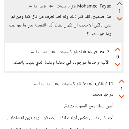
Mohamed_Fayad
أضف ردا
قبل 5 سنوات
1
هذا صحيح، لقد كثر ذلك ولم نعد نعرف من قال كذا ومن لم
يقل، ولكن ألا يجب أن تكون هناك آلية للتمييز بين ما هو غث
وما هو سمين؟
shimaayousef7
أضف ردا
قبل 5 سنوات
0
الآلية وحدها موجودة في بحثنا ويقننا الذي يثبت بالشك.
Asmaa_Atia111
أضف ردا
قبل 5 سنوات
1
مرحبًا محمد
أتفق معك ومع المقولة بشدة.
أجد في نفسي عكس أولئك الذين يصدقون ويتبعون الإشاعات.