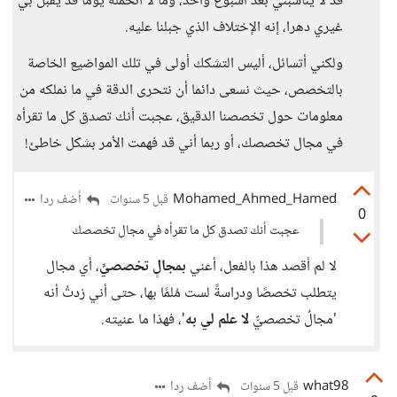
قد لا يناسبني بعد أسبوع واحد، وما لا أتحمله يوما قد يقبل بي
غيري دهرا، إنه الإختلاف الذي جبلنا عليه.
ولكني أتسائل، أليس التشكك أولى في تلك المواضيع الخاصة
بالتخصص، حيث نسعى دائما أن نتحرى الدقة في ما نملكه من
معلومات حول تخصصنا الدقيق، عجبت أنك تصدق كل ما تقرأه
في مجال تخصصك، أو ربما أني قد فهمت الأمر بشكل خاطئ!
Mohamed_Ahmed_Hamed
أضف ردا
قبل 5 سنوات
0
عجبت أنك تصدق كل ما تقرأه في مجال تخصصك
لا لم أقصد هذا بالفعل، أعني
بمجالٍ تخصصيٍّ
، أي مجال
يتطلب تخصصًا ودراسةً لست مُلمًا بها، حتى أني زدتُ أنه
'مجالٌ تخصصيٌّ
لا علم لي به
'، فهذا ما عنيته.
what98
أضف ردا
قبل 5 سنوات