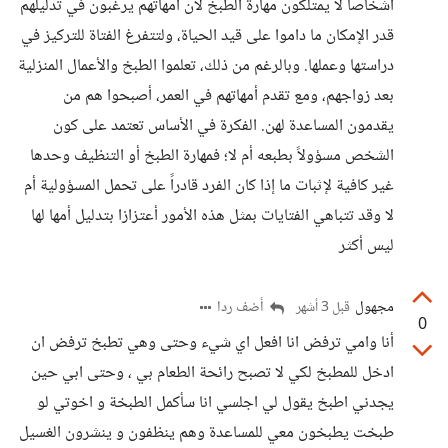
أشخاصاً لا يمتلكون مهارة الطبخ لأن أمهاتهم يرغبون في تدليلهم
قدر الإمكان ما داموا على قيد الحياة، ولتتفرغ الفتاة للتركيز في
دراستها وعملها. وبالرغم من ذلك، تعلموا الطبخ والأعمال المنزلية
بعد زواجهم، ومع تقدم أمهاتهم في العمر، أصبحوا هم من
يقدمون المساعدة لهن. الفكرة في الأساس تعتمد على كون
الشخص مسؤولاً بطبعه أم لا؛ فمهارة الطبخ أو التنظيف وحدها
غير كافية لإثبات ما إذا كان الفرد قادراً على تحمل المسؤولية أم
لا وقد تتباهي الفتايات بمثل هذه الأمور أعتزازا بتدليل أمها لها
ليس أكثر
مجهول
أضف ردا
قبل 3 أشهر
0
أنا وامي ترفض انا افعل اي شيء وحتى وهي تطبخ ترفض ان
ادخل للمطبخ لكي لا تصبح رائحة الطعام بي ، وحتى ابي حين
يجدني اطبخ يقول لي اجلسي انا سأكمل الطبخة و اخوتي لو
طبخت يطبخون معي للمساعدة وهم ينظفون و ينشرون الغسيل