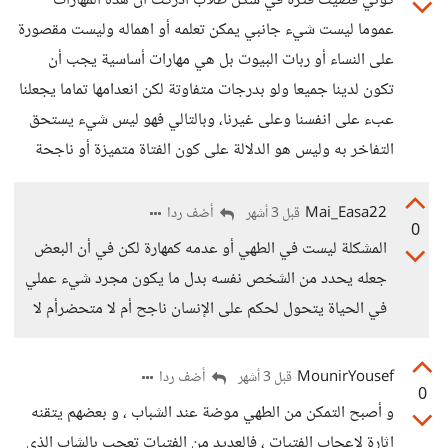
كوني قضيت فترة في سكن طلاب أدركت أن هذه المهارات
عموما ليست شيء جانبي يمكن تعلمه أو اهماله وليست مقصورة
على النساء أو ربات البيوت بل هي مهارات أساسية يجب أن
تكون لدينا جميعا ولو بدرجات متفاوتة لكن انعدامها تماما يجعلنا
عبء على انفسنا وعلى غيرنا، وبالتالي فهو ليس شيء يستحق
التفاخر به وليس هو الدلالة على كون الفتاة متميزة أو ناجحة
Mai_Easa22
أضف ردا
قبل 3 أشهر
0
المشكلة ليست في الطهي أو عدمه كمهارة لكن في أن البعض
جعله يحدد من الشخص نفسه بدل ما يكون مجرد شيء عملي
في الحياة يتحول لحكم على الإنسان ناجح أم لا متحضرأم لا
MounirYousef
أضف ردا
قبل 3 أشهر
0
و أصبح التمكن من الطهي موضة عند الشباب ، و بعضهم يتقنه
إثارة لإعجاب الفتيات ، فالعديد من الفتيات تعجب بالشاب الذي