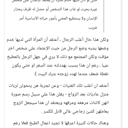
حتى لو كان لديها خدم، فكرة أن يعتمد الإنسان على شخص
غيره بحيث لو غاب هذا الشخص أو حصل له ظرف يحتار
الإنسان ولا يستطيع المضي بأمور حياته الأساسية أمر
غريب.
ولكن هذا حال أغلب الرجال ، أعتقد أن المرأة التي لديها خدم
وضعها يشبه وضع الرجل من حيث الإعتماد علي شخص اخر
مؤقت ولكن المجتمع مع ذلك لا يري في جهل الرجل بالمطبخ
عيبا ، رغم ان هذا يسبب بهددلته عند السفر او حتي يكون
نقطة ضعف عندما تهدد زوجته بترك البيت ):
أعتقد ان اغلب تلك الفتيات - وعن تجربة هن يتحولن لربات
منزل عاديات بعد الزواج - يقلن هذا علي سبيل رسم صورة
انهن كائنات مرهفه ومرفهه ويعتقد ان هذا سيجعل الزوج
يعاملهن كشئ زجاجي غالي قابل للكسر .
وهناك حالات كثيرة اعرفها لا تجيد اعمال الطبخ فعلا رغم