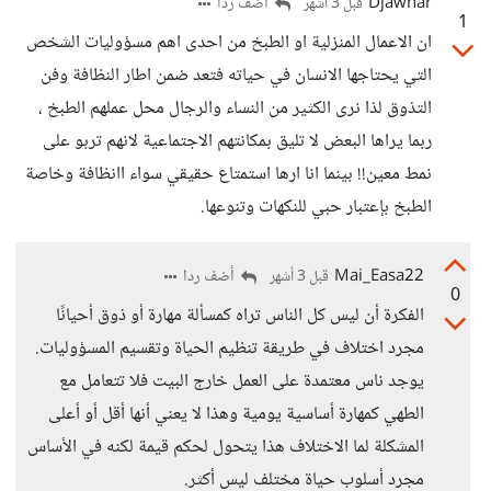
Djawhar
أضف ردا
قبل 3 أشهر
1
ان الاعمال المنزلية او الطبخ من احدى اهم مسؤوليات الشخص
التي يحتاجها الانسان في حياته فتعد ضمن اطار النظافة وفن
التذوق لذا نرى الكثير من النساء والرجال محل عملهم الطبخ ،
ربما يراها البعض لا تليق بمكانتهم الاجتماعية لانهم تربو على
نمط معين!! بينما انا ارها استمتاع حقيقي سواء اانظافة وخاصة
الطبخ بإعتبار حبي للنكهات وتنوعها.
Mai_Easa22
أضف ردا
قبل 3 أشهر
0
الفكرة أن ليس كل الناس تراه كمسألة مهارة أو ذوق أحيانًا
مجرد اختلاف في طريقة تنظيم الحياة وتقسيم المسؤوليات.
يوجد ناس معتمدة على العمل خارج البيت فلا تتعامل مع
الطهي كمهارة أساسية يومية وهذا لا يعني أنها أقل أو أعلى
المشكلة لما الاختلاف هذا يتحول لحكم قيمة لكنه في الأساس
مجرد أسلوب حياة مختلف ليس أكثر.