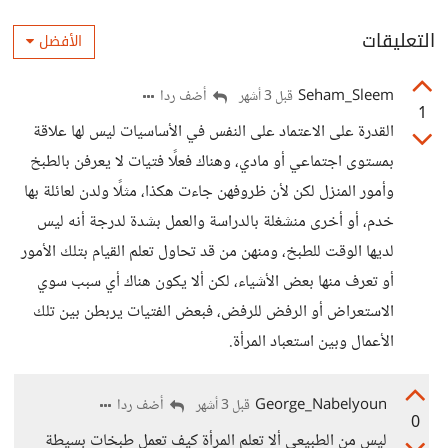
التعليقات
الأفضل
Seham_Sleem
أضف ردا
قبل 3 أشهر
1
القدرة على الاعتماد على النفس في الأساسيات ليس لها علاقة
بمستوى اجتماعي أو مادي، وهناك فعلًا فتيات لا يعرفن بالطبخ
وأمور المنزل لكن لأن ظروفهن جاءت هكذا، مثلًا ولدن لعائلة بها
خدم، أو أخرى منشغلة بالدراسة والعمل بشدة لدرجة أنه ليس
لديها الوقت للطبخ، ومنهن من قد تحاول تعلم القيام بتلك الأمور
أو تعرف منها بعض الأشياء، لكن ألا يكون هناك أي سبب سوي
الاستعراض أو الرفض للرفض، فبعض الفتيات يربطن بين تلك
الأعمال وبين استعباد المرأة.
George_Nabelyoun
أضف ردا
قبل 3 أشهر
0
ليس من الطبيعي ألا تعلم المرأة كيف تعمل طبخات بسيطة