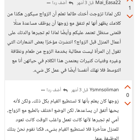
Mai_Easa22
أضف ردا
قبل 3 أشهر
1
لكن لماذا تزوجت أختك طالما تعلم أن الزواج سيكون هكذا من
كلامك يظهر أنها لم تتفق مع زوجها أن يوظف مساعدة مثلًا
فلمتى ستظل تعتمد عليكم وأيضًا لماذا لم تجبرها والدتك على
أعمال المنزل قبل الزواج؟ انتشرت مؤخرًا بعض الشعارات التي
تقول إن المرأة ليست مطالبة بخدمة الزوج من طعام ونظافة
وغيره وفتيات كثيرات يعتمدن هذا الكلام في حياتهن أنا مع
التوسط فلا نهلك أنفسنا أيضًا في عمل كل شيء.
Ysmnsoliman
أضف ردا
قبل 3 أشهر
0
زوجها كان يعلم بأنها لا تستطيع القيام بكل ذلك، ولكن لأنه
يحبها أتفق ان يساعدها، لكن الوضع اختلف بالطبع مع الزواج،
أمي لم تجبرها لأنها كانت تعمل واغلب الوقت كانت تعود
للمنزل متأخرة فلا تستطيع القيام بشيء، فكنا نقوم نحنُ بتلك
الوظيفة عنها.