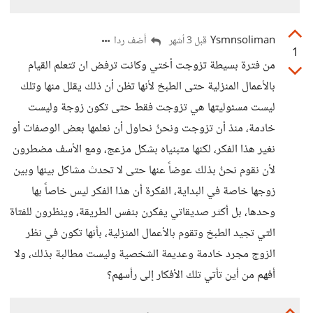
Ysmnsoliman
أضف ردا
قبل 3 أشهر
1
من فترة بسيطة تزوجت أختي وكانت ترفض ان تتعلم القيام
بالأعمال المنزلية حتى الطبخ لأنها تظن أن ذلك يقلل منها وتلك
ليست مسئوليتها هي تزوجت فقط حتى تكون زوجة وليست
خادمة، منذ أن تزوجت ونحنُ نحاول أن نعلمها بعض الوصفات أو
نغير هذا الفكر، لكنها متبنياه بشكل مزعج، ومع الأسف مضطرون
لأن نقوم نحنُ بذلك عوضاً عنها حتى لا تحدث مشاكل بينها وبين
زوجها خاصة في البداية، الفكرة أن هذا الفكر ليس خاصاً بها
وحدها، بل أكثر صديقاتي يفكرن بنفس الطريقة، وينظرون للفتاة
التي تجيد الطبخ وتقوم بالأعمال المنزلية، بأنها تكون في نظر
الزوج مجرد خادمة وعديمة الشخصية وليست مطالبة بذلك، ولا
أفهم من أين تأتي تلك الأفكار إلى رأسهم؟