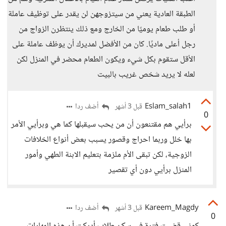
الطبقة العادية يعني من سيتزوجهن لن يقدر على توظيف عاملة
أو طلب طعام يوميًا من الخارج ومع ذلك ينتظرن الزواج من
رجل أعلى ماديًا. كان من الأفضل لمديرك أن يوظف عاملة على
الأقل ستقوم بكل شيء ويكون الطعام محضر في المنزل لكن
لعله لا يريد شخص غريب بالبيت
Eslam_salah1
أضف ردا
قبل 3 أشهر
0
برأيي هم مقتنعون أن من يحب سيقبلها كما هي وبرأيي الأمر
بها خلل وربما احراج وقصور يسبب بعض أنواع الخلافات
الزوجية، لكن تبقى الأم ملزمة بتعليم الابنة الطهي وأمور
المنزل برأيي دون أي تقصير
Kareem_Magdy
أضف ردا
قبل 3 أشهر
0