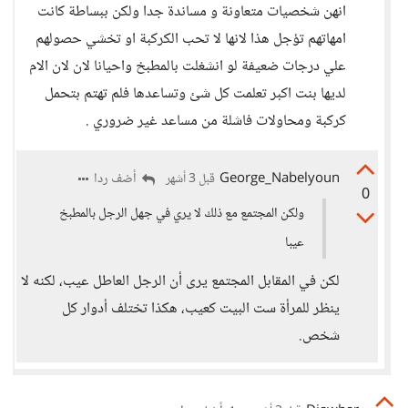
انهن شخصيات متعاونة و مساندة جدا ولكن ببساطة كانت
امهاتهم تؤجل هذا لانها لا تحب الكركبة او تخشي حصولهم
علي درجات ضعيفة لو انشغلت بالمطبخ واحيانا لان لان الام
لديها بنت اكبر تعلمت كل شئ وتساعدها فلم تهتم بتحمل
كركبة ومحاولات فاشلة من مساعد غير ضروري .
George_Nabelyoun
أضف ردا
قبل 3 أشهر
0
ولكن المجتمع مع ذلك لا يري في جهل الرجل بالمطبخ
عيبا
لكن في المقابل المجتمع يرى أن الرجل العاطل عيب، لكنه لا
ينظر للمرأة ست البيت كعيب، هكذا تختلف أدوار كل
شخص.