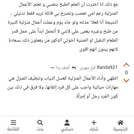
مع ذلك انا اخترت ان اتعلم الطبخ بنفسي و تعلم. الأعمال
المنزلية رغم امي تعصب وتصرخ بي قائلة تريد فقط تدليلي ،
النتيجة أنا فعلا ّ مدلله ولو جاء يوم وعملت أعمال منزلية كثيرة
من طبخ وغيره يغمى علي لانني لا أتحمل ابداً على حمل قدر
الطعام الثقيل او الصنية اخوتي الذكور من يفعلون ذلك بسعادة
لانهم يبنون انهم اقوى
Randa921
أضف ردا
قبل شهرين
0
الطهي وأداء الأعمال المنزلية كغسل الثياب وتنظيف المنزل هي
مهارات حياتية واجب على كل فرد إتقانها، ولا فرق في ذلك بين
كون الفرد رجل أو إمرأة.
الرئيسية
شارك
حسابي
بحث
القائمة