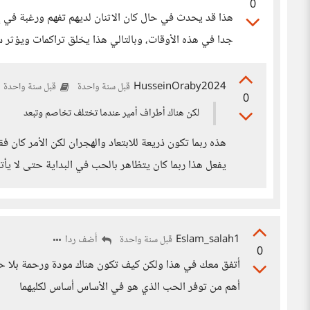
0
هذا قد يحدث في حال كان الاثنان لديهم تفهم ورغبة في إ
جدا في هذه الأوقات، وبالتالي هذا يخلق تراكمات ويؤثر سل
HusseinOraby2024
قبل سنة واحدة
قبل سنة واحدة
0
لكن هناك أطراف أمير عندما تختلف تخاصم وتبعد
هذه ربما تكون ذريعة للابتعاد والهجران لكن الأمر ك
يفعل هذا ربما كان يتظاهر بالحب في البداية حتى لا يأتي 
Eslam_salah1
أضف ردا
قبل سنة واحدة
0
أتفق معك في هذا ولكن كيف تكون هناك مودة ورحمة بلا ح
أهم من توفر الحب الذي هو في الأساس أساس لكليهما