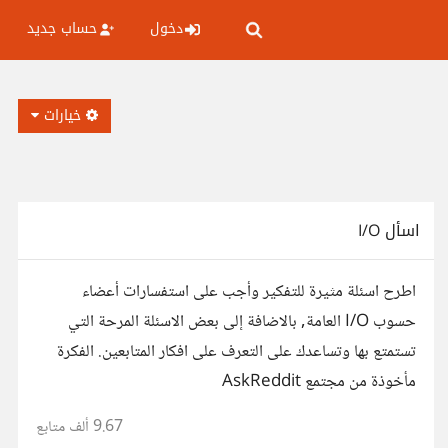
دخول
حساب جديد
خيارات
اسأل I/O
اطرح اسئلة مثيرة للتفكير وأجب على استفسارات أعضاء
حسوب I/O العامة, بالاضافة إلى بعض الاسئلة المرحة التي
تستمتع بها وتساعدك على التعرف على افكار المتابعين. الفكرة
مأخوذة من مجتمع AskReddit
9.67 ألف
متابع