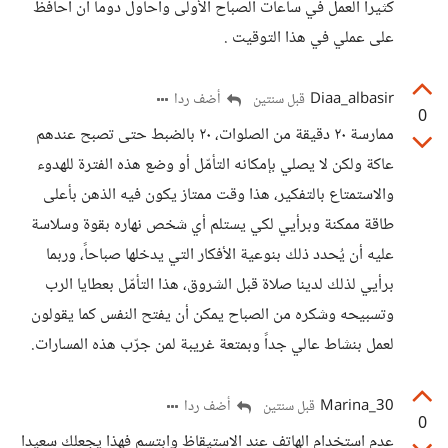
كثيراً العمل في ساعات الصباح الأولى وأحاول دوماً أن أحافظ
على عملي في هذا التوقيت .
Diaa_albasir
أضف ردا
قبل سنتين
0
ممارسة ٢٠ دقيقة من الصلوات، ٢٠ بالضبط حتى تصبح عندهم
عاكة ولكن لا يصلي بإمكانه التأمّل أو وضع هذه الفترة للهدوء
والاستمتاع بالتفكير، هذا وقت ممتاز يكون فيه الذهن بأعلى
طاقة ممكنة وبرأيي لكي يستلم أي شخص نهاره بقوة وسلاسة
عليه أن يُحدد ذلك بنوعية الأفكار التي يدخلها صباحاً، وربما
برأيي لذلك لدينا صلاة قبل الشروق، هذا التأمّل بعطايا الرب
وتسبيحه وشكره من الصباح يمكن أن يفتح النفس كما يقولون
لعمل بنشاط عالي جداً وبمتعة غريبة لمن جرّب هذه المسارات.
Marina_30
أضف ردا
قبل سنتين
0
عدم استخدام الهاتف عند الاستيقاظ وابتسم فهذا يجعلك سعيدا