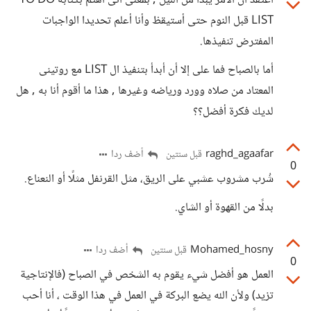
أعتقد أن الامر يبدأ من الليل , بمعنى أنى أهتم بكتابه TO DO
LIST قبل النوم حتى أستيقظ وأنا أعلم تحديدا الواجبات
المفترض تنفيذها.
أما بالصباح فما على إلا أن أبدأ بتنفيذ ال LIST مع روتينى
المعتاد من صلاه وورد ورياضه وغيرها , هذا ما أقوم أنا به , هل
لديك فكرة أفضل؟؟
raghd_agaafar
أضف ردا
قبل سنتين
0
شُرب مشروب عشبي على الريق، مثل القرنفل مثلًا أو النعناع.
بدلًا من القهوة أو الشاي.
Mohamed_hosny
أضف ردا
قبل سنتين
0
العمل هو أفضل شيء يقوم به الشخص في الصباح (فالإنتاجية
تزيد) ولأن الله يضع البركة في العمل في هذا الوقت ، أنا أحب