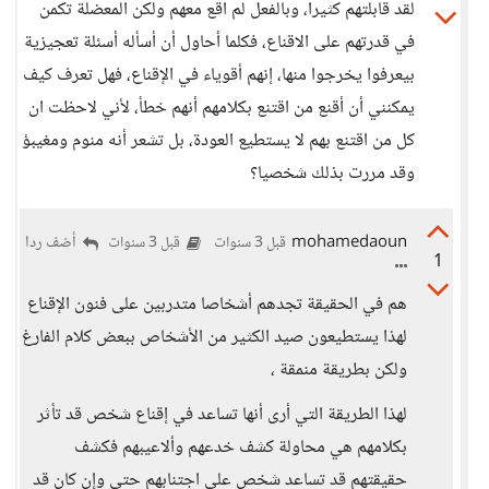
لقد قابلتهم كثيرا، وبالفعل لم اقع معهم ولكن المعضلة تكمن
في قدرتهم على الاقناع، فكلما أحاول أن أسأله أسئلة تعجيزية
بيعرفوا يخرجوا منها، إنهم أقوياء في الإقناع، فهل تعرف كيف
يمكنني أن أقنع من اقتنع بكلامهم أنهم خطأ، لأني لاحظت ان
كل من اقتنع بهم لا يستطيع العودة، بل تشعر أنه منوم ومغيبؤ
وقد مررت بذلك شخصيا؟
mohamedaoun
أضف ردا
قبل 3 سنوات
قبل 3 سنوات
1
هم في الحقيقة تجدهم أشخاصا متدربين على فنون الإقناع
لهذا يستطيعون صيد الكثير من الأشخاص ببعض كلام الفارغ
ولكن بطريقة منمقة ،
لهذا الطريقة التي أرى أنها تساعد في إقناع شخص قد تأثر
بكلامهم هي محاولة كشف خدعهم وألاعيبهم فكشف
حقيقتهم قد تساعد شخص على اجتنابهم حتى وإن كان قد