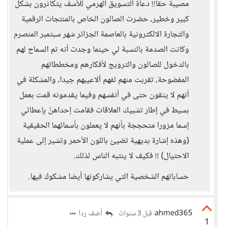
مصيبة حقا!! دعاة التسويق الهرمي للأسف يتكاثرون بشكل
كبير وخطير، حضرت الصالون الخاص بالمنتجات الرقمية
والتجارة الالكترونية بالعاصمة الجزائر شهر سبتمبر المنصرم
وكانت الصدمة بالنسبة لي حينما وجدت أنه تم السماح لهم
بالدخول للصالون والترويج لأفكارهم ومخططاتهم
المفضوحة، تقربت منهم لفهم ألاعيبهم جيدا، والمشكلة في
أنهم لا يثقون حتى في أنفسهم وفيما يقدمونه قمت بعمل
بسيط في إطار تشبيك العلاقات فقامت إحداهنّ بإعطائي
إسما مزورا متحججة بأنهم لا يعملون بأسمائهما الحقيقية
(وهذه إشارة بديهية تضيئ باللون الأحمر وتشير إلى عملية
الاحتيال) !! فكيف لا ينتبه الناس لذلك.
حساباتهم الشخصية التي يشاركونها أيضا مشكوك فيها.
ahmed365
أضف ردا
قبل 3 سنوات
1