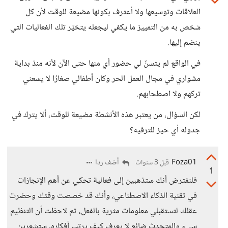
العلاقات وتوسيعها ولا أعترف بكونها مضيعة للوقت لأن كل
شخص به من التمييز ما يكفي ليجعله يتخيّر تلك الفعاليات التي
ينضم إليها.
في الواقع لم يتسنّ لي حضور أي منها حتى الآن لأنه منذ بداية
مشواري في مجال العمل الحر وكان أطفالي صغارًا لا يسعني
تركهم ولا اصطحابهم.
لكن السؤال، من يعتبر هذه الأنشطة مضيعة للوقت، ألا يترك في
جدوله أي حيز للترفيه؟
Foza01
أضف ردا
قبل 3 سنوات
1
فلنفترض أنك ستذهبين إلى فعالية تحكي عن أهم الإنجازات
في تقنية الذكاء الاصطناعي، وأنك قد خصصت وقتك وحضرت
عقلك لتستقبلي معلومات مثرية بالفعل، ثم لاحظت أن التنظيم
سيء والمتحدث ضائع لا يعرف كيف يرتب أفكاره، ستشعرين