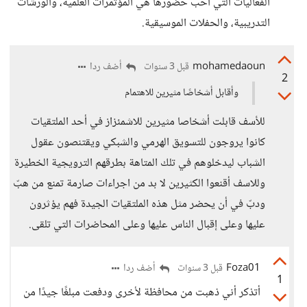
الفعاليات التي أحب حضورها هي المؤتمرات العلمية، والورشات
التدريبية، والحفلات الموسيقية.
mohamedaoun
أضف ردا
قبل 3 سنوات
2
وأقابل أشخاصًا مثيرين للاهتمام
للأسف قابلت أشخاصا مثيرين للاشمئزاز في أحد الملتقيات
كانوا يروجون للتسويق الهرمي والشبكي ويقتنصون عقول
الشباب ليدخلوهم في تلك المتاهة بطرقهم الترويجية الخطيرة
وللاسف أقنعوا الكثيرين لا بد من اجراءات صارمة تمنع من هبّ
ودبّ في أن يحضر مثل هذه الملتقيات الجيدة فهم يؤثرون
عليها وعلى إقبال الناس عليها وعلى المحاضرات التي تلقى.
Foza01
أضف ردا
قبل 3 سنوات
1
أتذكر أني ذهبت من محافظة لأخرى ودفعت مبلغًا جيدًا من