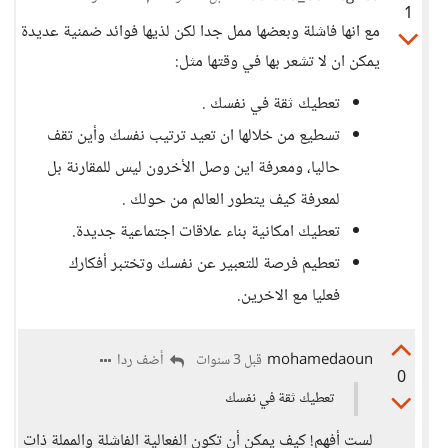
1
مع انها فاشلة وبعضها ممل جدا لكن لذيها فوائد ضمنية عديدة
يمكن ان لا تشعر بها في وقتها مثل:
تعطيك ثقة في نفسك .
تسطيع من خلالها ان تعيد ترتيب نفسك وأين تقف
حاليا، ومعرفة اين وصل الأخرون ليس للمقارنة بل
لمعرفة كيف يتطور العالم من حولك .
تعطيك امكانية بناء علاقات اجتماعية جديدة.
تعطيم فرصة للتعبير عن نفسك وتختبر أفكارك
فعليا مع الاخرين.
mohamedaoun
أضف ردا
قبل 3 سنوات
0
تعطيك ثقة في نفسك
لست أفهم! كيف يمكن أن تكون الفعالية الفاشلة والمملة ذات