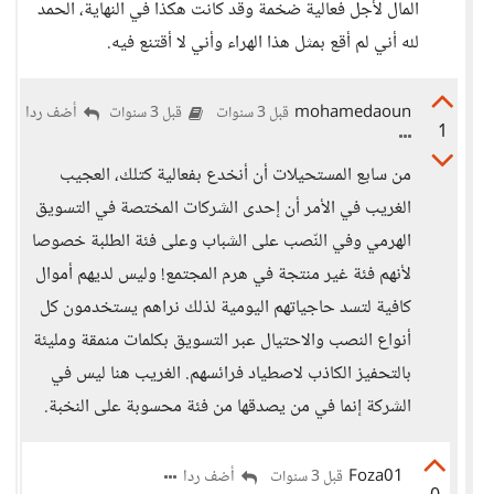
المال لأجل فعالية ضخمة وقد كانت هكذا في النهاية، الحمد
لله أني لم أقع بمثل هذا الهراء وأني لا أقتنع فيه.
mohamedaoun
أضف ردا
قبل 3 سنوات
قبل 3 سنوات
1
من سابع المستحيلات أن أنخدع بفعالية كتلك، العجيب
الغريب في الأمر أن إحدى الشركات المختصة في التسويق
الهرمي وفي النّصب على الشباب وعلى فئة الطلبة خصوصا
لأنهم فئة غير منتجة في هرم المجتمع! وليس لديهم أموال
كافية لتسد حاجياتهم اليومية لذلك نراهم يستخدمون كل
أنواع النصب والاحتيال عبر التسويق بكلمات منمقة ومليئة
بالتحفيز الكاذب لاصطياد فرائسهم. الغريب هنا ليس في
الشركة إنما في من يصدقها من فئة محسوبة على النخبة.
Foza01
أضف ردا
قبل 3 سنوات