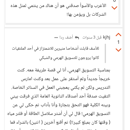
0
الأغرب والأسوأ صدقني هو أن هناك من ينتمي لمثل هذه
الشركات بل ويؤمن بها!
kjhj
أضف ردا
قبل 3 سنوات
1
للأسف قابلت أشخاصا مثيرين للاشمئزاز في أحد الملتقيات
كانوا يروجون للتسويق الهرمي والشبكي
بمناسبة التسويق الهرمي، أنا لي قصة طريفة معه. كنت
خريجاً جديداً ولم أستقر على عمل بعد وكنت امارس
التدريس ولكن لم يكني يعجبني العمل في السناتر الخاصة.
التقيت صدفةً أحد أصدقاء الثانوية العامة الذي فرقت بيني
وبينه الكلية فهو التحق بتجارة وأنا بآداب ثم حكى لي عن
التسويق الهرمي! قال لي أن أشتر سلاسل الطاقة أو فلتر مياه
( وقتها كان بمبلغ كبير!!) ثم أقنع آخرين ( اثنين) بالشراء فما