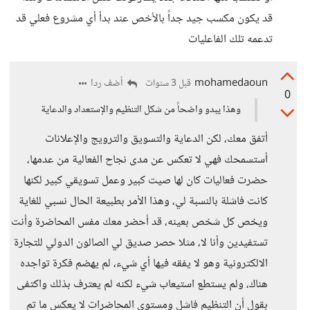
قد يكون مكسب جيد جداً بالأخص عند بدأ أي مشروع فعلي قد
تدعمه تلك الفاعليات
mohamedaoun
أضف ردا
قبل 3 سنوات
0
وهذا يبدو واضحاً من شكل التنظيم والإستعداد والدعاية
أتفق معك، لكن الدعاية والتسويق والترويج والإعلانات
أستسمحك فهي لا تعكس عن مدى نجاح الفعالية من عدمها،
حضرت فعاليات كان لها صيت كبير وعمل تسويقي كبير لكنها
كانت فاشلة بالنسبة لي، وهذا الأمر بطبيعة الحال نسبي للغاية
ويخص كل شخص بعينه، قد أحضر معك مفس المحاضرة وأنت
تستفيدين وأنا لا، مثلا حصر صديق لي الصالون الدولي للتجارة
الالكترونية وهو لا يفقه فيها أي شيء، لم يهضم فكرة تواجده
هناك، ولم يستطع استيعاب شيء لكنه لم يعترف بذلك واكتفى
بقول أن التنظيم فاشل ومستوى المحاضرات لا يعكس ما تم