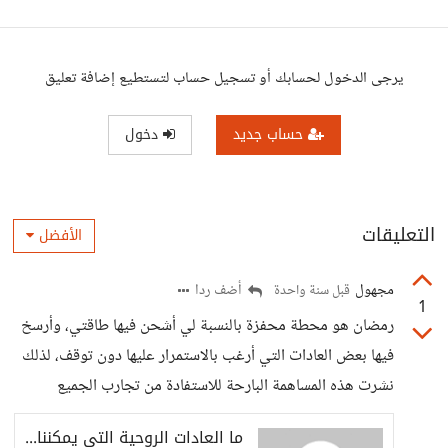
يرجى الدخول لحسابك أو تسجيل حساب لتستطيع إضافة تعليق
حساب جديد
دخول
التعليقات
الأفضل
مجهول
أضف ردا
قبل سنة واحدة
1
رمضان هو محطة محفزة بالنسبة لي أشحن فيها طاقتي، وأرسخ
فيها بعض العادات التي أرغب بالاستمرار عليها دون توقف، لذلك
نشرت هذه المساهمة البارحة للاستفادة من تجارب الجميع
ما العادات الروحية التي يمكننا تطويرها في رمضان واستدامتها بعده؟ - حسوب I/O