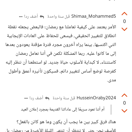
Shimaa_Mohammed5
أضف ردا
قبل سنة واحدة
0
الأمر يعتمد على كيفية تعاملنا مع رمضان؛ فالبعض يجعله نقطة
انطلاق للتغيير الحقيقي، فيسعى للحفاظ على العادات الإيجابية
التي اكتسبها، بينما يراه آخرون مجرد فترة مؤقتة يعودون بعدها
إلى ما كانوا عليه. ربما المشكلة تكمن في أننا نعامل رمضان
كاستثناء، لا كبداية لأسلوب حياة جديد. لو استطعنا أن ننظر إليه
كفرصة لوضع أساس لتغيير دائم، فسيكون تأثيره أعمق وأطول
مدى.
HusseinOraby2024
أضف ردا
قبل سنة واحدة
0
أم أننا نعود سريعًا إلى عاداتنا القديمة بمجرد إعلان العيد
هناك فرق كبير بين ما يجب أن يكون وما هو كائن بالفعل؟
للأسف نحن حتى لا ننتظر أن تنتهي الليلة الأخيرة من رمضان بل