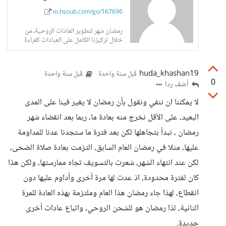
io.hsoub.com/go/167696
رمضان شهر لتطوير العادات الروحية، من
خلال تركيزنا الكامل على العبادات كقراءة
القرآن والذكر والالتزام بالصلاة
huda_khashan19
قبل سنة واحدة
قبل سنة واحدة
0
أضف ردا
لا يمكننا ان ننفي ونقول بأن رمضان لا يغير فينا على المدى
البعيد، على الأقل نخرج منه بعادة ما، ربما بعد انقضاء شهر
رمضان ، نبدأ بتجاهلها لكن بعد فترة ما ستجدنا عدنا للمداومة
عليها، مثلا في رمضان العام السابق، التزمت بعادة صلاة الضحى،
لكن عند انتهاء الشهر، شعرت بالتسويف تجاه ممارستها، ولكن هذا
كان لفترة محدودة، اذ عدت لها مرة أخرى وأداوم عليها دون
انقطاع، لهذا جاء رمضان هذا العام وملتزمة بهذه العادة للمرة
الثانية، لذا رمضان هو للشحن الروحي، واتباع عادات أخرى
جديدة.