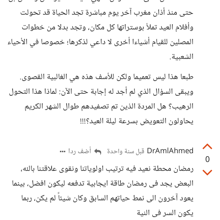
حتى منذ أذان مغرب آخر يوم مباشرة تجد الحياة قد تحولت
وأفلام العيد تملأ بوستراتها كل مكان، وتجد بدلا من خطوات
المصلين للقيام أشياءا أخرى لا داعي لذكرها؛ خصوصا في الأحياء
الشعبية.
طبعا هذا ليس تعميما ولكن للأسف هذه هي الغالبية القصوى.
ويبقى السؤال الذي لم أجد له إجابة حتى الآن: لماذا هذا التحول
الرهيب؟ هل المردة الذين تم تصفيدهم طوال الشهر الكريم
يحاولون التعويض بسرعة ليلة العيد؟!!!
DrAmlAhmed
أضف ردا
قبل سنة واحدة
0
رمضان محطة نعيد فيه ترتيب اولوياتنا ونقوى علاقتنا بالله،
البعض يجد فى رمضان طاقة ايجابية تدفعه ليكون افضل، بينما
يعود آخرون الى نمط حياتهم السابق وكان شيئاً لم يكن، ربما
يكون السر فى النية