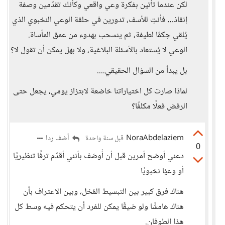
لكن عندما تأتين بفكرة وعي واقعي وكأنك تقدّمين وصفة
إنقاذ… فأنتِ للأسف، تدورين في حلقة الوعي النخبوي الذي
يُلقي حِكمًا لطيفة، ثم ينسحب بهدوء من عمق المأساة.
الوعي لا يُستعاد بالأسئلة البلاغية، ولا بهل يمكن أن تقول لا؟
بل يبدأ من السؤال الحقيقي....
لماذا صارت كل اختياراتنا خاضعة لابتزاز يومي، يجعل حتى
الرفض فعلًا مكلفًا؟
NoraAbdelaziem
أضف ردا
قبل سنة واحدة
0
دعني أوضح أمرين قبل أن أُوصَف بأنني أقدّم ترفًا تنظيريًا
أو وعيًا نخبويًا
هناك فرق كبير بين التبسيط المُخل، وبين الاعتراف بأن
هناك هامشًا ولو ضيقًا يمكن للفرد أن يتحكم فيه وسط كل
هذا الطوفان.