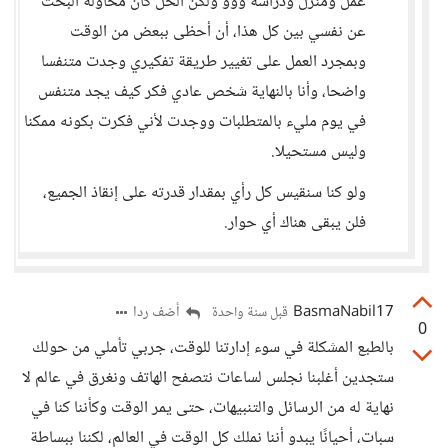
عمل ومنزل ودراسة ووو ولكن الحل كان محاولة البحث
عن نفسي بين كل هذا، أن أحظى ببعض من الوقت
وبمجرد العمل على تغيير طريقة تفكيري وجدت متنفسا
واضحا، وأنا بالنهاية شخص عادي فكر كيف يجد متنفس
في يوم مليء بالمتطلبات ووجدت لأني فكرت بكونه ممكنا
وليس مستحيلا.
ولو كنا سنقيس كل رأي بمقدار قدرته على إنقاذ الجميع،
فلن يبقى هناك أي حوار.
BasmaNabil17
أضف ردا
قبل سنة واحدة
0
بالطبع المشكلة في سوء إدارتنا للوقت، جربي تأملي من حولك
ستجدين أغلبنا نجلس لساعات نتصفح الهاتف ونغرق في عالم لا
نهاية له من الرسائل والتنبيهات، حتى يمر الوقت وكأننا كنا في
سبات، أحيانًا يبدو أننا نملك كل الوقت في العالم، لكننا ببساطة