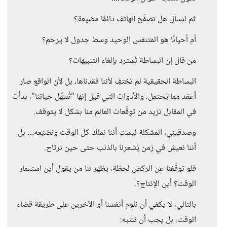
ثم لنسأل هل تصفّح الهاتف دائمًا مضيعة؟
أم أحيانًا هو المتنفس الوحيد وسط جدول لا يرحم؟
مَن قال إن البساطة تُسترد بإلغاء التنبيهات؟
البساطة الحقيقية لم تختفِ لأننا فقدناها، بل لأن الواقع صار
أعقد مما يُحتمل، والأدوات التي قيل إنها "تُسهّل حياتنا"، بدأت
في المقابل تزيد من توقّعات العالم منا بشكل لا يتوقف.
وصدقيني، المشكلة ليست أننا نملك كل الوقت ونضيّعه… بل
أننا نعيش في زمن يُشعرنا بالذنب حتى حين نرتاح.
فلو توقّفنا عن الركض لحظة، يظهر لنا من يقول أين استثمار
الوقت؟ أين الإنتاج؟.
بالتالي، لا يكفي أن نلوم أنفسنا أو الآخرين على طريقة قضاء
الوقت، بل يجب أن ننتبه: