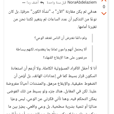
NoraAbdelaziem
أضف ردا
قبل سنة واحدة
0
هدفي لم يكن مقارنة "الآن" بـ "نشأة الكون" حرفيًا، بل كان
نوعًا من التذكير أن عدد الساعات لم يتغير لكننا نحن من
تغيّرنا أمامها.
ولمَ دائمًا نفترض أن الناس تفتقد الوعي؟
ألا يحتمل أنهم واعون تمامًا بما يفقدونه، لكنهم ببساطة
مرغمون على هذا الإيقاع المُنهك؟
أنا لا أحمّل الأفراد المسؤولية الكاملة، ولا أزعم أن استعادة
السكون قرار بسيط كما في إعدادات الهاتف، بل أؤمن أن
الضغوط حقيقية، والإيقاع مرهق، والمشتتات أحيانًا مفروضة
علينا. لكن في المقابل، هناك جزء ولو بسيط من تلك الفوضى
يمكن التحكم فيه، وهنا تأتي فكرتي عن الوعي، ليس وعيًا
مثاليًا أو تنمية بشرية سطحية، بل وعي واقعي، يميّز بين ما