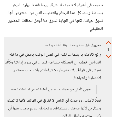
نضيعه في أشياء لا تضيف لنا شيئًا، وربما فقدنا مهارة العيش
ببساطة وسط كل هذا الزحام والتقنيات التي من المفترض أنها
تسهل حياتنا، لكنها في النهاية تسرق منا أجمل لحظات الحضور
الحقيقي.
مجهول
أضف ردا
قبل سنة واحدة
1
رائع كلامك يا بسمة… لكنه في نفس الوقت يحمل في داخله
افتراض خطير أن المشكلة ببساطة فينا… في سوء إدارتنا وكأننا
نعيش في فراغ، بلا ضغوط، بلا توقعات، بلا سحب مستمر
لأعصابنا وانتباهنا.
جربي تأملي من حولك ستجدين أغلبنا نجلس لساعات نتصف
فعلًا تأملت، ووجدت أن الناس لا تغرق في الهاتف لأنها لا تملك
وعيًا، بل لأنها مرهقة، مستنزفة، ومُحاطة بعالم يطلب منها أن
تكون منتجة طوال الوقت....