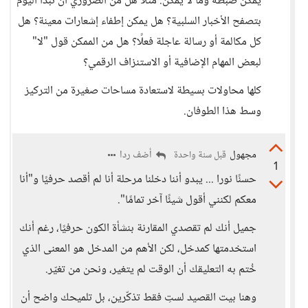
يمكن ضبطه وما لا يمكن. مثلًا هل من الضروري أن نبدأ اليوم
بتصفح الأخبار السلبية؟ هل يمكن إطفاء إشعارات معينة؟ هل
كل مكالمة أو رسالة عاجلة فعلًا؟ هل من الممكن قول "لا"
لبعض المهام الإضافية أو الاستنزاف الرقمي؟
كلها محاولات بسيطة لاستعادة مساحات صغيرة من التركيز
وسط هذا الطوفان.
مجهول
أضف ردا
قبل سنة واحدة
1
حسنًا نورا ... يبدو أننا دخلنا مرحلة أنا لم أقصد حرفيًا و"أنا
معكم لكنني أقول شيئًا آخر تمامًا".
جميل أنك لم تقصدي المقارنة بنشأة الكون حرفيًا، رغم أنك
استخدمتها كمدخل، لكن الأهم من المدخل هو المعنى الذي
خُتم به التعليقك أن الوقت لم يتغير، ونحن من تغيّر.
وهنا بيت القصيد لستِ فقط تذكّرين، بل تلميحك واضح أن