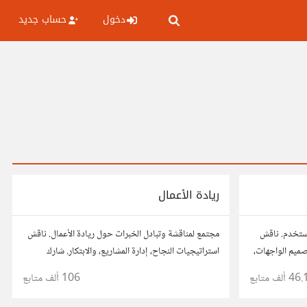
دخول
حساب جديد
ريادة الأعمال
مستخدم. ناقش
مجتمع لمناقشة وتبادل الخبرات حول ريادة الأعمال. ناقش
صميم الواجهات،
استراتيجيات النجاح، إدارة المشاريع، والابتكار. شارك
، وتواصل مع
أفكارك، قصص نجاحك، وأسئلتك، وتواصل مع رواد أعمال
46. ألف
متابع
106 ألف
متابع
مستخدم.
آخرين لتطوير مشروعاتك.