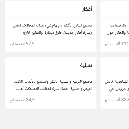
أفكار
، والاجتماعية
مجتمع لتبادل الأفكار والإلهام في مختلف المجالات. ناقش
 والأفكار حول
وشارك أفكار جديدة، حلول مبتكرة، والتفكير خارج
الصندوق. شارك بمقترحاتك وأسئلتك، وتواصل مع مفكرين
111 ألف
متابع
97.5 ألف
متابع
آخرين.
تسلية
 الشخصية. ناقش
مجتمع للترفيه والتسلية. ناقش واستمتع بالألعاب، النكت،
والدروس التي
الميمز، والتسلية العامة. شارك لحظاتك المضحكة، ألعابك
د من قصصهم
المفضلة، وتفاعل مع أعضاء آخرين يبحثون عن المتعة
88. ألف
متابع
84.3 ألف
متابع
والمرح.