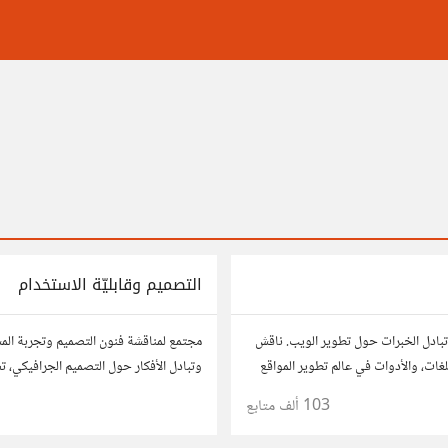
التصميم وقابليّة الاستخدام
بادل الخبرات حول تطوير الويب. ناقش
مجتمع لمناقشة فنون التصميم وتجربة ال
لغات، والأدوات في عالم تطوير المواقع
وتبادل الأفكار حول التصميم الجرافيكي، ت
 مشاريعك، اسأل عن نصائح، وتعاون مع
وقابلية الاستخدام. شارك أفكارك وأسئلتك
103 ألف
متابع
1
وهواة.
مصممين ومتخصصين في تحسين تجربة ال