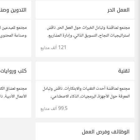
العمل الحر
التدوين وصنا
مجتمع لمناقشة وتبادل الخبرات حول العمل الحر. ناقش
مجتمع للمبدعين ل
استراتيجيات النجاح، التسويق الذاتي، وإدارة المشاريع.
وصناعة المحتوى. 
شارك قصصك، نصائحك، وأسئلتك، وتواصل مع محترفين
محركات البحث، وإ
121 ألف
متابع
في مختلف المجالات.
أفكارك وأسئلتك، 
تقنية
كتب وروايات
مجتمع لمناقشة أحدث التقنيات والابتكارات. ناقش وتبادل
مجتمع لعشاق الكت
المعرفة حول الأجهزة، البرمجيات، الذكاء الاصطناعي،
الأعمال الأدبية.
والأمن السيبراني. شارك أفكارك، نصائحك، وأسئلتك،
الروايات، ومشاركة
99.5 ألف
متابع
وتواصل مع محبي التقنية والمتخصصين.
نصائحك، وأسئلتك،
الوظائف وفرص العمل