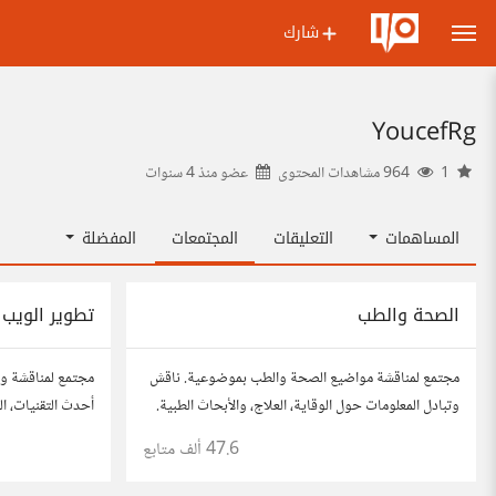
شارك
YoucefRg
1
964 مشاهدات المحتوى
عضو منذ
4 سنوات
المساهمات
التعليقات
المجتمعات
المفضلة
الصحة والطب
تطوير الويب
مجتمع لمناقشة مواضيع الصحة والطب بموضوعية. ناقش
مجتمع لمناقشة وت
وتبادل المعلومات حول الوقاية، العلاج، والأبحاث الطبية.
أحدث التقنيات، ال
شارك مقالاتك، نصائحك، وأسئلتك، وتواصل مع أشخاص
والتطبيقات. شارك
47.6 ألف
متابع
مهتمين بالصحة.
مطورين محترفين 