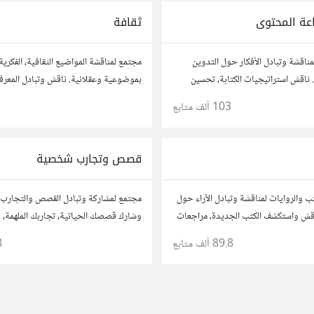
عة المحتوى
ثقافة
مناقشة وتبادل الأفكار حول التدوين
مجتمع لمناقشة المواضيع الثقافية، الفكرية
ناقش استراتيجيات الكتابة، تحسين
بموضوعية وعقلانية. ناقش وتبادل المعرفة
نتاج المحتوى المرئي والمسموع. شارك
الأدب، الفنون، الموسيقى، والعادات.
103 ألف
متابع
وتواصل مع كتّاب ومبدعين آخرين.
قصص وتجارب شخصية
ب والروايات لمناقشة وتبادل الآراء حول
مجتمع لمشاركة وتبادل القصص والتجارب
 ناقش واستكشف الكتب الجديدة، مراجعات
وشارك قصصك الحياتية، تجاربك الملهمة، 
 توصيات القراءة. شارك أفكارك،
تعلمتها. شارك تجاربك مع الآخرين، واستف
89.8 ألف
متابع
8
 وتواصل مع قراء آخرين.
لتوسيع آفاقك.