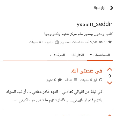
الرئيسية
yassin_seddir
كاتب ومدون ومدير عام مركز تقنية وتكنولوجيا
9
9.58 ألف مشاهدات المحتوى
عضو منذ
4 سنوات
المساهمات
التعليقات
المجتمعات
في صحبتي آية.
0
قبل 4 سنوات
ثقافة
0 تعليق
في ليلة من الليالي كعادتي... النوم غادر مقلتي ... أراقب السواد
يلتهم فنجان قهوتي... والألغاز تلتهم ما تبقى من ذاكرتي ...
السكون يخيم على المكان …أطفالي في غرفتهم نيام ...والوحشة