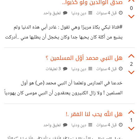
لا يؤنسها سوى صوت القرآن... دخلتْ فجأة …!! لا أدرى كيف أو
صدق الوالدين ولو كذبوا..
0
متى …! هالة من النور تحيط بها ...جعلتني لا أقوى على رؤية
قبل 4 سنوات
دين ودنيا
تعليق واحد
ملامحها ... أروع من الروعة... وأجمل من الجمال ... لا ينقصها
#فتاة تبكي بكاءً مريرًا وهي تقول : غادر أبي هذه الدنيا ولم
شيء من الكمال. - قلت لها مستغربا: لقد فاجأتني ...!! من أنت...؟
يشبع من أكلة كان يحبها جدا وكان يخجل أن يطلبها مني ..أدركت
ومن تكونين...؟ -
الآن أني كنت أنانية جدا بسبب إنشغالي الدائم بنفسي .. #اثنان
من الأبناء توفي والدهم وعند لحظة الوداع صاروا يقبِّلون أقدامه
هل النبي محمد أوّل المسلمين ؟
2
ويمسحون بها على وجوههم التي غطتها دموع الندم والحزن …
قبل 4 سنوات
دين ودنيا
3 تعليقات
جاءهم في المنام قائلا : ما أحسن هذا لو كان في حياتي ..!!
خدعنا في المدارس وتعلمنا أن النبي محمد (ص) هو أول
#شاب عند نهاية كل شهر يحمل كيسا محملا بالهدايا ويدخل إلى
المسلمين ! ولا زال الكثيرون يعتقدون أن النبي موسى كان يهودياً
دار المسنين
! وأن عيسى كان مسيحيا ! والبعض يظن أن النبي إبراهيم هو
أول المسلمين ! والحقيقة غير ذلك لمن لا يعرفها … رسولنا الكريم
هل الله يحب لنا الفقر .!
1
محمد ليس أول المسلمين. فمن عاشوا من قبله كانوا أيضًا
قبل 4 سنوات
دين ودنيا
تعليق واحد
مسلمين، 🔸تدبر_القرآن_الكريم : {إِنَّ الدِّينَ عِنْدَ اللَّهِ الإِسْلاَمُ}