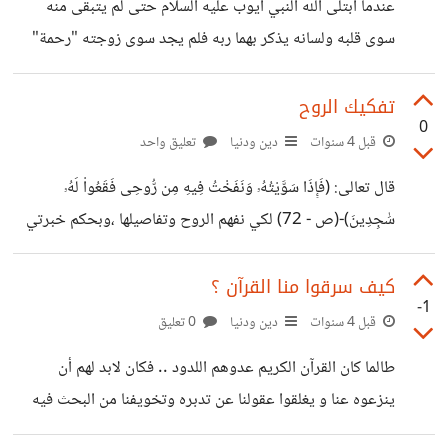
عندما ابتلى الله النبي أيوب عليه السلام حتى لم يتبقى منه
السُّبُلَ فَتَفَرَّقَ بِكُمْ عَن سَبِيلِهِ ۚ ذَٰلِكُمْ وَصَّاكُم بِهِ
سوى قلبه ولسانه يذكر بهما ربه فلم يجد سوى زوجته "رحمة"
وعندما كان نبي الله محمد شابا يتيما فقيرا امنت به "خديجة"
... و عندما كان ابراهيم الخليل مطرودا كانت "سارة" رفيق
تفكيك الروح
0
رحلته ... وعندما جاء موسى الى البئر هاربا من بطش فرعون
قبل 4 سنوات
دين ودنيا
تعليق واحد
رأت فيه "صفورة" رجلا امينا فأخبرت أباها عنه فزوجه إياها..
قال تعالى: (فَإِذَا سَوَّيْتُهُۥ وَنَفَخْتُ فِيهِ مِن رُّوحِى فَقَعُواْ لَهُۥ
ولولا هؤلاء العظيمات العفيفات ما كان لأزواجهم عبور صحراء
سَٰجِدِينَ)-(ص - 72) لكي نفهم الروح وتفاصيلها ،وبحكم خبرتي
الوحدة بدونهم .. -فزوجة أيوب خدمت الناس وكانت تطبخ
الطويلة في مجال هندسة الكمبيوتر قمت باسقاط كلمة (نفخ)
على (تنصيب او تثبيت)بلغة الكمبيوتر = (install) بعد مقارنة
كيف سرقوا منا القرآن ؟
-1
الجسم البشري مع جهاز الكمبيوتر نستطيع ان نقترب لمعنى
قبل 4 سنوات
دين ودنيا
0 تعليق
الروح. - الكمبيوتر كالإنسان يحتوي على عقل وذاكرة ومكونات
طالما كان القرآن الكريم عدوهم اللدود .. فكان لابد لهم أن
مادية ( أعضاء) .. - عندما نضع او ننصب نظام التشغيل ( setup
ينزعوه عنا و يغلقوا عقولنا عن تدبره وتخويفنا من البحث فيه
OS) في ذاكرة الكمبيوتر سوف يعمل ويقوم بوظائفه ،وعند مسح
لتحقيق غايتهم .. انتهجوا طرقا ملتوية وحيل شيطانية آتت أكلها
هذا النظام