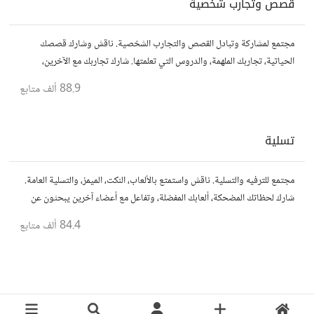
قصص وتجارب شخصية
مجتمع لمشاركة وتبادل القصص والتجارب الشخصية. ناقش وشارك قصصك
الحياتية، تجاربك الملهمة، والدروس التي تعلمتها. شارك تجاربك مع الآخرين،
واستفد من قصصهم لتوسيع آفاقك.
88.9 ألف
متابع
تسلية
مجتمع للترفيه والتسلية. ناقش واستمتع بالألعاب، النكت، الميمز، والتسلية العامة.
شارك لحظاتك المضحكة، ألعابك المفضلة، وتفاعل مع أعضاء آخرين يبحثون عن
المتعة والمرح.
84.4 ألف
متابع