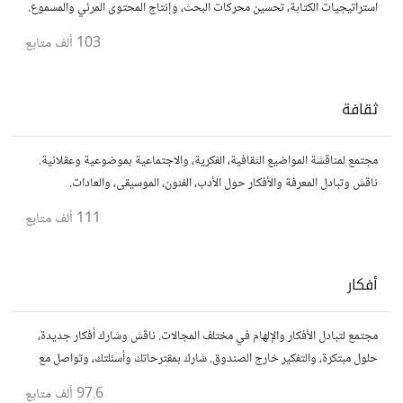
استراتيجيات الكتابة، تحسين محركات البحث، وإنتاج المحتوى المرئي والمسموع.
شارك أفكارك وأسئلتك، وتواصل مع كتّاب ومبدعين آخرين.
103 ألف
متابع
ثقافة
مجتمع لمناقشة المواضيع الثقافية، الفكرية، والاجتماعية بموضوعية وعقلانية.
ناقش وتبادل المعرفة والأفكار حول الأدب، الفنون، الموسيقى، والعادات.
111 ألف
متابع
أفكار
مجتمع لتبادل الأفكار والإلهام في مختلف المجالات. ناقش وشارك أفكار جديدة،
حلول مبتكرة، والتفكير خارج الصندوق. شارك بمقترحاتك وأسئلتك، وتواصل مع
مفكرين آخرين.
97.6 ألف
متابع