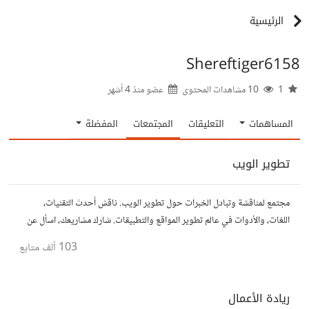
الرئيسية
Shereftiger6158
1
10 مشاهدات المحتوى
عضو منذ
4 أشهر
المساهمات
التعليقات
المجتمعات
المفضلة
تطوير الويب
مجتمع لمناقشة وتبادل الخبرات حول تطوير الويب. ناقش أحدث التقنيات،
اللغات، والأدوات في عالم تطوير المواقع والتطبيقات. شارك مشاريعك، اسأل عن
نصائح، وتعاون مع مطورين محترفين وهواة.
103 ألف
متابع
ريادة الأعمال