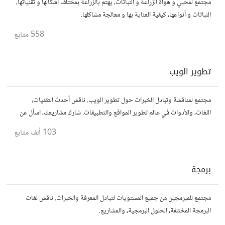
مجتمع لمحبي و هواة الزراعة و النباتات، يهتم بالزراعة بمختلف أشكالها و تقنياتها،
النباتات و أنواعها، كيفية العناية بها و معالجة مشاكلها.
558
متابع
تطوير الويب
مجتمع لمناقشة وتبادل الخبرات حول تطوير الويب. ناقش أحدث التقنيات،
اللغات، والأدوات في عالم تطوير المواقع والتطبيقات. شارك مشاريعك، اسأل عن
نصائح، وتعاون مع مطورين محترفين وهواة.
103 ألف
متابع
برمجة
مجتمع للمبرمجين من جميع المستويات لتبادل المعرفة والخبرات. ناقش لغات
البرمجة المختلفة، الحلول البرمجية، والمشاريع.