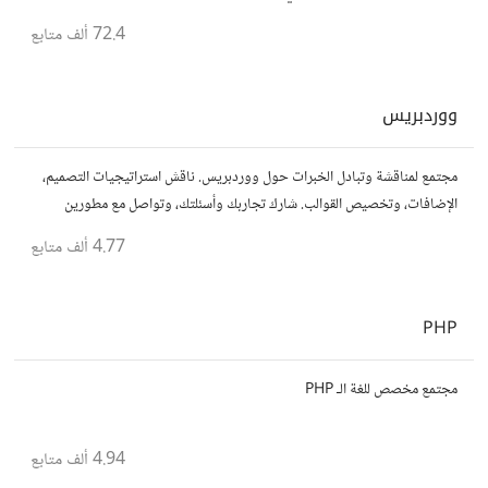
مباشر للموقع..المجتمع خاص بالمواقع فقط
72.4 ألف
متابع
ووردبريس
مجتمع لمناقشة وتبادل الخبرات حول ووردبريس. ناقش استراتيجيات التصميم،
الإضافات، وتخصيص القوالب. شارك تجاربك وأسئلتك، وتواصل مع مطورين
ومصممين آخرين.
4.77 ألف
متابع
PHP
مجتمع مخصص للغة الـ PHP
4.94 ألف
متابع