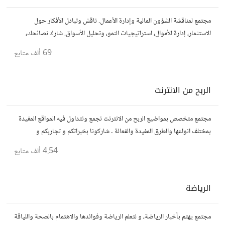
مجتمع لمناقشة الشؤون المالية وإدارة الأعمال. ناقش وتبادل الأفكار حول
الاستثمار، إدارة الأموال، استراتيجيات النمو، وتحليل الأسواق. شارك نصائحك،
تجاربك، وأسئلتك، وتواصل مع محترفين ورجال أعمال آخرين.
69 ألف
متابع
الربح من الانترنت
مجتمع متخصص بمواضيع الربح من الانترنت نجمع ونتداول فيه المواقع المفيدة
بمختلف انواعها والطرق المفيدة والفعالة . شاركونا بخبراتكم و تجاربكم و
استفساراتكم و أرائكم.
4.54 ألف
متابع
الرياضة
مجتمع يهتم بأخبار الرياضة، و لتعلم الرياضة وفوائدها والاهتمام بالصحة واللياقة