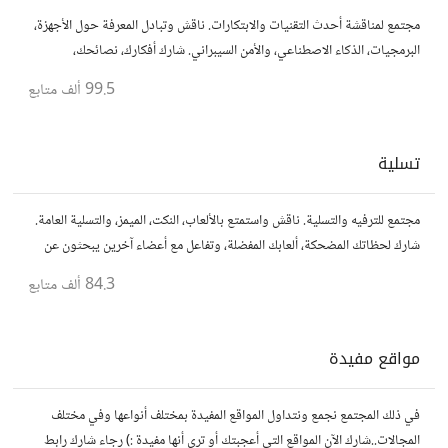
مجتمع لمناقشة أحدث التقنيات والابتكارات. ناقش وتبادل المعرفة حول الأجهزة،
البرمجيات، الذكاء الاصطناعي، والأمن السيبراني. شارك أفكارك، نصائحك،
وأسئلتك، وتواصل مع محبي التقنية والمتخصصين.
99.5 ألف
متابع
تسلية
مجتمع للترفيه والتسلية. ناقش واستمتع بالألعاب، النكت، الميمز، والتسلية العامة.
شارك لحظاتك المضحكة، ألعابك المفضلة، وتفاعل مع أعضاء آخرين يبحثون عن
المتعة والمرح.
84.3 ألف
متابع
مواقع مفيدة
في ذلك المجتمع نجمع ونتداول المواقع المفيدة بمختلف أنواعها وفي مختلف
المجالات..شارك الآن المواقع التي أعجبتك أو ترى أنها مفيدة :) رجاء شارك رابط