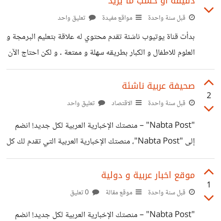
دقيقة أو حسب ما يريد
خدمة لتوصيل البقالة في نفس اليوم من الطلب و تطلق منتجات
خاصة بها و احتاج للاستثمار في الشركة مقابل إن يأخذ المستثمر
قبل سنة واحدة
مواقع مفيدة
تعليق واحد
10% من الأسهم أو علي حسب المال الذي سيستثمر به
بدأت قناة يوتيوب ناشئة تقدم محتوي له علاقة بتعليم البرمجة و
العلوم للاطفال و الكبار بطريقه سهلة و ممتعة . و لكن احتاج الآن
الي متطوع يصور فيديو قصير يشرح فيه اساسيات البرمجة أو
اساسيات الاردوينو مجاناً في مقابل وضع اسم قناته في الفيديو
صحيفة عربية ناشئة
2
ليستمر الفيديو إن شاء الله في التسويق لقناته و جعله يصل
قبل سنة واحدة
الاقتصاد
تعليق واحد
لجمهور أكبر
"Nabta Post" – منصتك الإخبارية العربية لكل جديد! انضم
إلى "Nabta Post"، منصتك الإخبارية العربية التي تقدم لك كل
ما هو جديد في عالم الصحة، الجمال، الطبيعة، والفضاء! استمتع
بمحتوى شهري مميز يواكب أحدث التوجهات والأبحاث. لا تفوت
موقع اخبار عربية و دولية
1
الفرصة وابقَ دائمًا في المقدمة مع "Nabta Post". تابعنا الآن!
قبل سنة واحدة
موقع مقالة
0 تعليق
وكن جزءًا من مجتمعنا المتطلع إلى المستقبل! اضغط على كل
"Nabta Post" – منصتك الإخبارية العربية لكل جديد! انضم
الرابط و ستجد كلمة فتح لمتابعة قناتنا الإخبارية و الحصول علي