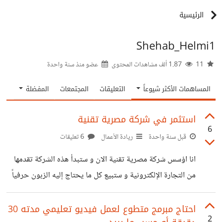
الرئيسية
Shehab_Helmi1
11
1.87 ألف مشاهدات المحتوى
عضو منذ
سنة واحدة
المساهمات الأكثر شيوعاً
التعليقات
المجتمعات
المفضلة
استثمر في شركة مصرية تقنية
6
قبل سنة واحدة
ريادة الأعمال
6 تعليقات
انا اؤسس شركة مصرية تقنية الان و ستبدأ هذه الشركة تقدمها
من التجارة الإلكترونية و ستبيع كل ما يحتاج إليه الزبون حرفياً
وبعد ذلك ستطلق الشركة خدمة مشاهدة افلام و مسلسلات مقابل
اشتراك شهري او سنربح من الإعلانات و بعد ذلك ستطلق الشركة
احتاج مبرمج متطوع لعمل فيديو تعليمي مدته 30
2