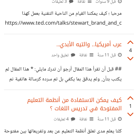
الأنترنت يشمل تقديم حصص بعضها مجاني وبعضها مدفوع مع
قبل 9 سنوات
ثقافة
3 تعليقات
إمكانية إتاحة التواصل بين الأساتذة والطلاب أونلاين . رابط
مرحبا ؛ كيف يمكننا القيام من الناحية التقنية بعمل كهذا
القوالب : http://themeforest.net/search?
https://www.ted.com/talks/stewart_brand_and_c
utf8=%E2%9C%93&term=LMS أفيدونا :)
hris_anderson_mammoths_resurrected_geoengi
neering_and_other_thoughts_from_a_futurist/tra
عرب أمريكيا.. والتيه الأبدي..
4
nscript بحيث يكون كلام المحاضر يظهر مع النص بشكل تلقائي
قبل 11 سنةً
ثقافة
تعليق واحد
بحيث لو ضغطت على أي جملة في النص أجد الكلام قد تحول
## قبل أن تقرأ هذا المقال أرجو أن تدرك مايلي: * هذا المقال لم
تلقائيا إلى نفس النقطة . جرب بنفسك من الرابط . أرجو ممن
يكتب بتأن ٍ ولم يدقق بما يكفي بل تم سرده كرسالة هاتفية ثم
لديه فكرة عن الموضوع أن يساعدني في فهم الطريقة المعتمدة
نشرها هنا .. * لقد اتخذت هذا القرار بنشر كل الأفكار قبل ساعة
في إعداد مثل هذه ... شكرا
من نشر هذا المقال بعد ما ضاع هاتفي الثاني وضاعت كل
كيف يمكن الاستفادة من أنظمة التعليم
1
المفتوحة في تدريس اللغات ؟
مذكراتي ويومياتي وملاحظاتي وللمرة الثالثة أقع في نفس
المشكلة بعد ضياع الهاتف وفقد معلومات الكمبيور .. لقد فقدت
قبل 11 سنةً
ثقافة
4 تعليقات
كثيرا من ملاحظاتي ومقالاتي التي كنت أحتفظ بها لنفسي ؛
كلنا يعلم مدى تعلق أنظمة التعليم عن بعد وتفريعاتها بين مفتوحة