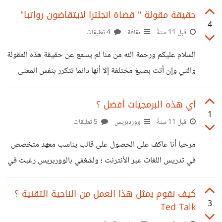
في إعداد مثل هذه ... شكرا
المجانية ؛ حينها كانت هناك مدونات "جيران" وكنت أحد
حقيقة مقولة " قضاة انجلترا لايتقاضون رواتبا"
4
مستخدميها .. بغرض الهواية فقط لاشيء آخر .. في العام 2010
قبل 11 سنةً
ثقافة
4 تعليقات
بدأت أفكر بشكل جدي في الربح من الأنترنت وبدأت أكثف
السلام عليكم ورحمة الله من منا لم يسمع عن حقيقة هذه المقولة
القراءة وكل ما قرأت أصبت بموجة اكتئاب بسبب المقالات العربية
والتي وإن أتت بصيغ مختلفة إلا أنها دائما تتكرر بنفس المعنى
المتضاربة .. هذه مشرقة وهذه مغربة .. الفكرة نتائجها
وهي "أن قضاة أنجلترا العظمى لايتقاضون رواتبهم ؛ أو أن
القاضي الأعلى (قاضي القاة ) لايتقاضى راتبا معينا وإنما له حق
أي هذه البرمجيات أفضل ؟
1
أخذ مايريد من خزينة الدولة .. بحثت عن هذا الموضوع ومن
قبل 11 سنةً
ووردبريس
5 تعليقات
عدة مصادر لم أجد مايوثقه لا في هذه الحقبة ولا في الحِقب
مرحبا أنا عاكف على الحصول على قالب يناسب معهد متخصص
التاريخية التي قبلها ؛ رغم أني سمعت مرة في حضوري لأحدى
في تدريس اللغات عبر الأنترنت ؛ ولشغفي بالووربريس رغبت في
المحاضرات في
أن لا أستخدم أية برمجية لا تعتمد على الووربريس . لذلك
حصلت على هذه القوالب وأرغب في شراء أحدها فأيها تقترحون
كيف نقوم بمثل هذا العمل من الناحية التقنية ؟
3
Ted Talk
علي َ ولماذا ؟؟ ##المشروع: عبارة عن مشروع لتدريس اللغة عبر