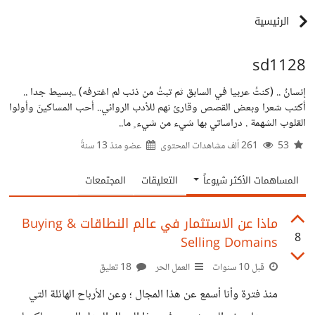
الرئيسية
sd1128
إنسانٌ .. (كنتُ عربيا في السابق ثم تبتُ من ذنب لم اغترفه) ..بسيط جدا ..
أكتب شعرا وبعض القصص وقارئ نهم للأدب الروائي.. أحب المساكينَ وأولوا
القلوب الشهمة . دراساتي بها شيء من شيء ٍ ما..
53
261 ألف مشاهدات المحتوى
عضو منذ
13 سنةً
المساهمات الأكثر شيوعاً
التعليقات
المجتمعات
ماذا عن الاستثمار في عالم النطاقات Buying &
8
Selling Domains
قبل 10 سنوات
العمل الحر
18 تعليق
منذ فترة وأنا أسمع عن هذا المجال ؛ وعن الأرباح الهائلة التي