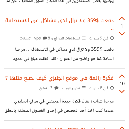
يجنيها بعض المستثمرين في هذا المجال السهل الممتنع . لكن لم
أخض غمار التجربة إلا في أواخر 2012 عندما اشتريت مجموعة
نطاقات لهذا الهدف فقط (شراء لإعادة البيع ). لكن للأسف لم
دفعت $359 ولا تزال لدي مشاكل في الاستضافة
1
..
أتلقى عرضا واحدا إلا في العام 2016 وصلني عرض لأحد
النطاقات ورفضت العرض على الفور لأن قيمته دون المبلغ الذي
قبل 9 سنوات
استضافات المواقع و vps
8 تعليقات
أنفقته كاملا في ذات النطاق . ماعلينا ..! اليوم وبعد مطالعاتي
دفعت $359 ولا تزال لدي مشاكل في الاستضافة .. مرحبا
لعالم النطاقات وشاهدت كيف بيعتْ
السادة كما هو واضح من العنوان ؛ لقد أنفقت مبلغ في حدود
360 دولارا وإلى هذه اللحظة لاتزال لدي مشاكل . لدي صديق
يمتلك سيرفر وقد منحني مساحة وضعت عليها بعض المواقع
فكرة رائعة في موقع انجليزي كيف نصنع مثلها ؟
10
والتجارب ؛ ولكن منذ فترة صرت أرغب في شراء استضافة ؛ من
قبل 8 سنوات
تطوير الويب
13 تعليق
خلال معاملاتي مع جودادي في الدومينات اشتريت استضافة
مرحبا شباب ؛ هناك فكرة جيدة أعجبتني في موقع انجليزي
منهم . أول عرض أخذته استضافة ب 12 دولار ! ولكن لموقع
عندما كنت آخذ أحد الحصص في إحدى الفصول المتعلقة بالنطق
واحد ؛ ثم اشتريت هذا العرض
والتقديم الأكاديمي بالانجليزية في إحدى الجامعات الامريكية .