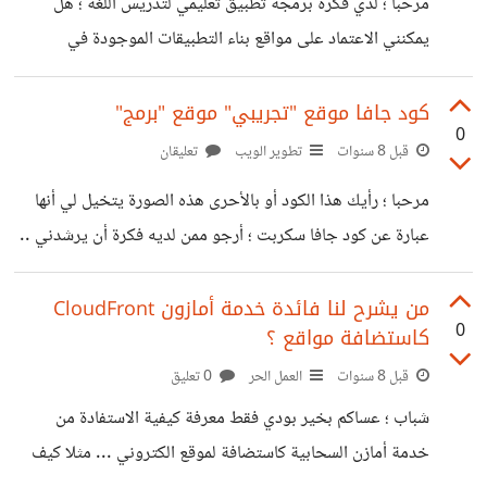
مرحبا ؛ لدي فكرة برمجة تطبيق تعليمي لتدريس اللغة ؛ هل
يمكنني الاعتماد على مواقع بناء التطبيقات الموجودة في
الانترنت والتي تتيح لك بناء تطبيقك دون الحاجة إلى برمجة
معينة ؟ علما أني لا أمتلك الخبرة الكافية لبرمجة تطبيق كهذا
كود جافا موقع "تجريبي" موقع "برمج"
0
ولكن لدي هذا المشروع ومصر على تنفيذه . السؤال : بما
قبل 8 سنوات
تطوير الويب
تعليقان
تنصحونني به ؟ هل لابد من أن أكون مبرمجا أو لدي مبرج ثقة
مرحبا ؛ رأيك هذا الكود أو بالأحرى هذه الصورة يتخيل لي أنها
لبناء تطبيقاتي ؟ أم أن الاعتماد على المواقع الأخرى كاف علما أن
عبارة عن كود جافا سكربت ؛ أرجو ممن لديه فكرة أن يرشدني ..
التطبيق قد يكون مربحا
أرغب في وضع طريقة مشابهة لمشروع لدي فكيف يمكنني ذلك
وكيف يمكنني بالأحرى الحصول على الكود لتظهر الصورة تماما
من يشرح لنا فائدة خدمة أمازون CloudFront
0
كاستضافة مواقع ؟
كما في هذه الصور:
http://www.openscreenshot.com/H1FqPrJ_M
قبل 8 سنوات
العمل الحر
0 تعليق
http://www.openscreenshot.com/H1FqPrJ_M
شباب ؛ عساكم بخير بودي فقط معرفة كيفية الاستفادة من
شكرا
خدمة أمازن السحابية كاستضافة لموقع الكتروني ... مثلا كيف