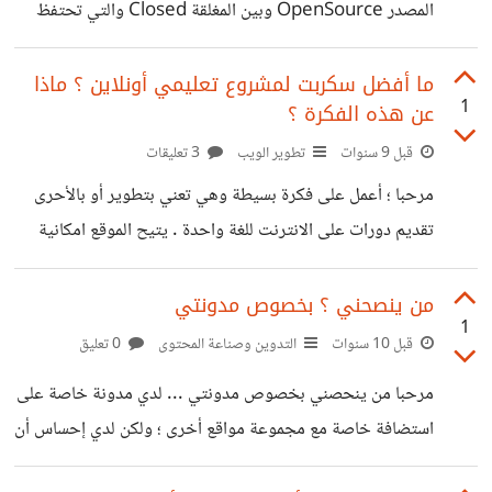
ولكن
المصدر OpenSource وبين المغلقة Closed والتي تحتفظ
شركات بعينها بحقوق منح تراخيصها بشكل سنوي ... ولعل أكثر
تلك الأنظة المفتوحة هو نظام: MOODLE Atutor Ilias لكن
ما أفضل سكربت لمشروع تعليمي أونلاين ؟ ماذا
1
عن هذه الفكرة ؟
سؤالي الشخصي هنا هو كيف نطوع هذه الأنظمة لتصبح أنظمة
قادرة على تعليم اللغة بشكل تفاعلي ؟ مثلا موقع duolingo
قبل 9 سنوات
تطوير الويب
3 تعليقات
نموذجا ؟ وهل هذه أنظمة مخصصة أصلا لمثل هذه الحالات ؟
مرحبا ؛ أعمل على فكرة بسيطة وهي تعني بتطوير أو بالأحرى
أريد ردودا عِلمية من وقع التجربة أو المعرفة ..
تقديم دورات على الانترنت للغة واحدة . يتيح الموقع امكانية
التفاعل بين الطلاب وبينهم وبين الاساتذة إضافة إلى امكانية
التواصل المباشر بين الاستاذ وطلابه . ولكن بقيت مشكلة وهي
من ينصحني ؟ بخصوص مدونتي
1
أني لا أعر ف السكربت الذي ينبغي الاعتماد عليه أولا وثانيا
قبل 10 سنوات
التدوين وصناعة المحتوى
0 تعليق
الاعتماد على ووربريس فيه غرر حيث تخضع هذه لتحديثات
مرحبا من ينحصني بخصوص مدونتي ... لدي مدونة خاصة على
مستمرة وقد تفقد بعض خصائص القالب ...! المهم تعرفون
استضافة خاصة مع مجموعة مواقع أخرى ؛ ولكن لدي إحساس أن
أكاديمية حسوب؛ موقع كوسيرا .. وغيرهم .. في رأيهم أي
بعض ما أكتبه فيها قد لايروق لبعض المشاغبيين وربما أجدها
السكربات