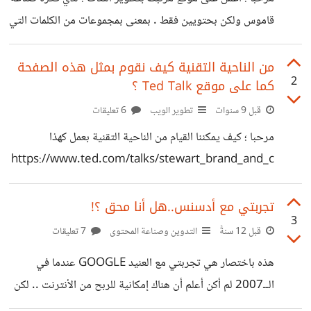
التواصل مع شركة الاتسضافة . شخصيا لا أعرف ماهي هذه
قاموس ولكن بحتويين فقط . بمعنى بمجموعات من الكلمات التي
الشركة كل ما اعرفه صديقي الذي اعطاني هذا الركن وارفع
يتعرف عليها الطالب أو الباحث خلال فترة دراسته في السنوات
الاربع أو الخمس . كيف يمكنني ذلك ؟ وهل هناك إضافة أو
من الناحية التقنية كيف نقوم بمثل هذه الصفحة
2
كما على موقع Ted Talk ؟
سكربت يدعم الفكرة على مواقع تعتمد على ووربريس ؟ وكيف
يمكن الاستفادة من فكرة " البحث " في ووبربريس بحيث تضع
قبل 9 سنوات
تطوير الويب
6 تعليقات
قائمة بالكلمات التي يمكن البحث فيها ؟ أنتظر أفكاركم
مرحبا ؛ كيف يمكننا القيام من الناحية التقنية بعمل كهذا
واقتراحاتكم ... وشكرا
https://www.ted.com/talks/stewart_brand_and_c
hris_anderson_mammoths_resurrected_geoengi
neering_and_other_thoughts_from_a_futurist/tra
تجربتي مع أدسنس..هل أنا محق ؟!
3
nscript بحيث يكون كلام المحاضر يظهر مع النص بشكل تلقائي
قبل 12 سنةً
التدوين وصناعة المحتوى
7 تعليقات
بحيث لو ضغطت على أي جملة في النص أجد الكلام قد تحول
هذه باختصار هي تجربتي مع العنيد GOOGLE عندما في
تلقائيا إلى نفس النقطة . جرب بنفسك من الرابط . أرجو ممن
الــ2007 لم أكن أعلم أن هناك إمكانية للربح من الأنترنت .. لكن
لديه فكرة عن الموضوع أن يساعدني في فهم الطريقة المعتمدة
هذه الحالة اختفت بعد قرائتي لمقال منشور على إحدى المدونات