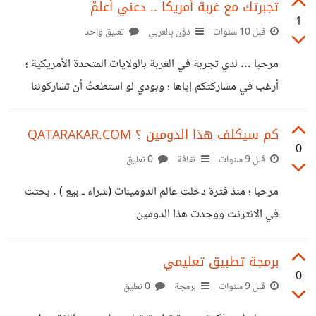
يوما متعطلة بفعل لاعب ما ... لذلك أفكر في إمكانية الاحتفاظ
تجبرتك مع غربة أمريكا .. دعني أعلمْ
1
بالنطاق على أن تكون المدونة على استضافة أخرى تابعة لشركة
قبل 10 سنوات
دَوَّن بِالعربي
تعليق واحد
مثل جوجل ؛ وجدتني لا أحب مدونات جوجل ولا متعلقاتها...
مرحبا ... لدي تجربة في الغربة بالولايات المتحدة الأمريكية ؛
وسؤالي هو هل يمكنني رفع محتويات المدونة على ووربريس مع
أرغب في مشاركتكم إياها ؛ وبودي لو استطعتُ أن تشاركوننا
الاحتفاظ بخصائصها الحالية وما إلى ذلك ؟ من
تجاربكم السابقة والحالية في الغربة في أمريكا أو في الغرب
عموما .. لنبدأ
كم سيكلف هذا الدومين ؟ QATARAKAR.COM
0
قبل 9 سنوات
ثقافة
0 تعليق
مرحبا ؛ منذ فترة دخلت عالم الدومينات (شراء ـ بيع ) . بحثت
في الانترنت ووجدت هذا الدومين
http://www.qatarakar.com يبدو أنه لديه باك لينك كبير
.. ولكن أتساءل كم سكون سعره لو اشتريته وقمتُ بإعادة تأهيله
برمجة تطبيق تعليمي
0
أو بيعه ..؟ أرجو التفاعل ممن لديهم الخبرة
قبل 9 سنوات
برمجة
0 تعليق