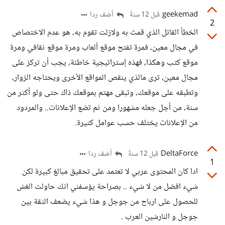
geekemad
أضف ردا
قبل 12 سنةً
2
الخطأ القاتل الذي قمتَ به ولازلت تقوم به، هو عدم الاختصاص
في مجال معين، فمرة تفتح موقع ألعاب ومرة موقع ثقافي ومرة
موقع كتب وهكذا، فهذه إستراتيجية خاطئة، يجب أن تركز على
مجال معين، ترى مالذي ينقص المواقع الأخرى ويحتاجه الزوار،
وتطبقه على موقعك، وتبقى مهتم بموقعك ذاك حتى ولو أكثر من
سنة، من أجل جعله مشهورا ومن ثم تضع الإعلانات.. والمردود
من الإعلانات يختلف حسب عوامل كثيرة.
DeltaForce
أضف ردا
قبل 12 سنةً
1
ادا كان المحتوى عربي لا تعتمد على تحقيق مبالغ كبيرة لكن
شيء افضل من لا شيء .. بصراحة يؤسفني انك حاولت الغش
للحصول على ارباح من جوجل و هذا شيء يضعف الثقة بين
جوجل و النارشين العرب .