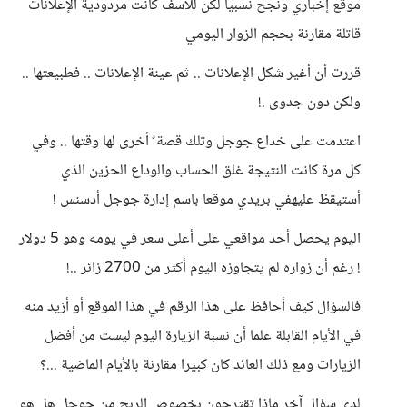
موقع إخباري ونجح نسبيا لكن للأسف كانت مردودية الإعلانات
قاتلة مقارنة بحجم الزوار اليومي
قررت أن أغير شكل الإعلانات .. ثم عينة الإعلانات .. فطبيعتها ..
ولكن دون جدوى .!
اعتدمت على خداع جوجل وتلك قصة ٌ أخرى لها وقتها .. وفي
كل مرة كانت النتيجة غلق الحساب والوداع الحزين الذي
أستيقظ عليهفي بريدي موقعا باسم إدارة جوجل أدسنس !
اليوم يحصل أحد مواقعي على أعلى سعر في يومه وهو 5 دولار
! رغم أن زواره لم يتجاوزه اليوم أكثر من 2700 زائر ..!
فالسؤال كيف أحافظ على هذا الرقم في هذا الموقع أو أزيد منه
في الأيام القابلة علما أن نسبة الزيارة اليوم ليست من أفضل
الزيارات ومع ذلك العائد كان كبيرا مقارنة بالأيام الماضية ...؟
لدي سؤال آخر ماذا تقترحون بخصوص الربح من جوجل هل هو