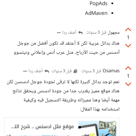
PopAds
AdMaven
مجهول
أضف ردا
قبل 3 سنوات
1
هناك بدائل عربية لكن لا أعتقد قد تكون أفضل من جوجل
أدسنس من حيث الأرباح، مثل عرب أدس وإعلاني ونيتسوو
Osamas
أضف ردا
قبل 3 سنوات
قبل 3 سنوات
1
نعم توجد بدائل كثيرة لكنها لا ترقى لجودة جوجل ادسنسن لكن
هناك موقع مميز يقترب جدا من جودة ادسنس ويحقق نتائج
مهمة أيضا وهنا مميزاته وطريقة التسجيل فيه وكيفية
استخدامه بهذا المقال:
موقع مثل ادسنس .. شرح التسجيل في propellerads للربح من الاعلانات