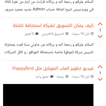
القالب هنا في المجتمع بعد الانتهاء منه مع Source القالب .
السلام عليكم و رحمة الله و بركاته قراءت من ايام عن ثغرة xss
ارجوا من الجميع مساندي في هذا المشروع و عرض افكاهم و
في ووردبريس تتيح اضافة حساب Admin جديد بمجرد مررور
الماوس على احد تعليقات السبام . المهم اثناء تفقد احد مواقعي
(موجود على استضافة مشتركة) اكتشف وجود ثلاثة حسابات
كيف يمكن التسويق لشركة استضافة ناشئة
1
ادمين جديدة root و Adminstator و admin اول شيء
قبل 10 سنوات
التسويق الالكتروني
0 تعليق
قمت به هو حذفهم جميعا , و اعتقد ان الحسابات أنشائت حديثا .
السلام عليكم و رحمة الله و بركاته من حاولي سنة قمت بمحاولة
لا اعرف تحديدا متى انشائت هذه الحسابات لان الثغرة اصلحت
تاسيس شركة (موقع) خاصة باستضافة المواقع , و ككل الشركات
في الاصدار 4.2 ولست متاكد ادا الحسابات
النشائة اخدت حساب Reseller لمدة 3 شهور من احد الشركات
المعروفة . طبعا انا لم اقدم على هذه الخطوة إلا بعد تجربة لا
فيديو تطوير العاب الموبايل مثل FlappyBird
1
باس بها في التعامل مع سيرفرات لينوكس و إيجاد حلول لمشاكل
قبل 10 سنوات
برمجة
تعليق واحد
الاستضافات الاخرى مثل ما يخص PHP و Wordpress ,
بعدها قمت بحمة اعلانية على Adwords و بعض المنتديات و
قمت بتجميع قائمة ايميلات محتملة