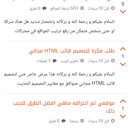
0
الاتصال .. , بعد اشهر قليلة من التخرج تم قبوله في تلك الشركة
قبل 10 سنوات
SEO ارشفة المواقع
0 تعليق
هو و زملائه في الدراسة . الامر لا يقف عند شركات الاتصالات
السلام عليكم و رحمة الله و بركاته بإختصار شديد هل هناك شركة
فجل الشركات في الدول العربية , ذات المرتبات العالية (نسبيا) لا
او حتى شخص متمكن من رفع ترتيب المواقع في محركات
البحث بشكل أفضل لان كل خدمات SEO اصبحت سيئة بعد
تحديثات جوجل و الكل ينسخ من الآخر .
طلب فكرة لتصميم قالب HTML مجاني
1
قبل 10 سنوات
تطوير الويب
7 تعليقات
السلام عليكم و رحمة الله و بركاته هذا عرض خاص مني لتصميم
قالب HTML مجاني متوافق مع معايير التصميم الحذيث
تجربةالمستخدم UX و التصميم بالحجم الكامل Mockup .
أحتاج لأفكار عن التصميم و صور عالية الوضوح لوضعها في
موقعي تم اختراقه ماهي افضل الطرق لتجنب
1
ذلك
القالب غرضي من التحدي زيادة انتاجيتي في التصميم و اختبار
قدرتي على تصميم قوالب معاصرة باشكال مختلفة . سيتم عرض
قبل 10 سنوات
برمجة
0 تعليق