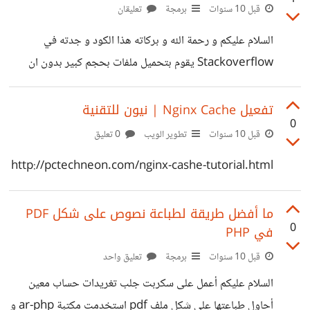
https://suar.me/4B7q
قبل 10 سنوات
برمجة
تعليقان
السلام عليكم و رحمة الله و بركاته هذا الكود و جدته في
Stackoverflow يقوم بتحميل ملفات بحجم كبير بدون ان
تظهر لك اي رسالة خطاء من السيرفر طبعا كنت استخدم دالة
خاصة بالتحميل تعتمد على curl لكنها لا تعمل على الملفات
تفعيل Nginx Cache | نيون للتقنية
0
الكبيرة حيث حمل لي 40MB من ملف حجمه 80MB . و كنت
قبل 10 سنوات
تطوير الويب
0 تعليق
دائما استغرب في توقف الكود عن هذا الحجم رغم ان سرعة خط
http://pctechneon.com/nginx-cashe-tutorial.html
الاتصال بالسيرفر تمكن curl من تحميل الملف قبل تخطي الحد
الاقصى لتنفيد السكربت . المهم
ما أفضل طريقة لطباعة نصوص على شكل PDF
0
في PHP
قبل 10 سنوات
برمجة
تعليق واحد
السلام عليكم أعمل على سكربت جلب تغريدات حساب معين
أحاول طباعتها على شكل ملف pdf استخدمت مكتبة ar-php و