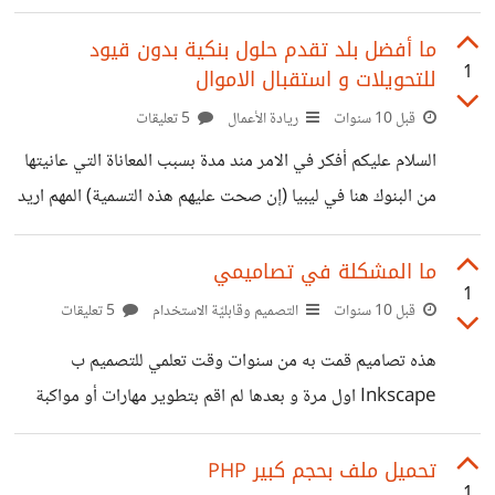
امامي ماذا أكتب من أكواد . خصوصا اني لا أحفظ اكوادي
السابقة و اقع احيانا في نفس المتاهات محاولا ايجاد حلول افضل
ما أفضل بلد تقدم حلول بنكية بدون قيود
1
للتحويلات و استقبال الاموال
. كلامي لا يخص لغات الويب فقط لكن لكل المبرمجين عندما
تبداء مشروع جديد و لديك مشاريع سابقة هل تستخددم الاكواد
قبل 10 سنوات
ريادة الأعمال
5 تعليقات
الخاصة بالمشاريع السابق مثلا لتسرع من العمل . أو هل تلجاء الى
السلام عليكم أفكر في الامر مند مدة بسبب المعاناة التي عانيتها
البحث في الانترنت عن
من البنوك هنا في ليبيا (إن صحت عليهم هذه التسمية) المهم اريد
انشاء محفظة خاصة بي باحد البنوك الخارجية بحيث يمكنني
السحب منها و التحويل اليها من اي مكان اوجد به في العالم . ما
ما المشكلة في تصاميمي
1
هي أفضل الدول و البنوك في العالم توفر هذه الميزة بدون
قبل 10 سنوات
التصميم وقابليّة الاستخدام
5 تعليقات
تعقيدات .
هذه تصاميم قمت به من سنوات وقت تعلمي للتصميم ب
Inkscape اول مرة و بعدها لم اقم بتطوير مهارات أو مواكبة
مدارس التصميم المختلفة . أرجوا اعطائم الرأي الصريح في
الاخطاء التي ارتكبتها مهما كان النقد قاسي فاني ساتقبله .
تحميل ملف بحجم كبير PHP
1