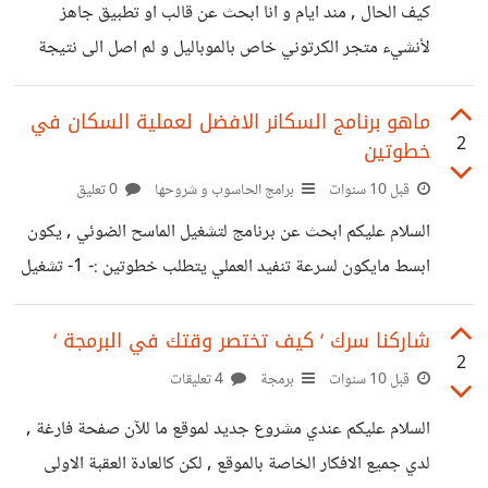
كيف الحال , مند ايام و انا ابحث عن قالب او تطبيق جاهز
لأنشيء متجر الكرتوني خاص بالموباليل و لم اصل الى نتيجة
بعد , أشهر القوالب في ثيم فورست و كانيوين كود شكلها سيء
للغاي على الجوال , لذرجة أنه ممكن تطير الزبائن المهمين بمجرد
ماهو برنامج السكانر الافضل لعملية السكان في
2
خطوتين
فتحهم للتطبيق او دخولهم للموقع . أفكر ال، في برمجة تطبيق
هجين HTML 5 عبرو كوردوفا و لكن الامر سيحتاج بعض
قبل 10 سنوات
برامج الحاسوب و شروحها
0 تعليق
الوقت لتعلم REST API ل WooCommerce أنا فقط احتاج
السلام عليكم ابحث عن برنامج لتشغيل الماسح الضوئي , يكون
اقتراحتكم حتى اسرع هذا
ابسط مايكون لسرعة تنفيد العملي يتطلب خطوتين :- 1- تشغيل
البرنامج و يبداء عملية السكان . 2- يتم إدخال إسم الملف و يتم
حفظه في الجهاز تلقائي . لو كان ممكن القيام بالعملية عبر
شاركنا سرك ‘ كيف تختصر وقتك في البرمجة ‘
2
batch خاص يرجى اخباري بالطريقة الافضل .
قبل 10 سنوات
برمجة
4 تعليقات
السلام عليكم عندي مشروع جديد لموقع ما للآن صفحة فارغة ,
لدي جميع الافكار الخاصة بالموقع , لكن كالعادة العقبة الاولى