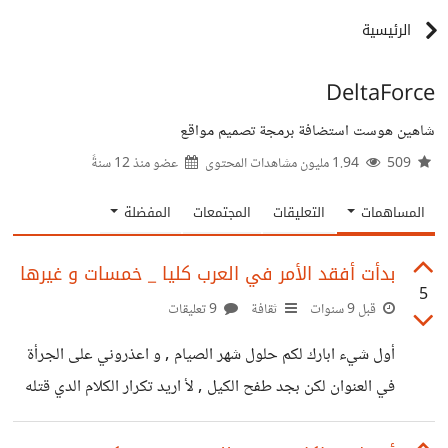
الرئيسية
DeltaForce
شاهين هوست استضافة برمجة تصميم مواقع
509
1.94 مليون مشاهدات المحتوى
عضو منذ
12 سنةً
المساهمات
التعليقات
المجتمعات
المفضلة
بدأت أفقد الأمر في العرب كليا _ خمسات و غيرها
5
قبل 9 سنوات
ثقافة
9 تعليقات
أول شيء ابارك لكم حلول شهر الصيام , و اعذروني على الجرأة
في العنوان لكن بجد طفح الكيل , لأ اريد تكرار الكلام الدي قتله
في موضوعي السابق حول خمسات , لكني أريد التكلم على ثقافة