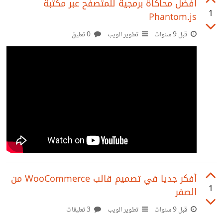
المشتري العربي في كل شيء تقريبا و خصوصا المجال الثقني .
أفضل محاكاة برمجية للمتصفح عبر مكتبة
1
Phantom.js
انا سبق تعامل مع اجانب في موقع Elance و Freelancer و
لاحظت شيء مشترك بين كل من تعاملت معه أنه يعطيك حقك
قبل 9 سنوات
تطوير الويب
0 تعليق
كامل بدون ان تطلب اي شيء , حتى في المفواضات حول
أفكر جديا في تصميم قالب WooCommerce من
1
الصفر
قبل 9 سنوات
تطوير الويب
3 تعليقات