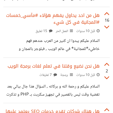
fpdf لكن الطباعة دائمة لا تاتي بالشكل الصحيح إما يطبع لي كل
تغريدة في صفحة لوحدها (حولي 200 صفحة ) او أحياناً تطبع
هل من احد يحاول يفهم هؤلاء #مآسي_خمسات
16
#المجانية في كل شيء
التغريدات فوق بعضها في نفس السطر . و في افضل الاحول
حصلت على ملف غير منسق توجد فيها فراغات احيانا و سطور
قبل 10 سنوات
العمل الحر
15 تعليق
متقاربة أحيان أخرى . ومع هذا لم ساتطع اضافة فاصل بين كل
السلام عليكم يبدوا ان كثير من العرب عندهم فهم
خلية او سطر في
خاطيء*للمجانية* في عالم الويب , فبلوجر بالمجان و
ووردبريس بالمجان و لينوكس بالمجان و نحن كلنا نعيش هذا
النعيم اللامتناهي من التكنولوجيا بالمجان ! حتى ان من يريد
هل نحن نضيع وقتنا في تعلم لغات برمجة الويب
2
يبداء مشروع كبير الى حد ما (خصوصا قي خمسات) يتوقع ان
قبل 10 سنوات
برمجة
7 تعليقات
المبرمجين و المصممين في كل انحاء العالم يملكون آلة سحرية
السلام عليكم و رحمة الله و بركاته , السؤال هذا جال ببالي بعد
تخرج لك التصاميم الابداعية و البرمجيات المذهلة بضغط زر .
تقضية وقت ليس بالقصير في تجهيز سكربت بـ PHP و تذكرت
هذا عرض بسيط لكيف يفكر هؤلاء .
وقتها اخي الدي يعمل في احد شركات الاتصالات فعندما قدم
https://suar.me/3Q4n حتى من يكون سخي
مشروع التخرج كان باستخدام لغة جافا يوفر حلول لاحد مشاكل
هل هناك شركات تقدم خدمات SEO يعتمد عليها