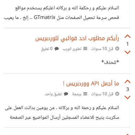
المتصفح , كنت أظن في البداية ان الكائنات داخل الـ Canvas
السلام عليكم و رحكمة الله و بركاته اغلبكم يستخدم مواقع
(الشخصيات إلخ ) مثل
فحص سرعة تحميل الصفحات مثل GTmatrix .. إلخ . ما يعيب
هذه الموقع ان أغلب سيرفراتها ليس بدول عربية و لن تعطيك
وقت التحميل الحقيقي للصفحات . المهم اليوم كنت احاول
رأيكم مطلوب احد قوالبي للوردبريس
1
حساب وقت تحميل الصفحة لاعرف العملاء في بلدي كم تاخد
قبل 10 سنوات
تطوير الويب
0 تعليق
الصفحة حتى تتحمل كل عناصرها هذا هو الكود var d = new
*للحذف*
Date() ; var stT = d.getTime() ;
window.onload=function () { var x = new Date() ;
ما أجمل API ووردبريس !
var
3
قبل 10 سنوات
برمجة
تعليق واحد
السلام عليكم و رحمة الله و بركاته . من يومين بدائت العمل على
سكربت يتيح للاعضاء المسجلين أرسال المواضيع عبر الصفحة
الرئيسية للموقع Front End بدون الدخول الى شوشرة لوحة