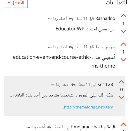
التعليقات
الأفضل
Rashadoo
أضف ردا
قبل 11 سنةً
1
عن نفسي احببت Educator WP
مبرمج بسيط
أضف ردا
قبل 11 سنةً
1
أعجبني هذا : education-event-and-course-ethic-
lms-theme
sd1128
أضف ردا
قبل 11 سنةً
0
شكرا لك على المرور .. شخصيا متردد بين أحد هذه الثلاثة ..
http://themeforest.net/item...
mojarad chakhs 3adi
أضف ردا
قبل 11 سنةً