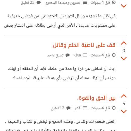
قبل 4 سنوات
التدوين وصناعة المحتوى
23 تعليق
في ظل ما تشهده وسال التواصل الاجتماعي من فوضى معرفية
على مستويات عديدة ، الأمر الذي أرخى بظلاله على انتشار بعض
المحتويات التافهة التي لا تنير عقلا أو توقد شعلة وسط العتمات ،
والعجيب أنك تجد رواد هذا النوع من المحتوى يحظون بدعم
قف على ناصية الحلم وقاتل
0
لوجيستيكي ومادي كبير من طرف مؤسسات وجهات مختلفة
قبل 4 سنوات
ثقافة
تعليق واحد
همها الوحيد تلويث عقول وأرواح الناس أو إن صح القول طمس
إياك أن تتخلى عن ذرة واحدة من حلمك فإما أن تحققه أو تهلك
معالم الذوق الرفيع من واقع الأفراد والجماعات . ماذا الإجراءات
دونه ، أن تهلك معناه أن ترضى بأي هدف عابر قد تجد نفسك
العملية المقترحة لتجاوز هذه الانتكاسة المجتمعية ؟ وكيف
يوما ما قد أخذت إلى ساحته دون حب ، في حين تكون قد
واريت حلمك الثرى إلى الأبد .
بين الحق والقوة.
5
قبل 4 سنوات
أفكار
12 تعليق
الغش ضعف لك وللناس، ومثله الطمع والبغض والكذب والنميمة ،