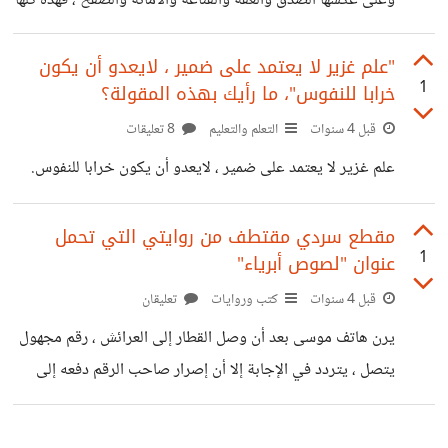
وعلى عكسها الصدق والعفة والقناعة والأمانة والصفح ، فهذه كلها
قوة وخير لك ولإخوانك من الناس ....إنك لن تصدق مع نفسك
حتى تحب الكون محبتك لنفسك، وعندئد تعرف أن المحبة
"علم غزير لا يعتمد على ضمير ، لايعدو أن يكون
1
خرابا للنفوس"، ما رأيك بهذه المقولة؟
وحدها هي القوة التي لها الحق والحق الذي له القوة .
قبل 4 سنوات
التعلم والتعليم
8 تعليقات
علم غزير لا يعتمد على ضمير ، لايعدو أن يكون خرابا للنفوس.
مقطع سردي مقتطف من روايتي التي تحمل
1
عنوان "لصوص أبرياء"
قبل 4 سنوات
كتب وروايات
تعليقان
يرن هاتف موسى بعد أن وصل القطار إلى العرائش ، رقم مجهول
يتصل ، يتردد في الإجابة إلا أن إصرار صاحب الرقم دفعه إلى
فك طلاسم الخط ، فياليته لم ينتبه إليه وترك الرقم يرن هادئا ثم
انصرف من تلقاء نفسه . إنها الرصاصة التي اغتالت كبرياءه . فتح