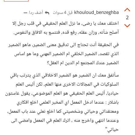
khouloud_benzeghba
أضف ردا
قبل 4 سنوات
2
اختلف معك يا رضى، ما نزل العلم الحقيقي في قلب رجل إلا
أصلح شأنه، وزان عقله، رفع قده، فتتسع به الافاق والنفوس.
في الحقيقة أنت تحتاج الى تدقيق معنى الضمير، ماهو الضمير
الذي تقصد، الضمير الخلقي ام الضمير المهني وما هو اساس
الضمير عندك المجتمع ام الدين ام العقل؟
سأتفق معك ان الضمير هو الضمير الاخلاقي الذي يترتب باقي
السلوكيات في المجالات الاخرى منها العلم، لكن أليس العلم
حياديا، أليس العلم الحقيقي هو العلم الموضوعي، يقول غاستون
باشلار : عندما ادخل المعمل اي المخبر العلمي اخلع افكاري
ومعتقداتي وحياتي وشخصيتي كما اخلع نعلي عند باب المعمل،
وعندما انتهي واخرج منه ، اترك العلم في المعمل وامضي الى
حياتي"