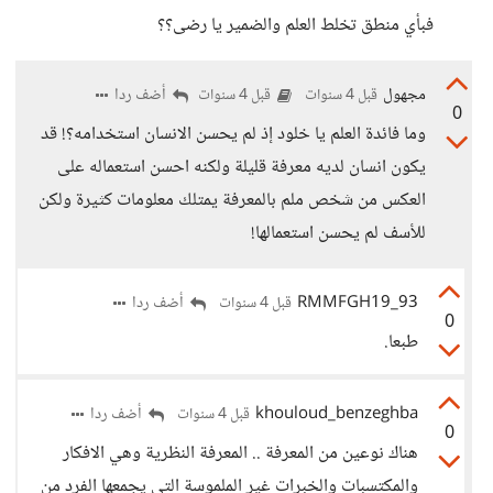
فبأي منطق تخلط العلم والضمير يا رضى؟؟
مجهول
أضف ردا
قبل 4 سنوات
قبل 4 سنوات
0
وما فائدة العلم يا خلود إذ لم يحسن الانسان استخدامه؟! قد
يكون انسان لديه معرفة قليلة ولكنه احسن استعماله على
العكس من شخص ملم بالمعرفة يمتلك معلومات كثيرة ولكن
للأسف لم يحسن استعمالها!
RMMFGH19_93
أضف ردا
قبل 4 سنوات
0
طبعا.
khouloud_benzeghba
أضف ردا
قبل 4 سنوات
0
هناك نوعين من المعرفة .. المعرفة النظرية وهي الافكار
والمكتسبات والخبرات غير الملموسة التي يجمعها الفرد من