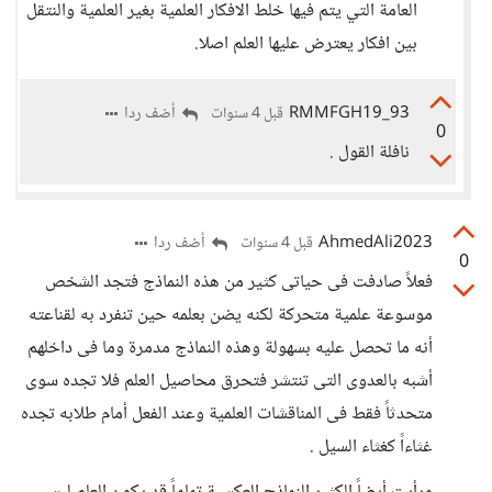
العامة التي يتم فيها خلط الافكار العلمية بغير العلمية والنتقل
بين افكار يعترض عليها العلم اصلا.
RMMFGH19_93
أضف ردا
قبل 4 سنوات
0
نافلة القول .
AhmedAli2023
أضف ردا
قبل 4 سنوات
0
فعلاً صادفت فى حياتى كثير من هذه النماذج فتجد الشخص
موسوعة علمية متحركة لكنه يضن بعلمه حين تنفرد به لقناعته
أنه ما تحصل عليه بسهولة وهذه النماذج مدمرة وما فى داخلهم
أشبه بالعدوى التى تنتشر فتحرق محاصيل العلم فلا تجده سوى
متحدثاً فقط فى المناقشات العلمية وعند الفعل أمام طلابه تجده
غثاءاً كغثاء السيل .