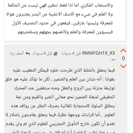
والاستعاب الفكري، اما اذا فقط تنظير فهي ليست من الحكمة
ولا العلم في شيء.مع الاسف الاغلبية من البشر يعتبرون هواة
للمعرفة وليسوا عارفين، فيقعون في حدود التصنيف الأول
فيسيؤون للمعرفة والعلم ولأنفسهم بجهلهم وسطحيتهم.
RMMFGH19_93
أضف ردا
قبل 4 سنوات
قبل 4 سنوات
0
فيما يتعلق بالخلط الذي طرحت خلود فيمكن التعقيب عليه
بقولنا : أنه شتان بين العلم والضمير ، لكن ما نؤكد عليه هو خلق
توليفة متزنة بين الروح والعقل ومنه ستقفين عند المحرك
الحقيقي لشعلة الضمير نحو معاني الخير والقيم ومن ثمة
ينطلق السلوك كاستجابة تلقائية بصرف النظر عن روافد هذه
العلوم ...أما قراءتك ووجهة نظرك فيما يتعلق بغاستون باشلار لا
تعدو أن تكون خارج التأويل التجريبي للعلوم الذي لم ولن يقدم
من وجهة نظري الخاصة أية إضافة على مستوى الجهاز النفسي