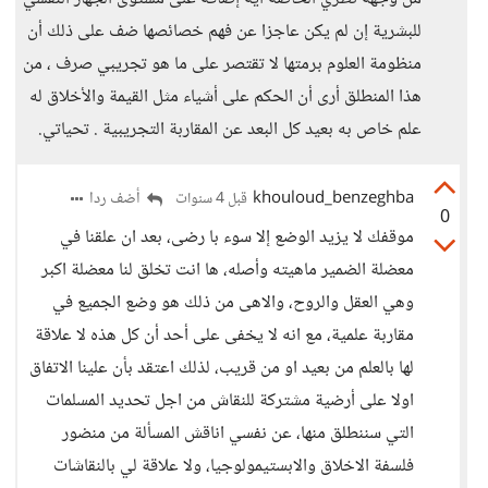
للبشرية إن لم يكن عاجزا عن فهم خصائصها ضف على ذلك أن
منظومة العلوم برمتها لا تقتصر على ما هو تجريبي صرف ، من
هذا المنطلق أرى أن الحكم على أشياء مثل القيمة والأخلاق له
علم خاص به بعيد كل البعد عن المقاربة التجريبية . تحياتي.
khouloud_benzeghba
أضف ردا
قبل 4 سنوات
0
موقفك لا يزيد الوضع إلا سوء با رضى، بعد ان علقنا في
معضلة الضمير ماهيته وأصله، ها انت تخلق لنا معضلة اكبر
وهي العقل والروح، والاهى من ذلك هو وضع الجميع في
مقاربة علمية، مع انه لا يخفى على أحد أن كل هذه لا علاقة
لها بالعلم من بعيد او من قريب، لذلك اعتقد بأن علينا الاتفاق
اولا على أرضية مشتركة للنقاش من اجل تحديد المسلمات
التي سننطلق منها، عن نفسي اناقش المسألة من منضور
فلسفة الاخلاق والابستيمولوجيا، ولا علاقة لي بالنقاشات