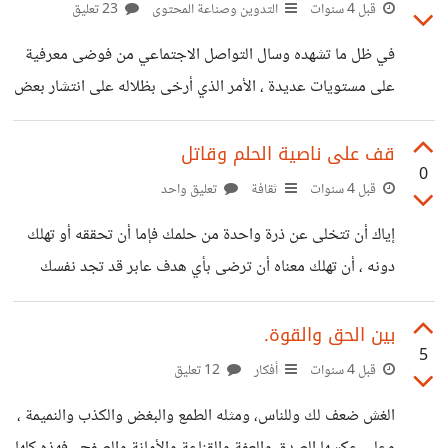
قبل 4 سنوات
التدوين وصناعة المحتوى
23 تعليق
في ظل ما تشهده وسال التواصل الاجتماعي من فوضى معرفية
على مستويات عديدة ، الأمر الذي أرخى بظلاله على انتشار بعض
المحتويات التافهة التي لا تنير عقلا أو توقد شعلة وسط العتمات ،
والعجيب أنك تجد رواد هذا النوع من المحتوى يحظون بدعم
قف على ناصية الحلم وقاتل
0
لوجيستيكي ومادي كبير من طرف مؤسسات وجهات مختلفة
قبل 4 سنوات
ثقافة
تعليق واحد
همها الوحيد تلويث عقول وأرواح الناس أو إن صح القول طمس
إياك أن تتخلى عن ذرة واحدة من حلمك فإما أن تحققه أو تهلك
معالم الذوق الرفيع من واقع الأفراد والجماعات . ماذا الإجراءات
دونه ، أن تهلك معناه أن ترضى بأي هدف عابر قد تجد نفسك
العملية المقترحة لتجاوز هذه الانتكاسة المجتمعية ؟ وكيف
يوما ما قد أخذت إلى ساحته دون حب ، في حين تكون قد
واريت حلمك الثرى إلى الأبد .
بين الحق والقوة.
5
قبل 4 سنوات
أفكار
12 تعليق
الغش ضعف لك وللناس، ومثله الطمع والبغض والكذب والنميمة ،