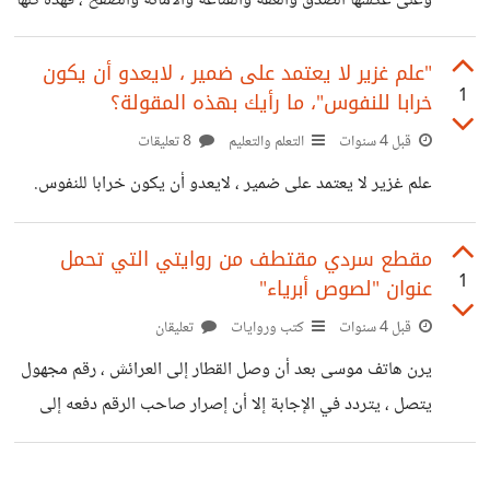
وعلى عكسها الصدق والعفة والقناعة والأمانة والصفح ، فهذه كلها
قوة وخير لك ولإخوانك من الناس ....إنك لن تصدق مع نفسك
حتى تحب الكون محبتك لنفسك، وعندئد تعرف أن المحبة
"علم غزير لا يعتمد على ضمير ، لايعدو أن يكون
1
خرابا للنفوس"، ما رأيك بهذه المقولة؟
وحدها هي القوة التي لها الحق والحق الذي له القوة .
قبل 4 سنوات
التعلم والتعليم
8 تعليقات
علم غزير لا يعتمد على ضمير ، لايعدو أن يكون خرابا للنفوس.
مقطع سردي مقتطف من روايتي التي تحمل
1
عنوان "لصوص أبرياء"
قبل 4 سنوات
كتب وروايات
تعليقان
يرن هاتف موسى بعد أن وصل القطار إلى العرائش ، رقم مجهول
يتصل ، يتردد في الإجابة إلا أن إصرار صاحب الرقم دفعه إلى
فك طلاسم الخط ، فياليته لم ينتبه إليه وترك الرقم يرن هادئا ثم
انصرف من تلقاء نفسه . إنها الرصاصة التي اغتالت كبرياءه . فتح