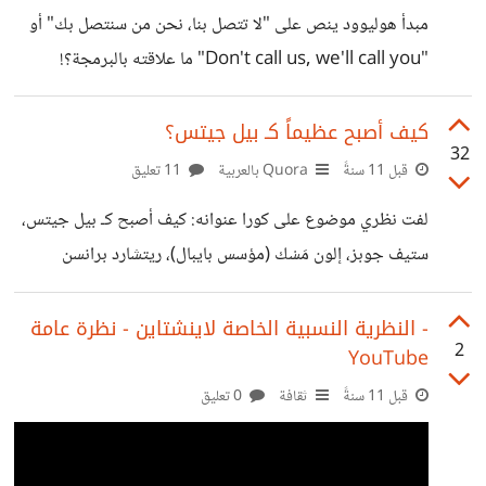
مبدأ هوليوود ينص على "لا تتصل بنا، نحن من سنتصل بك" أو
"Don't call us, we'll call you" ما علاقته بالبرمجة؟!
المنطق الطبيعي في البرمجة هو أننا نتحكم بمجريات الأمور،
نخبر نظام التشغيل أن يفعل شيء محدد ويقوم بعمله، والأمثلة
كيف أصبح عظيماً كـ بيل جيتس؟
32
على ذلك كثيرة. لكن أحيانا وخصوصا عندما يكون النظام كبير
قبل 11 سنةً
Quora بالعربية
11 تعليق
ومعقد ويحتوي على أجزاء كثيرة متداخلة، فإن هذه الطريقة
لفت نظري موضوع على كورا عنوانه: كيف أصبح كـ بيل جيتس،
تكون معقدة لأننا سنحتاج لربط كل أجزاء البرنامج ببعضها
ستيف جوبز، إلون مَسْك (مؤسس بايبال)، ريتشارد برانسن
البعض. الحل هو تطبيق مبدأ هوليوود بأن يكون كل جزء مسؤول
(مؤسس مجموعة فيرجن)... في العادة، لا ألتفت لهذه النوعية من
عن
العناوين، التي على شاكلة "كيف تصبح * ]في * خطوات![". لكن
‫النظرية النسبية الخاصة لاينشتاين - نظرة عامة‬‎ -
2
YouTube
مالفت نظري لهذه الإجابة أنها من زوجة إلون مَسْك السابقة،
وأيضا أن الإجابة نفسها توضح صفات الأشخاص الناجحين بدل
قبل 11 سنةً
ثقافة
0 تعليق
أن تعطي خطوات لكيف تصبح مثلهم. بعض أجزاء الإجابة لا أتفق
معها تماما. قمت بترجمة الإجابة مع محاولة عدم التعرض للمعنى.