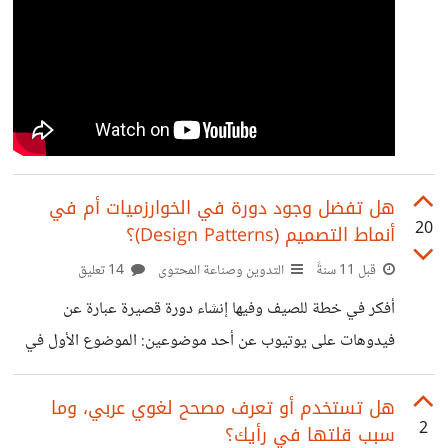
هل تفضل وجود دورة في الخوارزميات أم في
20
أنماط التصميم (Design Patterns)؟
قبل 11 سنةً
التدوين وصناعة المحتوى
14 تعليق
أفكر في خطة للصيف وفيها إنشاء دورة قصيرة عبارة عن
فيدوهات على يوتيوب عن أحد موضوعين: الموضوع الأول في
تحليل وتصميم الخوارزميات تتحدث عن أساسيات تحليل
خوارزمية ما من ناحية كفاءة الآداء واستخدام الذاكرة. ثم تتطرق
هل تستخدم أو تعرف مصحح لغوي عربي، وما
2
سبب قلتها في رأيك؟
إلى بعض المواضيع في هيكلة البيانات (Datat structure) ثم