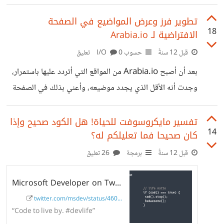
تطوير فرز وعرض المواضيع في الصفحة
18
الافتراضية لـ Arabia.io
قبل 12 سنةً
حسوب I/O
0 تعليق
بعد أن أصبح Arabia.io من المواقع التي أتردد عليها باستمرار،
وجدت أنه الأقل الذي يجدد موضيعه، وأعني بذلك في الصفحة
الافتراضية والتي هي "الأكثر شيوعا" ولذلك للتجديد ولكي لا
يشعر المستخدم بالضجر أقترح أن تكون المواضيع في الصفحة
تفسير مايكروسوفت للحياة! هل الكود صحيح وإذا
14
كان صحيحا فما تعليلكم له؟
الافتراضية منوعة كالآتي: * 25% من المواضيع الأكثر شيوعا. *
25% من المواضيع القديمة والتي حصلت على تقييم عالي ولم
قبل 12 سنةً
برمجة
26 تعليق
يشارك فيها المستخدم بتعليق أو تقييم (احتمال أكبر أن تكون
Microsoft Developer on Twitter
فاتته). * 25% من المواضيع الموجودة في المجتمعات التي
يتابعها المستخدم. *
twitter.com/msdev/status/460...
“Code to live by. #devlife”