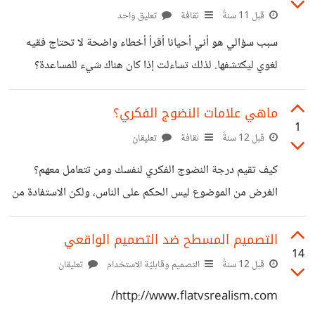
بعض المواضيع في تصميم الخوارزميات مثل الاستقراء
قبل 11 سنةً
ثقافة
تعليق واحد
(induction)، خوارزمية فرق تسد [1] (divide and
سبب سؤالي هو أني أحيانا أقرأ أخطاء واضحة لا تحتاج فقيه
conquer)، البرمجة الديناميكية [2] (dynamic
لغوي ليكتشفها. لذلك تساءلت إذا كان هناك شيء للمساعدة؟
progrmming) ... إلخ. الموضوع الثاني عن أنماط التصميم في
سمعت عن مصحح سراج[1] لكن للأسف لم أجد له أي وجود
البرمجة بالكائنات [3] (Object-oriented design
على الانترنت! وأيضا وجدت موقع آخر [2]، جربت فيه عدة
ماهي علامات النضوج الفكري؟
patterns). تتحدث
1
جمل خاطئة ولكنه لم يكتشفها. [1]
قبل 12 سنةً
ثقافة
تعليقان
http://faculty.kfupm.edu.sa/ics/muhtaseb/teachi
كيف تقيم درجة النضوج الفكري لنفسك ومن تتعامل معهم؟
ng/ACLecture28.ppt [2]
الغرض من الموضوع ليس الحكم على الناس، ولكن الاستفادة من
http://ghalatawi.sourceforge.net/
آراء وخبرة الأشخاص الموجودين في هذا المجتمع.
التصميم المسطح ضد التصميم الواقعي
14
قبل 12 سنةً
التصميم وقابليّة الاستخدام
تعليقان
http://www.flatvsrealism.com/