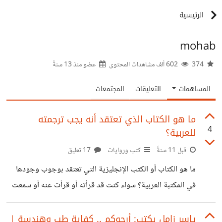
الرئيسية
mohab
374
602 ألف مشاهدات المحتوى
عضو منذ
13 سنةً
المساهمات
التعليقات
المجتمعات
ما هو الكتاب الذي تعتقد أنه يجب ترجمته
4
للعربية؟
قبل 11 سنةً
كتب وروايات
17 تعليق
ما هو الكتاب أو الكتب الإنجليزية التي تعتقد بوجوب وجودها
في المكتبة العربية؟ سواء كنت قد قرأته أو قرأت عنه أو سمعت
عنه. يفضل ذكر نبذة عن الكتاب ولماذا تعتقد بأنه يجب أن
يترجم للعربية.
ياسر زامل يكتب: أرجوكم .. كفاية طب وهندسة |