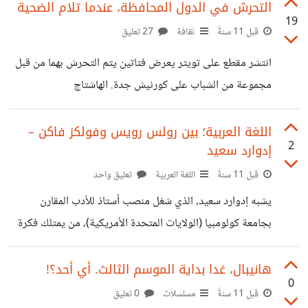
المجتمع غير ربحي في البداية. لو تعاونّا في ذلك فسنستطيع أن
التحرش في الدول المحافظة، عندما تلام الضحية
19
ننجز شيء معتبر في وقت مقبول. اقتراحي أن تبدأ حسوب
قبل 11 سنةً
ثقافة
27 تعليق
المشروع على GitHub وتدعو من في المجتمع للمساهمة.
انتشر مقطع على تويتر يعرض فتاتين يتم التحرش بهما من قبل
موضوع مرتبط: (https://io.hsoub.com/go/11561)
مجموعة من الشباب على كورنيش جدة. الهاشتاج
[لماذا لايوجد api لمعظم المواقع العربية على انترنت؟]
(#تحرش_بفتاتين_بجده) نشط الآن في تويتر السعودية مع ردود
أفعال متباينة من قبل المجتمع ما بين ساخط على الشباب ولائم
اللغة العربية؛ بين رولس رويس وفولكز فاكن –
2
إدوارد سعيد
للبنتين! الملفت أيضا هو تفاعل الحساب الرسمي لأمارة منطقة
مكة المكرمة: >تفاعلاً مع حادثة #تحرش_بفتاتين_بجده
قبل 11 سنةً
اللغة العربية
تعليق واحد
#خالد_الفيصل مستشار #خادم الحرمين أمير #منطقة_مكة
يشبه إدوارد سعيد، الذي شغل منصب أستاذ للأدب المقارن
يوجه #شرطة_منطقة_مكة بسرعة القبض المتهمين بالتحرش
بجامعة كولومبيا (الولايات المتحدة الأمريكية)، من يمتلك فكرة
https://twitter.com/makkahregion/status/62278
نبيلة ولكنه لا يعبر عنها بما أسماه "العربية الكلاسيكية بـ"شخص
6048750321664 ما أستغربه ممن يلوم الفتاتين بسبب
يمتلك سيارة رولس رويس Rolls Royce ، لكنه يفضل أخرى
هانيبال، غدا بداية الموسم الثالث. أي أحد؟!
"التبرج"، أنهما كانا لابستين عباءة! التبرج مسألة نسبية، فما
0
من نوع فولكزفاكن Volkswagen." يعرف الكاتب العربية
قبل 11 سنةً
مسلسلات
0 تعليق