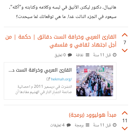
الكلاسيكية بأنها العربية التي دأب العلماء في أواخر القرن التاسع
هانيبال، دكتور ليكتر، الأنيق في لبسه وكلامه وكتابته و"أكله"،
عشر على بنائها لأنه على كلامه فإن لغة القرآن كانت "عتيقة
سيعود في الجزء الثالث غدا. ما هي توقعاتك لما سيحدث؟
مغالية" صعبة الاستخدام في كل مكان ... ولأنها لغة مفارقة، فلا
يمكنهم قط نظرا لإعجازها،
القارئ العربي وخرافة الست دقائق | حكمة | من
7
أجل اجتهاد ثقافي و فلسفي
قبل 11 سنةً
ثقافة
0 تعليق
القارئ العربي وخرافة الست دقائق - ليا كلادويل / ترجمة: وليد المطيري - حكمة
hekmah.org/
انتشرت في ديسمبر 2011 م احصائية
صادمة انتشار النار في الهشيم مفادها أن
معدل ما يقرأه العربي في السنة يقارب ست
دقائق. جميع وسائل الإعلام...
مبدأ هوليوود (برمجة)
11
قبل 11 سنةً
برمجة
4 تعليقات