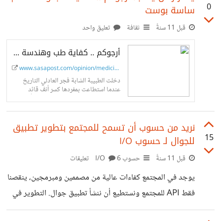
0
ساسة بوست
قبل 11 سنةً
ثقافة
تعليق واحد
أرجوكم .. كفاية طب وهندسة - ساسة بوست
www.sasapost.com/opinion/medicine...
دخلت الطبيبة الشابة فجر العادلي التاريخ
عندما استطاعت بمفردها كسر أنف قائد
الانقلاب الدموي في برلين، الأمر الذي أثلج
صدور الملايين من داعمي الشرعية في...
نريد من حسوب أن تسمح للمجتمع بتطوير تطبيق
15
للجوال لـ حسوب I/O
قبل 11 سنةً
حسوب I/O
6 تعليقات
يوجد في المجتمع كفاءات عالية من مصممين ومبرمجين، ينقصنا
فقط API للمجتمع ونستطيع أن ننشأ تطبيق جوال. التطوير في
الموقع جميل ولكن بطيء وليس هناك ملامة في ذلك نظرا لأن