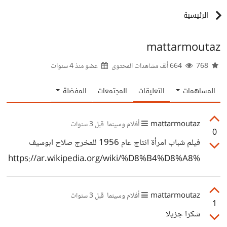
الرئيسية
mattarmoutaz
768
664 ألف مشاهدات المحتوى
عضو منذ
4 سنوات
المساهمات
التعليقات
المجتمعات
المفضلة
mattarmoutaz
أفلام وسينما
قبل 3 سنوات
0
فيلم شباب امرأة انتاج عام 1956 للمخرج صلاح ابوسيف
https://ar.wikipedia.org/wiki/%D8%B4%D8%A8%
D8%A7%D8%A8_%D8%A7%D9%85%D8%B1%D
8%A3%D8%A9_(%D9%81%D9%8A%D9%84%D9
mattarmoutaz
أفلام وسينما
قبل 3 سنوات
1
%85)
شكرا جزيلا