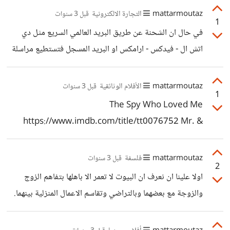
البريد المحلي لديك وان كنت اتوقع صعوبة استلام الشحنة لعدم
mattarmoutaz
التجارة الالكترونية
قبل 3 سنوات
1
وجود رقم تتبع لها. وقد تستطيع مراسلة البائع فقد يستطيع
في حال ان الشحنة عن طريق البريد العالمي السريع مثل دي
تقديم المساعدة او قد يرجع لك القيمة.
اتش ال - فيدكس - ارامكس او البريد المسجل فتستطيع مراسلة
البائع في بريطانيا وتخبره بعدم وصول الطرد اليك وعليه سوف
يكون لك الحق في هذه الحالة ان تسترجع اموالك او ان يعيد
mattarmoutaz
الأفلام الوثائقية
قبل 3 سنوات
1
ارسال البضاعة الى العنوان الصحيح.
The Spy Who Loved Me
https://www.imdb.com/title/tt0076752 Mr. &
Mrs. Smith
https://www.imdb.com/title/tt0356910
mattarmoutaz
فلسفة
قبل 3 سنوات
2
اولا علينا ان نعرف ان البيوت لا تعمر الا باهلها بتفاهم الزوج
والزوجة مع بعضهما وبالتراضي وتقاسم الاعمال المنزلية بينهما.
يجب ان يعلم الزوج والزوج ان هذا البيت الذي يسكناه هو الذي
يجمع بينهما بالحب والتراضي وعليهما معا مسؤولية الحفاظ عليه