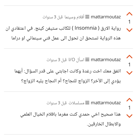
mattarmoutaz
أفلام وسينما
قبل 3 سنوات
1
رواية الارق ( Insomnia ) للكاتب ستيفن كينج. في اعتقادي ان
هذه الرواية تستحق ان تحول الى عمل فني سينمائي او دراما
فهذا العمل ابداعي مشوق وجميع الشخصيات داخله تنبض
بالحيوية بكل دقة بحيث تغوص تدريجيا في هذه المعالجة
mattarmoutaz
اسأل I/O
قبل 3 سنوات
1
الخيالية والحبكة التي تشعرك بالقشعريرة المروعة بشكل تدريجي
اتفق معك اخت رغدة وكانت اجابتي على قدر السؤال: أيهما
والتي تعكس النفس البشرية وتجعل جميع الشخصيات واقعية
يؤدي إلى الآخر؟ الزواج للنجاح؟ أم النجاح يليه الزواج؟
قابلة للتصديق.
https://en.wikipedia.org/wiki/Insomnia_(novel)
mattarmoutaz
مسلسلات
قبل 3 سنوات
1
هذا صحيح اخي حمدي كنت مغرما بافلام الخيال العلمي
والابطال الخارقين.