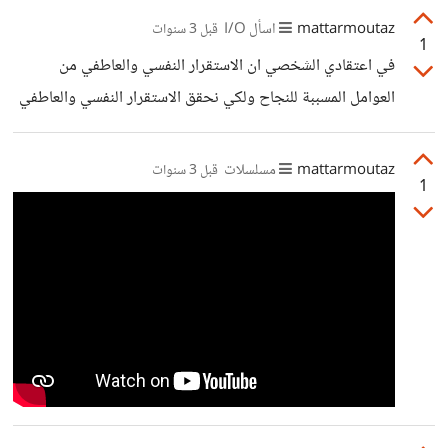
mattarmoutaz
اسأل I/O
قبل 3 سنوات
1
في اعتقادي الشخصي ان الاستقرار النفسي والعاطفي من
العوامل المسببة للنجاح ولكي نحقق الاستقرار النفسي والعاطفي
لابد من الزواج وتكوين اسرة فالانسان كائن اجتماعي خلق في
هذا العالم ليتفاعل مع الاخرين والالم من حوله وليكون الاسرة
mattarmoutaz
مسلسلات
قبل 3 سنوات
1
وليأخذ مكانه في المجتمع.