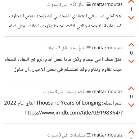
mattarmoutaz
اسأل I/O
قبل 3 سنوات
1
اهلا اخي ضياء في اعتقادي الشخصي انه توجد بعض التجارب
السينمائية الناجحة والتي لاقت نجاحا وترحيبا عالميا مثل فيلم
شادي عبدالسلام المومياء وبعض التجارب الاخرى مثل فيلم
الكيت كات و ارض الخوف لداوود عبد السيد وليه يابنفسج
mattarmoutaz
طبخٌ وخَبْز
قبل 3 سنوات
0
للمخرج رضوان الكاشف وافلام اخرى ايضا مثل دعاء الكراون
اتفق معك اخي عصام ولكن ماذا نفعل امام الروائح النفاذة للطعام
والكثير من افلام المخرج يوسف شاهين فكلها تجارب ناجحة
حيث نقاوم ونقاوم وقد نستسلم في بعض الاحيان. ان تناول
حصلت على بعض التغطيه الاعلامية وهي موجودة في ارشيف
الطعام الشهي من اجمل متع الحياة. ولكن بالطبع علينا السيطرة
التراث العالمي الخاص بالسينما العربية. وفي اعتقادي الشخصي
على رغباتنا في الاكثار من تناول الاطعمة الغير صحية وممارسة
mattarmoutaz
أفلام وسينما
قبل 3 سنوات
ان ماتحتاجه السينما العربية للوصول الى العالمية هو
0
الرياضة بشكل يومي.
اسم الفيلم: Thousand Years of Longing انتاج عام 2022
https://www.imdb.com/title/tt9198364/?
ref_=nm_flmg_t_6_act
mattarmoutaz
مسلسلات
قبل 3 سنوات