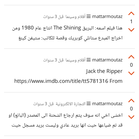
mattarmoutaz
أفلام وسينما
قبل 3 سنوات
1
هذا فيلم اسمه: البريق The Shining انتاج عام 1980 ومن
اخراج المبدع ستانلي كوبريك وقصة للكاتب: ستيفن كينغ
https://www.imdb.com/title/tt0081505
https://ar.wikipedia.org/wiki/%D8%A7%D9%84%
mattarmoutaz
أفلام وسينما
قبل 3 سنوات
0
D8%A8%D8%B1%D9%8A%D9%82_(%D9%81%D
Jack the Ripper
9%8A%D9%84%D9%85)
https://www.imdb.com/title/tt5781316 From
Hell https://www.imdb.com/title/tt0120681
mattarmoutaz
التجارة الالكترونية
قبل 3 سنوات
0
اخشى اخي انه سوف يتم ارجاع الشحنة الى المصدر (البائع) او
قد تم ضياعها حيث انها بريد عادي وليست بريد مسجل حيث
يوجد رقم تتبع او عن طريق البريد السريع. قد تستطيع مراجعة