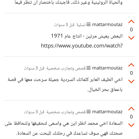
والحياة الروتينية وغير ذلك، فأجبتك باختصار ان تنظر فيما
يسعدك شخصيا وتجعله هدفا تسعى لتحقيقه بعيدا عن كل
ماذكرته في حديثك وتأثير الظروف المحيطة والاخرين من
mattarmoutaz
تسلية
قبل 3 سنوات
0
حولك.
البعض يعيش مرتين - انتاج عام 1971
https://www.youtube.com/watch?
v=XoREW5XjTNA
mattarmoutaz
قصص وتجارب شخصية
قبل 3 سنوات
0
اخي الطيف العابر كلماتك السردية جميلة سرحت معها في قصة
باعماق بحر الخيال.
mattarmoutaz
قصص وتجارب شخصية
قبل 3 سنوات
0
السعادة اخي محمد انظر اين هي واسعى لتحقيقها ولتحافظ على
صحتك فهي سوف تساعدك في رحلتك للبحث عن السعادة.