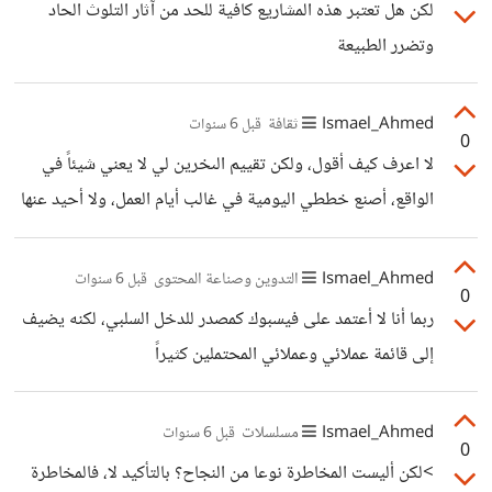
لكن هل تعتبر هذه المشاريع كافية للحد من آثار التلوث الحاد
وتضرر الطبيعة
Ismael_Ahmed
ثقافة
قبل 6 سنوات
0
لا اعرف كيف أقول، ولكن تقييم الىخرين لي لا يعني شيئاً في
الواقع، أصنع خططي اليومية في غالب أيام العمل، ولا أحيد عنها
أبداً وهذا يرضيني كثيراً، بل ان البعض من معارفي قد أعجبوا
بهذا الجانب من شخصيتي *الحمد لله أنهم لا يدركون أنني أحياناً
Ismael_Ahmed
التدوين وصناعة المحتوى
قبل 6 سنوات
0
أختلق الأعذار!*
ربما أنا لا أعتمد على فيسبوك كمصدر للدخل السلبي، لكنه يضيف
إلى قائمة عملائي وعملائي المحتملين كثيراً
Ismael_Ahmed
مسلسلات
قبل 6 سنوات
0
>لكن أليست المخاطرة نوعا من النجاح؟ بالتأكيد لا، فالمخاطرة