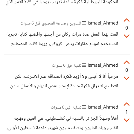
الحكومة البريطانية فكرة ساعة تدريب يوميا في ٢٠٢١ الأمر الذي
يجعل منك إنسانا أفضل كل يوم
Ismael_Ahmed
التدوين وصناعة المحتوى
قبل 6 سنوات
0
قمت بهذا العمل عدة مرات وكان من أجملها وأفضلها كتابة تجربة
المستخدم لموقع عقارات يدعى كروكي، وربما كانت المصطلح
يبدو حديثاً، لكنه موجود ويمارس منذ زمن وبمسميات مختلفة
Ismael_Ahmed
تقنية
قبل 6 سنوات
0
مرحباً أنا لا أتبنى ولا أؤيد فكرة الصداقة عبر الانترنت، لكن
التطبيق لا يزال فكرة جيدة لإنجاز بعض المهام والأعمال بدون
حواجز لغوية أو مكانية. ربما سيكون خياراً رائعا لأولئك الذين
يعملون في مجال التجارة الالكترونية ويودون استهداف اسواق
Ismael_Ahmed
تسلية
قبل 6 سنوات
1
جديدة بدون أن تؤثر عليهم عوائق لغوية.
أهلاً وسهلاً الجزائر بالنسبة لي كفلسطيني، هي العين ومهجة
القلب، وبلد المليون ونصف مليون شهيد، داعمة فلسطين الأولى،