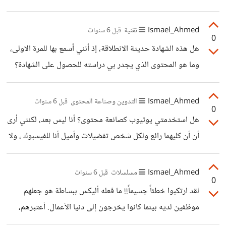
أتابع المحتوى التقني وأحيانًا بعض الفيديوهات التي تتعلق
بالبرمجة . مسار البرمجة بشكل عام هو مسار رائع وليس صعباً،
Ismael_Ahmed
تقنية
قبل 6 سنوات
0
لكنه يتطلب المثابرة والسعي دائم وراء المعلومة، بدات العددي
هل هذه الشهادة حديثة الانطلاقة، إذ أنني أسمع بها للمرة الاولى،
من الدول ومن ضمنها دول الشرق الأوسط كالسعودية بتعليم
وما هو المحتوى الذي يجدر بي دراسته للحصول على الشهادة؟
البرمجة للأطفال(أساسيات البرمجة). وأيضأ يعمل موقع إدراك
وما هو نطاق سعرها ؟ وهل هي بديل عن CCNA؟
على دورة خاصة للأطفال في تعلم البرمجة. >لكن لنفترض مجازًا
Ismael_Ahmed
التدوين وصناعة المحتوى
قبل 6 سنوات
أنني أود دخول البرمجة ،
0
هل استخدمتي يوتيوب كصانعة محتوى؟ أنا ليس بعد، لكنني أرى
أن أن كليهما رائع ولكل شخص تفضيلات وأميل أنا للفيسبوك ، ولا
تقلقي سها فالاعلانات تلاحقنا في كل مكان
Ismael_Ahmed
مسلسلات
قبل 6 سنوات
0
لقد ارتكبوا خطئاً جسيماً!! ما فعله أليكس ببساطة هو جعلهم
موظفين لديه بينما كانوا يخرجون إلى دنيا الأعمال. أعتبرهم،
رغم فوزهم بالهاكثون، لا يمتوا لريادة الأعمال بِصلة، فطلاب ريادة