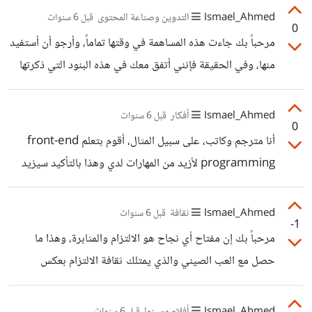
في الاعلانات، والفيديوهات، والجروبات. هذا مثال بسيط كيف
Ismael_Ahmed
التدوين وصناعة المحتوى
قبل 6 سنوات
0
درس الفيسبوك اهتماماتي وساعدهم في تحسين تجربتي على
مرحباً بك جاءت هذه المساهمة في وقتها تماماً، وأرجو أن أستفيد
المنصة.
منها، وفي الحقيقة فإنني أتفق معك في هذه البنود التي ذكرتها
وأضيف إلى ذلك أهمية التخلي عن جلد الذات والمواظبة على
التعلم، فتعلم الجديد يميزك عن الآخرين ويجعل لديك قيمة
Ismael_Ahmed
أفكار
قبل 6 سنوات
0
إضافية تبرزها وتقدمها. وأرجو قراءة المزيد من مساهماتك في
أنا مترجم وكاتب، على سبيل المثال، أقوم بتعلم front-end
المستقبل 💯💯⭐⭐⭐⭐⭐
programming لأزيد من المهارات لدي وهذا بالتأكيد سيزيد
من حصولي على مشاريع
Ismael_Ahmed
ثقافة
قبل 6 سنوات
-1
مرحباً بك إن مفتاح أي نجاح هو الالتزام والمثابرة، وهذا ما
حصل مع العب الصيني والذي يمتلك ثقافة الالتزام بعكس
الشعوب العربية التي لا تعرف الالتزام أبداً. كنت في زيارة للطبيب
وكانت عيادة الطبيب تعج بالمرضى والمراجعين، ما أساء وكدر