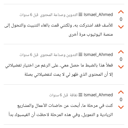
وكما قال الراحل بومدين" الجزائر مع فلسطين ظالمة أو
مظلومة".
Ismael_Ahmed
التدوين وصناعة المحتوى
قبل 6 سنوات
0
للأسف فقد اشتركت به، ولكنني قمت بالغاء التثبيت والتحول إلى
منصة اليوتيوب مرة أخرى
Ismael_Ahmed
التدوين وصناعة المحتوى
قبل 6 سنوات
0
فعلاً هذا بالضبط ما حصل معي، على الرغم من اختيار تفضيلاتي
إلا أن المحتوى الذي ظهر لي لا يمت لتفضيلاتي بصلة
Ismael_Ahmed
ثقافة
قبل 6 سنوات
0
كنت في مرحلة ما، أبحث عن حاضنات الأعمال والمشاريع
الريادية و التمويل، وفي هذه المرحلة لاحظت أن الفيسبوك بدأ
بإظهار عالم كبير من ريادة الأعمال والحاضنات والمسرعات أمامي