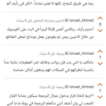
ربما هي طريق للنجاح، لكنها لا تعتبر نجاحاً. >لكن في رأيك ألم
يتعرض رواد الأعمال الناجحون حاليا لأي فشل..؟ وهل الخبرة
هي الحامي عن أي محاولات مثل ما فعل أليكس؟ بالتأكيد عفاف
Ismael_Ahmed
التدوين وصناعة المحتوى
قبل 6 سنوات
0
، فإن الرضوخ لسلطة المال، وترك الشغف والإيمان بمشروعهم منذ
أحترم رأيك ، ولكنني ألمس إقبالاً كبيراً في البث على الفيسبوك
البداية كان فشلاً ذريعاً بل الاولى لهم أن يمضوا في الخطط التي
من خلال الاعبين، ومن ثم يقومون بعمل مونتاج لبعض المقاطع
وضعوها للعمل في المشروع، الخبرة هي التي جعلت أليكس
من البث المباشر ويقومون بنشرها في اليوتيوب
يقتنص الفرصة و يساومهم على بيع مشروعهم ،
Ismael_Ahmed
برمجة
قبل 6 سنوات
1
بالتأكيد يا اخي بدر، فإن رواتب وظائف امن المعلومات عالية جداً
بالنسبة لنظرائهم في الشبكات، فهم يشغلون أماكن حساسة.
Ismael_Ahmed
برمجة
قبل 6 سنوات
1
>لربما إتخاذ قرار بدخول مجال البرمجة سيكون بمثابة القرار
الصعب لي ولن أعتقد أنني سأتعلم البرمجة في يومًا ما ما أنني