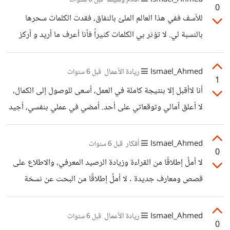
Ismael_Ahmed
أفلام وسينما
قبل 6 سنوات
0
خاطري يومها أكثر من المرض هو عدم الالتزام حتب بالنظام ،
للأسف ففي هذا العالم الملئ بالنفاق، فقدت الكلمات سحرها
فلم يكن النظام حاضراً في ثقافة الناس، وطالما غاب الالتزام فلن
بالنسبة لي. لا تؤثر بي الكلمات كثيراً فأنا أعرف ما أريد و أركز
يتغير شيئ
على جوهر الأشياء واستطيع تحليل الحديث من حولي. وكما قال
الشاعر وكم من فتىً ساقط عقله وقد يعجب الناس من شخصه
Ismael_Ahmed
ريادة الأعمال
قبل 6 سنوات
1
أرى أن الكلام لا يخدم الفكرة ما لم يترجم إلى أفعال، تسحرني
أنا لاأقبل إلا بنتيجة كاملة في العمل، أسعى للوصول إلى الكمال،
الأفعال وأميل لتصديقها وتحليلها بموصضوعية اكثر، أما الكلام
لا أعلق آمالي وتوقعاتي على أحد. أمضي في عملي بنفسي، أجيد
فكما يقولون ما عليه جمارك أو لا يقدم ولا يؤخر
البحث عن الأخطاء وتصحيحها، لا أحب التواصل معه الآخرين
كثيراً لأنني أعتقد أن هذا يلهيني عن أهدافي. ربما كانت لدي هذه
Ismael_Ahmed
أفكار
قبل 6 سنوات
0
المتلازمة لكني واضح و أتوقع النتيجة وتأتي غالباً كما أريد، لأنني
لا أملُ إطلاقًا من القراءة وزيادة الرصيد المعرفي، والاطلاع على
مولع بالتخطيط.
قصص ومعارف جديدة . لا أملُ إطلاقًا من البحث عن نسخة
أفضل من نفسي، فأطمح لتطوير نفسي يومياً. لا أملُ إطلاقًا من
الجلوس إلى حاسوبي والعمل على مشاريعي ومراكمة الإنجازات.
Ismael_Ahmed
ريادة الأعمال
قبل 6 سنوات
0