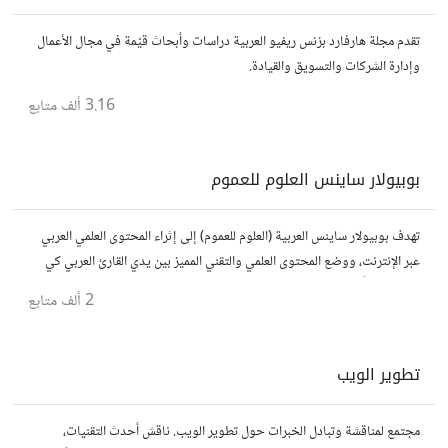
تقدم مجلة هارفارد بزنس ريفيو العربية دراسات وأبحاث قيّمة في مجال الأعمال
وإدارة الشركات والتسويق والقيادة.
3.16 ألف
متابع
بوبيولار ساينس العلوم للعموم
تهدف بوبيولار ساينس العربية (العلوم للعموم) إلى إثراء المحتوى العلمي العربي
عبر الإنترنت، ووضع المحتوى العلمي والتقني المميز بين يدي القارئ العربي كي
يكون مطلعاً على أهم الإنجازات والتطبيقات المختلفة.
2 ألف
متابع
تطوير الويب
مجتمع لمناقشة وتبادل الخبرات حول تطوير الويب. ناقش أحدث التقنيات،