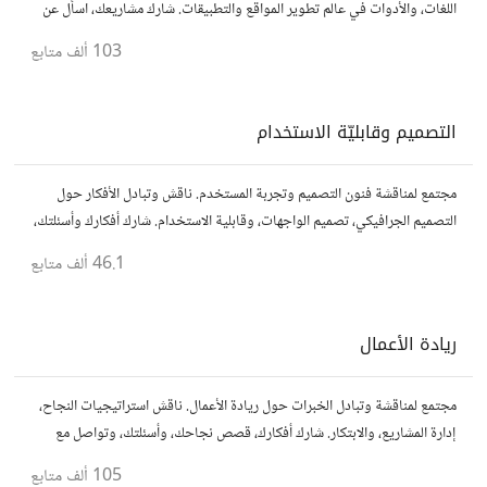
اللغات، والأدوات في عالم تطوير المواقع والتطبيقات. شارك مشاريعك، اسأل عن
نصائح، وتعاون مع مطورين محترفين وهواة.
103 ألف
متابع
التصميم وقابليّة الاستخدام
مجتمع لمناقشة فنون التصميم وتجربة المستخدم. ناقش وتبادل الأفكار حول
التصميم الجرافيكي، تصميم الواجهات، وقابلية الاستخدام. شارك أفكارك وأسئلتك،
وتواصل مع مصممين ومتخصصين في تحسين تجربة المستخدم.
46.1 ألف
متابع
ريادة الأعمال
مجتمع لمناقشة وتبادل الخبرات حول ريادة الأعمال. ناقش استراتيجيات النجاح،
إدارة المشاريع، والابتكار. شارك أفكارك، قصص نجاحك، وأسئلتك، وتواصل مع
رواد أعمال آخرين لتطوير مشروعاتك.
105 ألف
متابع