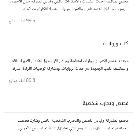
مجتمع لمناقشة أحدث التقنيات والابتكارات. ناقش وتبادل المعرفة حول الأجهزة،
البرمجيات، الذكاء الاصطناعي، والأمن السيبراني. شارك أفكارك، نصائحك،
وأسئلتك، وتواصل مع محبي التقنية والمتخصصين.
99.5 ألف
متابع
كتب وروايات
مجتمع لعشاق الكتب والروايات لمناقشة وتبادل الآراء حول الأعمال الأدبية. ناقش
واستكشف الكتب الجديدة، مراجعات الروايات، ومشاركة توصيات القراءة. شارك
أفكارك، نصائحك، وأسئلتك، وتواصل مع قراء آخرين.
89.8 ألف
متابع
قصص وتجارب شخصية
مجتمع لمشاركة وتبادل القصص والتجارب الشخصية. ناقش وشارك قصصك
الحياتية، تجاربك الملهمة، والدروس التي تعلمتها. شارك تجاربك مع الآخرين،
واستفد من قصصهم لتوسيع آفاقك.