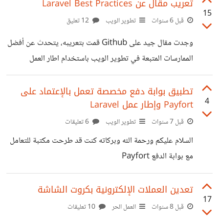
العملة كورقة بحيثة لشخص يدعى "ساتوشي ناكاموتو" لنترك
تعريب مقال عن Laravel Best Practices
15
جانب من هو؟ ولماذا هو غير معروف؟ وننظر في فحوى الورقة
قبل 6 سنوات
تطوير الويب
12 تعليق
البحثية ذاتها وهي عملية مُحاكاة العملات النقدية واختار أهم
وجدت مقال جيد على Github قمت بتعريبه، يتحدث عن أفضل
عملة لاحتواء القيمة وهي الذهب لحفاظه على قيمته بسبب
الممارسات المتبعة في تطوير الويب باستخدام اطار العمل
الندرة الطبيعية التي أعطته الميزة الفريدة للحفاظ عليه من
Laravel لكاتبة أكواد نظيفة ومرتبة تسهل على المطورين في
عمليات التضخم التي تحدث في
المستقبل وأنت أيضاً فهم الكود بشكل جيد وسليم وإمكانية
تطبيق بوابة دفع مخصصة تعمل بالإعتماد على
4
Payfort وإطار عمل Laravel
الصيانة والتطوير بسهولة بالإضافة لتحسين الأداء وتوفير الوقت
والجهد. فإن كنت مطور ويب وتعتمد على إطار عمل Laravel
قبل 7 سنوات
تطوير الويب
6 تعليقات
في مشروعاتك فسيفيدك هذا المقال:
السلام عليكم ورحمة الله وبركاته كنت قد طرحت مكتبة للتعامل
https://github.com/alexeymezenin/laravel-best-
مع بوابة الدفع Payfort
practices/blob/master/arabic.md
https://io.hsoub.com/go/69193 أتتني بعض الأسئلة
حول كيفية استخدام المكتبة، لهذا قمت باستخراج سكريبت من
تعدين العملات الإلكترونية بكروت الشاشة
17
أحد المواقع التي قمت ببناءها مسبقاً على تلك المكتبة ليكون
قبل 8 سنوات
العمل الحر
10 تعليقات