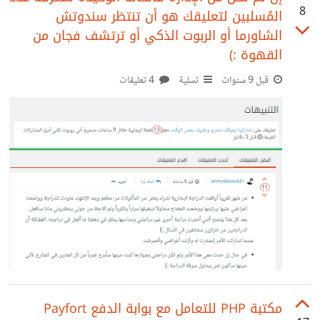
8
المُسلبين لتعليقك هو أن تنتظر سندوتش
"System price error {$total_amount} != {$this-
الشاورما أو الربوت الذكي أو ترتشف فجان من
>TOTAL_AMOUNT}"; } exit(); مخرجات الكود السابق
القهوة :)
كالتالي وهو ناتج غير منطقي: float(344586.57)
قبل 9 سنوات
تسلية
4 تعليقات
float(344586.57) System price error 344586.57
!= 344586.57 الناتج يعني أن الشرط محقق مع أن الرقمين
متساويين حاولت استخدام معاملات المساواه من نفس النوع
`!==` مع أن القيم في الأساس من نفس النوع وهو float ولكن
دون جدوى - لم استطع تحديد سبب
مكتبة PHP للتعامل مع بوابة الدفع Payfort