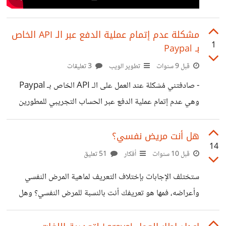
مشكلة عدم إتمام عملية الدفع عبر الـ API الخاص
1
بـ Paypal
قبل 9 سنوات
تطوير الويب
3 تعليقات
- صادفتني مُشكلة عند العمل على الـ API الخاص بـ Paypal
وهي عدم إتمام عملية الدفع عبر الحساب التجريبي للمطورين
sandbox وعدم إظهار المُشكلة بشكل تفصيلي ويكتفي الموقع
فقط بإظهار التالي: Sorry, we can’t complete your
هل أنت مريض نفسي؟
14
purchase at this time Please return to the
قبل 10 سنوات
أفكار
51 تعليق
merchant and choose another way to pay. هذه
ستختلف الإجابات بإختلاف التعريف لماهية المرض النفسي
الرسالة لا توضح سبب المُشكلة بالتحديد لمعالجتها، هل لدى أحد
وأعراضه، فمها هو تعريفك أنت بالنسبة للمرض النفسي؟ وهل
أي معلومة حول الأمر؟
وفِق هذا التعريف تندرج أنت ضمنه لتصبح منصنف داخله، وما
هو التعريف العام والمتعارف عليه بالنسبة للمرض النفسي؟