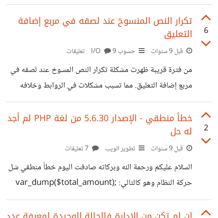
من نطاق ضمن نفس الشهادة) 3. أضغط على
تكرار النص المنسوخ عند لصقه في مربع إضافة
6
التعليق
قبل 9 سنوات
حسوب I/O
9 تعليقات
من فترة قريبة ظهرت مشكلة تكرار النص المسوخ عند لصقه في
مربع إضافة التعليق. مما تسبب مشكلات في الروابط وخلافه
واستهلاك الوقت في حذف الجزء المكرر من النص.
خطأ منطقي - الإصدار 5.6.30 من لغة PHP لم أجد
2
له حل
قبل 9 سنوات
تطوير الويب
7 تعليقات
السلام عليكم ورحمة الله وبركاته صادفت اليوم خطأ منطقي شل
حركة النظام وهو كالتالي: var_dump($total_amount);
var_dump($this->TOTAL_AMOUNT); if(
$total_amount != $this->TOTAL_AMOUNT){ echo
إن لم تكن من الإدارة فالحالة الوحيدة لمعرفة عدد