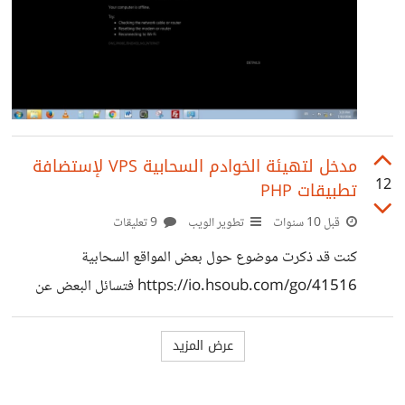
مدخل لتهيئة الخوادم السحابية VPS لإستضافة
12
تطبيقات PHP
قبل 10 سنوات
تطوير الويب
9 تعليقات
كنت قد ذكرت موضوع حول بعض المواقع السحابية
https://io.hsoub.com/go/41516 فتسائل البعض عن
كيفيئة تهيئتها لإستضافة المواقع سنختار منهم اليوم خوادم شركة
vultr وتهيئة الخادم لتشغيل تطبيقات PHP
https://www.youtube.com/watch?v=hsCb9fcLnlY
https://www.youtube.com/watch?