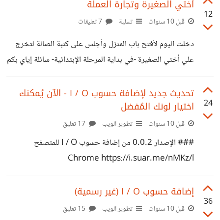
ارتفع* -أو أي عملة أجنبية أخرى- تلك المقولة تكون صحيحة
أختي الصغيرة وتجارة العملة
12
إقتصادياً عندما ترتفع قيمة الدولار وبالتالي ترتفع قيمته أمام
قبل 10 سنوات
تسلية
7 تعليقات
جميع عُملات العالم وعندما تنخفض قيمته تنخفض أما جميع
دخلت اليوم لأفتح باب المنزل وأجلس على كنبة الصالة لتخرج
عملات العالم فإذا ارتفعت/اخفضت قيمة الدولار العالمية يصح
علي أختي الصغيرة -في بداية المرحلة الإبتدائية- سائلة إياي بكم
القول *ارتفع/انخفض سعر الدولار* ولكن في حال انخفاض/
الدولار؟ أجبتها بـ 15.50 جنيهاً فردت لما أعطاني أخي 10
ارتفاع سعر العملة المحلية لا يصح هذا ويجب استبداله عند
جنيهاً، غشني إذاَ؟! أجبتها لا هو أخذه منك بأكثر من سعر صرف
تحديث جديد لإضافة حسوب I / O - الآن يُمكنك
24
اختيار لونك المُفضل
الدولار في البنك بمقدار 1.20 جنية ولكن الخطأ عندك أختاه
فأنت لم تسألي عن سعر السوق السوداء اليوم قبل أن تقومي
قبل 10 سنوات
تطوير الويب
17 تعليق
بتبديل العملة :) في المرة القادمة كوني حريصة وأسألي أكثر من
### الإصدار 0.0.2 من إضافة حسوب I / O للمتصفح
جهة حتى تتحققي جيدأ من سعر
Chrome https://i.suar.me/nMKz/l
https://goo.gl/UvQv8i فيديو لاستخدام الإضافة
https://youtu.be/_zJmred8gwI - التحديث شمل النقاط
إضافة حسوب I / O (غير رسمية)
36
التالية: 1- إضافة ميزة تغيير اللون العام لحسوب I / O 2- اعتماد
قبل 10 سنوات
تطوير الويب
15 تعليق